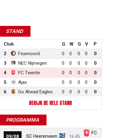
STAND
Club
G
W
G
V
P
2
Feyenoord
0
0
0
0
0
3
NEC Nijmegen
0
0
0
0
0
4
FC Twente
0
0
0
0
0
5
Ajax
0
0
0
0
0
6
Go Ahead Eagles
0
0
0
0
0
BEKIJK DE HELE STAND
PROGRAMMA
FC
SC Heerenveen
09/08
16:45