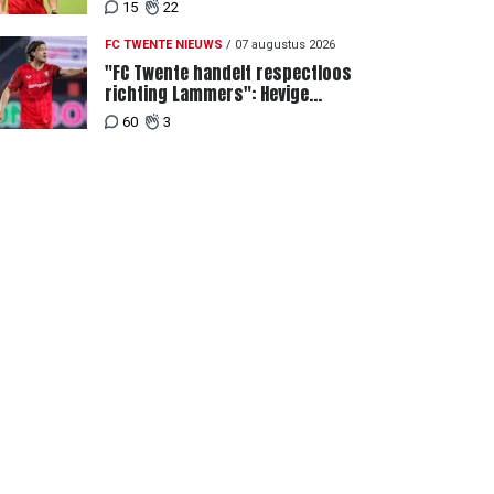
achter recordbod
15
22
FC TWENTE NIEUWS
/
07 augustus 2026
"FC Twente handelt respectloos
richting Lammers": Hevige
discussie rondom degradatie tot
60
3
derde spits