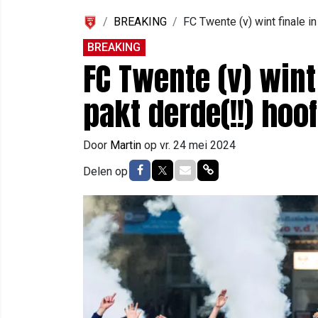
BREAKING
FC Twente (v) wint finale i
BREAKING
FC Twente (v) wint
pakt derde(!!) hoo
Door
Martin
op
vr. 24 mei 2024
Delen op Facebook
Delen op Twitter
Delen via Mail
Delen via link
Delen op