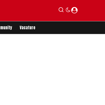
munity
Vacature