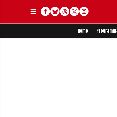
Facebook
Bluesky
Threads
Twitter
Delen op Whats
Home
Programm