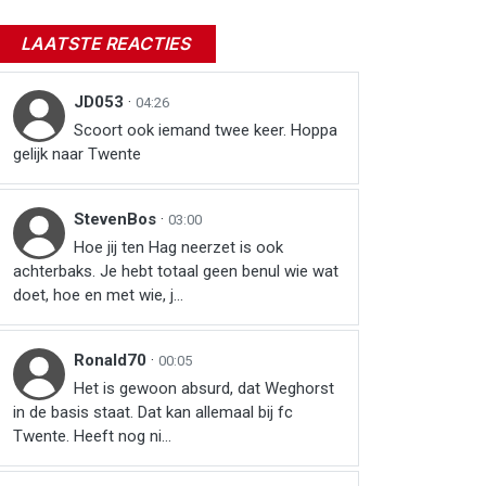
LAATSTE REACTIES
JD053
·
04:26
Scoort ook iemand twee keer. Hoppa
gelijk naar Twente
StevenBos
·
03:00
Hoe jij ten Hag neerzet is ook
achterbaks. Je hebt totaal geen benul wie wat
doet, hoe en met wie, j...
r
ail
link
Ronald70
·
00:05
Het is gewoon absurd, dat Weghorst
in de basis staat. Dat kan allemaal bij fc
Twente. Heeft nog ni...