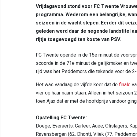
Vrijdagavond stond voor FC Twente Vrouwen
programma. Wederom een belangrijke, want 
seizoen in de wacht slepen. Eerder dit se
geleden werd daar de negende landstitel a
rijtje toegevoegd ten koste van PSV.
FC Twente opende in de 15e minuut de voorspro
scoorde in de 71e minuut de gelijkmaker en twe
tijd was het Peddemors die tekende voor de 2-2
Het was vandaag de vijfde keer dat de
finale
va
vier op haar naam staan. Alleen in het seizoen
toen Ajax dat er met de hoofdprijs vandoor ging
Opstelling FC Twente:
Doege, Everaerts, Carleer, Auée, Olislagers, Kap
Ravensbergen (62. Dhont), Vliek (77. Peddemor