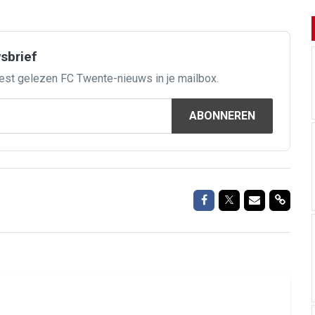
wsbrief
est gelezen FC Twente-nieuws in je mailbox.
ABONNEREN
Delen op Facebook
Delen op Twitte
Delen via M
Delen 