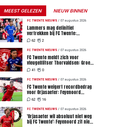
MEEST GELEZEN
NIEUW BINNEN
FC TWENTE NIEUWS
/
07 augustus 2026
Lammers mag definitief
vertrekken bij FC Twente:
zaakwaarnemer krijgt deadline
62
2
vanwege komst vervanger
FC TWENTE NIEUWS
/
07 augustus 2026
FC Twente meldt zich voor
vleugelflitser Thorvaldsen: Groen
licht voor miljoenenbod
41
0
FC TWENTE NIEUWS
/
07 augustus 2026
FC Twente weigert recordbedrag
voor Orjasaeter: Feyenoord
genoemd na megabod
62
16
FC TWENTE NIEUWS
/
07 augustus 2026
'Orjasaeter wil absoluut niet weg
bij FC Twente': Feyenoord zit niet