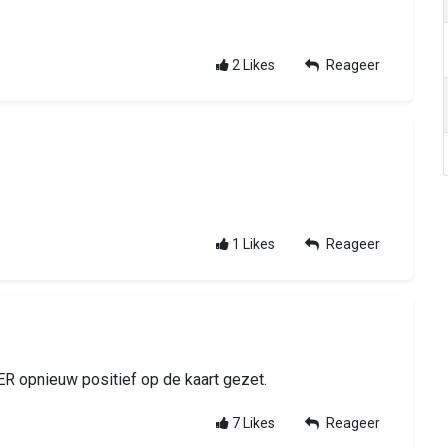
2
Likes
Reageer
1
Likes
Reageer
R opnieuw positief op de kaart gezet.
7
Likes
Reageer