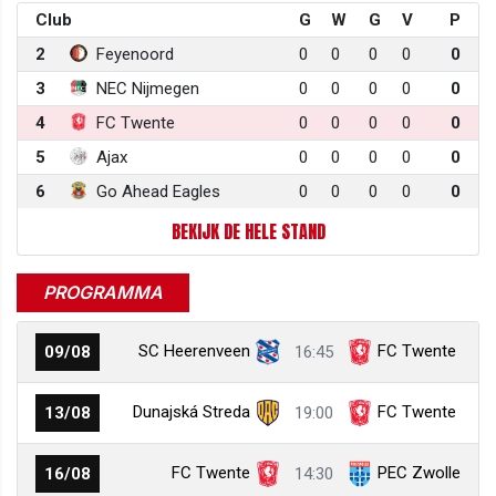
Club
G
W
G
V
P
2
Feyenoord
0
0
0
0
0
3
NEC Nijmegen
0
0
0
0
0
4
FC Twente
0
0
0
0
0
5
Ajax
0
0
0
0
0
6
Go Ahead Eagles
0
0
0
0
0
BEKIJK DE HELE STAND
PROGRAMMA
SC Heerenveen
FC Twente
09/08
16:45
Dunajská Streda
FC Twente
13/08
19:00
FC Twente
PEC Zwolle
16/08
14:30