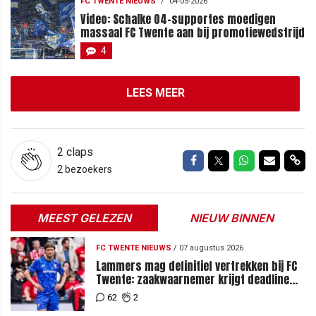
FC TWENTE NIEUWS
/
04-05-2026
Video: Schalke 04-supportes moedigen
massaal FC Twente aan bij promotiewedstrijd
4
LEES MEER
2
claps
Delen op Facebook
Delen op Twitter
Delen op Wh
Delen vi
Del
2 bezoekers
MEEST GELEZEN
NIEUW BINNEN
FC TWENTE NIEUWS
/
07 augustus 2026
Lammers mag definitief vertrekken bij FC
Twente: zaakwaarnemer krijgt deadline
vanwege komst vervanger
62
2