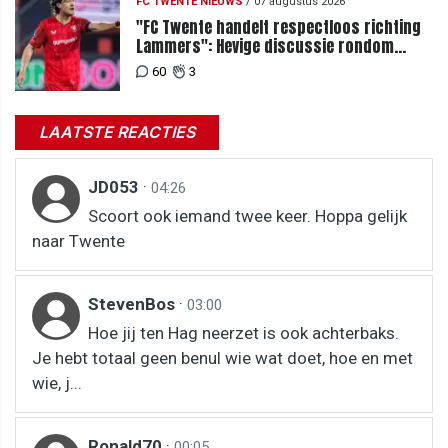
FC TWENTE NIEUWS
/
07 augustus 2026
"FC Twente handelt respectloos richting
Lammers": Hevige discussie rondom
degradatie tot derde spits
60
3
LAATSTE REACTIES
JD053
·
04:26
Scoort ook iemand twee keer. Hoppa gelijk
naar Twente
StevenBos
·
03:00
Hoe jij ten Hag neerzet is ook achterbaks.
Je hebt totaal geen benul wie wat doet, hoe en met
wie, j...
Ronald70
·
00:05