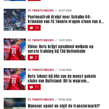
FC TWENTE NIEUWS
/
22-07-2026
Puntenaftrek dreigt voor Schalke 04:
Vrienden van FC Twente vragen steun van de
achterban
15
FC TWENTE NIEUWS
/
14-07-2026
Video: Rots krijgt opvallend welkom op
eerste training bij TSG Hoffenheim
2
FC TWENTE NIEUWS
/
12-06-2026
Rots tekent bij één van de meest gehate
clubs van Duitsland: Dit is waarom
Hoffenheim zo impopulair is
11
FC TWENTE NIEUWS
/
09-06-2026
Wanneer opent en sluit de transfermarkt?