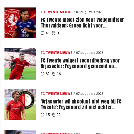
FC TWENTE NIEUWS
/
07 augustus 2026
FC Twente meldt zich voor vleugelflitser
Thorvaldsen: Groen licht voor
miljoenenbod
41
0
FC TWENTE NIEUWS
/
07 augustus 2026
FC Twente weigert recordbedrag voor
Orjasaeter: Feyenoord genoemd na
megabod
62
16
FC TWENTE NIEUWS
/
07 augustus 2026
'Orjasaeter wil absoluut niet weg bij FC
Twente': Feyenoord zit niet achter
recordbod
15
22