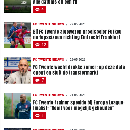
Alle datums op een rij
4
FC TWENTE NIEUWS
/
27-05-2026
Bij FC Twente afgewezen proefspeler Futkeu
na topseizoen richting Eintracht Frankfurt
12
FC TWENTE NIEUWS
/
25-05-2026
FC Twente wacht drukke zomer: op deze data
opent en sluit de transfermarkt
7
FC TWENTE NIEUWS
/
21-05-2026
FC Twente-trainer speelde bij Europa League-
finalist: "Nooit voor mogelijk gehouden"
1