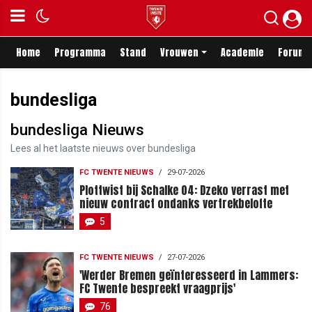
Home
Programma
Stand
Vrouwen
Academie
Forum
bundesliga
bundesliga Nieuws
Lees al het laatste nieuws over bundesliga
FC TWENTE NIEUWS
/
29-07-2026
Plottwist bij Schalke 04: Dzeko verrast met
nieuw contract ondanks vertrekbelofte
5
FC TWENTE NIEUWS
/
27-07-2026
'Werder Bremen geïnteresseerd in Lammers:
FC Twente bespreekt vraagprijs'
76