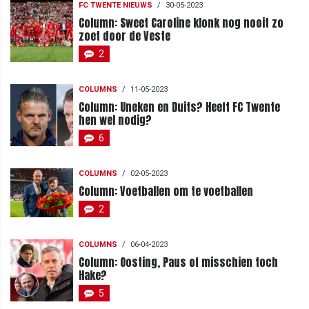
FC TWENTE NIEUWS
/
30-05-2023
Column: Sweet Caroline klonk nog nooit zo
zoet door de Veste
2
COLUMNS
/
11-05-2023
Column: Uneken en Duits? Heeft FC Twente
hen wel nodig?
6
COLUMNS
/
02-05-2023
Column: Voetballen om te voetballen
2
COLUMNS
/
06-04-2023
Column: Oosting, Paus of misschien toch
Hake?
5