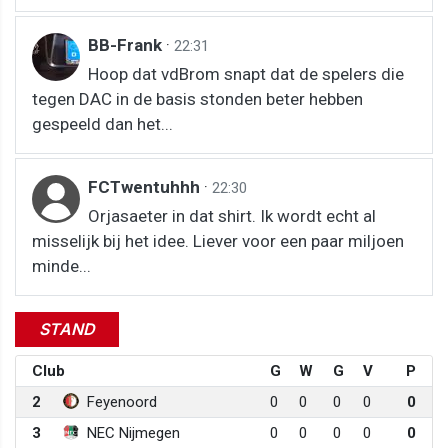
BB-Frank
·
22:31
Hoop dat vdBrom snapt dat de spelers die
tegen DAC in de basis stonden beter hebben
gespeeld dan het...
FCTwentuhhh
·
22:30
Orjasaeter in dat shirt. Ik wordt echt al
misselijk bij het idee. Liever voor een paar miljoen
minde...
STAND
Club
G
W
G
V
P
2
Feyenoord
0
0
0
0
0
3
NEC Nijmegen
0
0
0
0
0