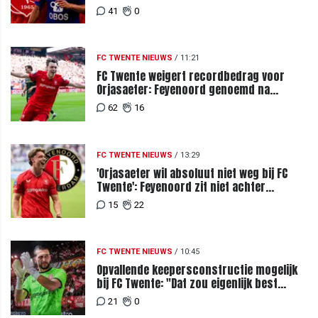
miljoenenbod
41
0
FC TWENTE NIEUWS
/
11:21
FC Twente weigert recordbedrag voor
Orjasaeter: Feyenoord genoemd na
megabod
62
16
FC TWENTE NIEUWS
/
13:29
'Orjasaeter wil absoluut niet weg bij FC
Twente': Feyenoord zit niet achter
recordbod
15
22
FC TWENTE NIEUWS
/
10:45
Opvallende keepersconstructie mogelijk
bij FC Twente: "Dat zou eigenlijk best
kunnen"
21
0