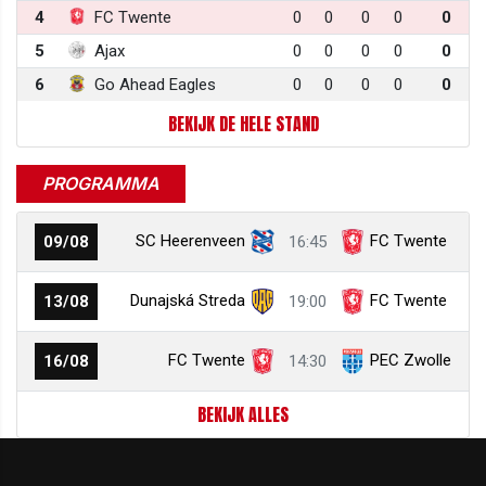
4
FC Twente
0
0
0
0
0
5
Ajax
0
0
0
0
0
6
Go Ahead Eagles
0
0
0
0
0
BEKIJK DE HELE STAND
PROGRAMMA
SC Heerenveen
FC Twente
09/08
16:45
Dunajská Streda
FC Twente
13/08
19:00
FC Twente
PEC Zwolle
16/08
14:30
BEKIJK ALLES