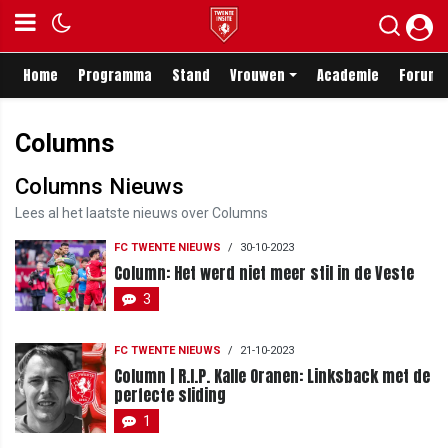
Home
Programma
Stand
Vrouwen
Academie
Forum
Columns
Columns Nieuws
Lees al het laatste nieuws over Columns
FC TWENTE NIEUWS
/
30-10-2023
Column: Het werd niet meer stil in de Veste
3
FC TWENTE NIEUWS
/
21-10-2023
Column | R.I.P. Kalle Oranen: Linksback met de
perfecte sliding
1