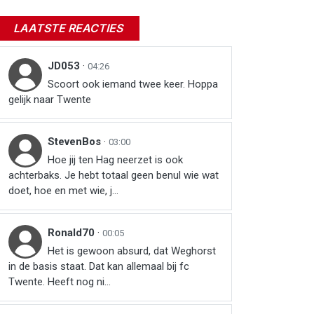
LAATSTE REACTIES
JD053
·
04:26
Scoort ook iemand twee keer. Hoppa
gelijk naar Twente
StevenBos
·
03:00
Hoe jij ten Hag neerzet is ook
achterbaks. Je hebt totaal geen benul wie wat
doet, hoe en met wie, j...
Ronald70
·
00:05
Het is gewoon absurd, dat Weghorst
in de basis staat. Dat kan allemaal bij fc
Twente. Heeft nog ni...