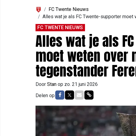
FC Twente Nieuws
Alles wat je als FC Twente-supporter moet
FC TWENTE NIEUWS
Alles wat je als F
moet weten over 
tegenstander Fer
Door
Stan
op
zo. 21 juni 2026
Delen op Facebook
Delen op Twitter
Delen via Mail
Delen via link
Delen op