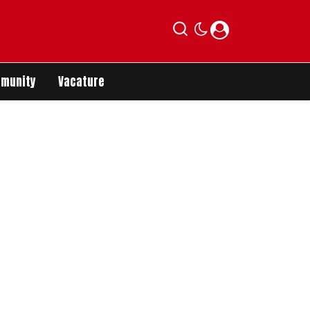
munity
Vacature