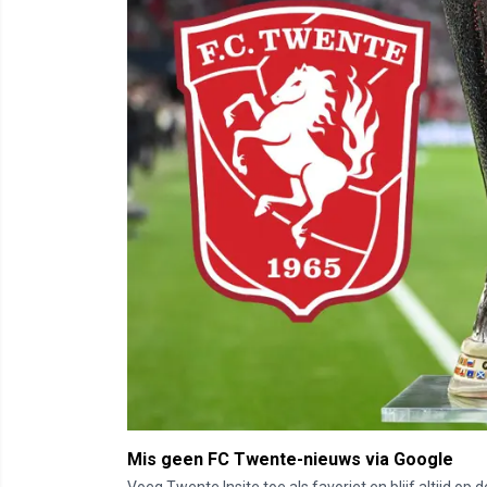
Mis geen FC Twente-nieuws via Google
Voeg Twente Insite toe als favoriet en blijf altijd o