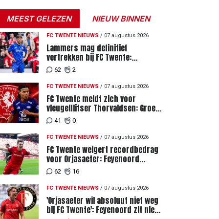
MEEST GELEZEN
NIEUW BINNEN
FC TWENTE NIEUWS
/
07 augustus 2026
Lammers mag definitief
vertrekken bij FC Twente:
zaakwaarnemer krijgt deadline
62
2
vanwege komst vervanger
FC TWENTE NIEUWS
/
07 augustus 2026
FC Twente meldt zich voor
vleugelflitser Thorvaldsen: Groen
licht voor miljoenenbod
41
0
FC TWENTE NIEUWS
/
07 augustus 2026
FC Twente weigert recordbedrag
voor Orjasaeter: Feyenoord
genoemd na megabod
62
16
FC TWENTE NIEUWS
/
07 augustus 2026
'Orjasaeter wil absoluut niet weg
bij FC Twente': Feyenoord zit niet