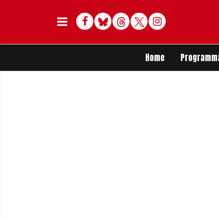
Facebook
Bluesky
Threads
Twitter
Delen op Whats
Home
Programm