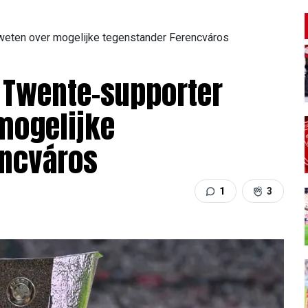
 weten over mogelijke tegenstander Ferencváros
C Twente-supporter
mogelijke
encváros
1
3