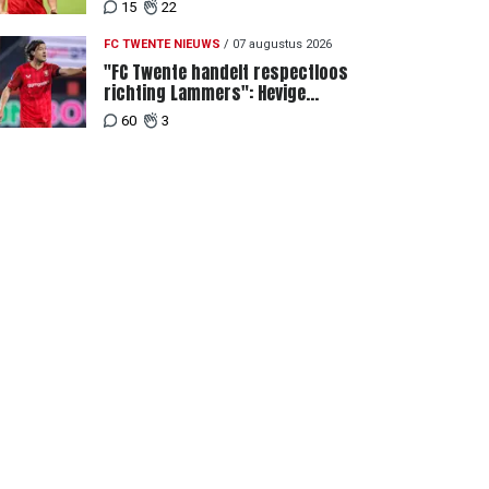
achter recordbod
15
22
FC TWENTE NIEUWS
/
07 augustus 2026
"FC Twente handelt respectloos
richting Lammers": Hevige
discussie rondom degradatie tot
60
3
derde spits