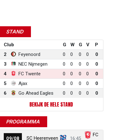
STAND
Club
G
W
G
V
P
2
Feyenoord
0
0
0
0
0
3
NEC Nijmegen
0
0
0
0
0
4
FC Twente
0
0
0
0
0
5
Ajax
0
0
0
0
0
6
Go Ahead Eagles
0
0
0
0
0
BEKIJK DE HELE STAND
PROGRAMMA
FC
SC Heerenveen
09/08
16:45