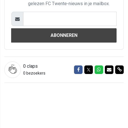
gelezen FC Twente-nieuws in je mailbox.
ABONNEREN
0
claps
Delen op Facebook
Delen op Twitter
Delen op Wh
Delen vi
Del
0 bezoekers