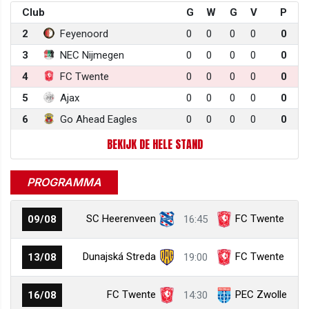
Club
G
W
G
V
P
2
Feyenoord
0
0
0
0
0
3
NEC Nijmegen
0
0
0
0
0
4
FC Twente
0
0
0
0
0
5
Ajax
0
0
0
0
0
6
Go Ahead Eagles
0
0
0
0
0
BEKIJK DE HELE STAND
PROGRAMMA
SC Heerenveen
FC Twente
09/08
16:45
Dunajská Streda
FC Twente
13/08
19:00
FC Twente
PEC Zwolle
16/08
14:30