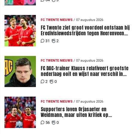
FC TWENTE NIEUWS
/
07 augustus 2026
FC Twente ziet groot voordeel ontstaan bij
Eredivisiewedstrijden tegen Heerenveen
en PEC Zwolle
31
2
FC TWENTE NIEUWS
/
07 augustus 2026
FC DAC-trainer Klauss relativeert grootste
nederlaag ooit en wijst naar verschil in
selectiewaarden
2
0
FC TWENTE NIEUWS
/
07 augustus 2026
Supporters loven Orjasaeter en
Weidmann, maar uiten kritiek op
Weghorst na ruime zege op FC DAC
56
0