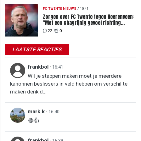
FC TWENTE NIEUWS
/
10:41
Zorgen over FC Twente tegen Heerenveen:
"Met een chagrijnig gevoel richting
Slowakije"
22
0
LAATSTE REACTIES
frankbol
·
16:41
Wil je stappen maken moet je meerdere
kanonnen beslissers in veld hebben om verschil te
maken denk d...
mark.k
·
16:40
😂👍
frankbol
·
16:39