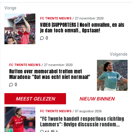
Vorige
FC TWENTE NIEUWS
/
27 november 2020
VIDEO |SUPPORTERS | Nooit omvallen, en als
je dan toch omvalt.. Opstaan!
0
Volgende
FC TWENTE NIEUWS
/
27 november 2020
Rutten over memorabel treffen met
Maradona: "Dat was echt niet normaal"
0
MEEST GELEZEN
NIEUW BINNEN
FC TWENTE NIEUWS
/
07 augustus 2026
"FC Twente handelt respectloos richting
Lammers": Hevige discussie rondom
degradatie tot derde spits
64
3