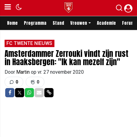
Home
Programma
Stand
Vrouwen
Academie
Forum
FC TWENTE NIEUWS
Amsterdammer Zerrouki vindt zijn rust
in Haaksbergen: "Ik kan mezelf zijn"
Door
Martin
op
vr. 27 november 2020
0
0
Delen op Facebook
Delen op Twitter
Delen op Whatsapp
Delen via Mail
Delen via link