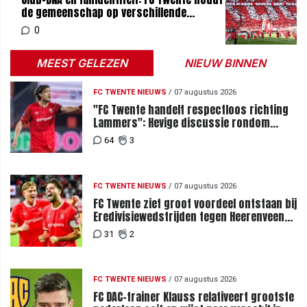
de gemeenschap op verschillende
manieren verbonden
0
MEEST GELEZEN
NIEUW BINNEN
FC TWENTE NIEUWS
/
07 augustus 2026
"FC Twente handelt respectloos richting
Lammers": Hevige discussie rondom
degradatie tot derde spits
64
3
FC TWENTE NIEUWS
/
07 augustus 2026
FC Twente ziet groot voordeel ontstaan bij
Eredivisiewedstrijden tegen Heerenveen
en PEC Zwolle
31
2
FC TWENTE NIEUWS
/
07 augustus 2026
FC DAC-trainer Klauss relativeert grootste