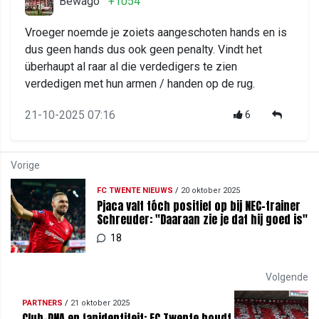
Bewago
+1054
Vroeger noemde je zoiets aangeschoten hands en is
dus geen hands dus ook geen penalty. Vindt het
überhaupt al raar al die verdedigers te zien
verdedigen met hun armen / handen op de rug.
21-10-2025 07:16
6
Vorige
FC TWENTE NIEUWS
/
20 oktober 2025
Pjaca valt tóch positief op bij NEC-trainer
Schreuder: "Daaraan zie je dat hij goed is"
18
Volgende
PARTNERS
/
21 oktober 2025
Club-DNA en fanidentiteit: FC Twente houdt