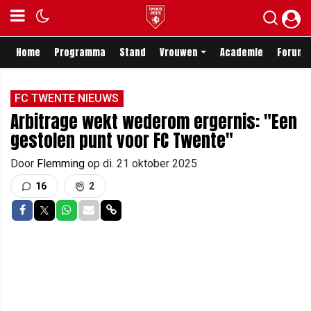
Home
Programma
Stand
Vrouwen
Academie
Forum
FC TWENTE NIEUWS
Arbitrage wekt wederom ergernis: "Een
gestolen punt voor FC Twente"
Door
Flemming
op
di. 21 oktober 2025
16
2
Delen op Facebook
Delen op Twitter
Delen op Whatsapp
Delen via Mail
Delen via link