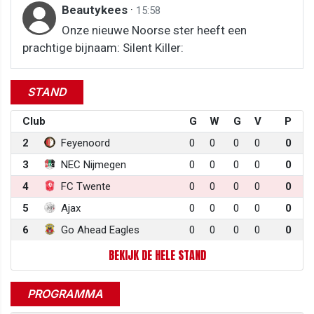
Beautykees
·
15:58
Onze nieuwe Noorse ster heeft een
prachtige bijnaam: Silent Killer:
STAND
Club
G
W
G
V
P
2
Feyenoord
0
0
0
0
0
3
NEC Nijmegen
0
0
0
0
0
4
FC Twente
0
0
0
0
0
5
Ajax
0
0
0
0
0
6
Go Ahead Eagles
0
0
0
0
0
BEKIJK DE HELE STAND
PROGRAMMA