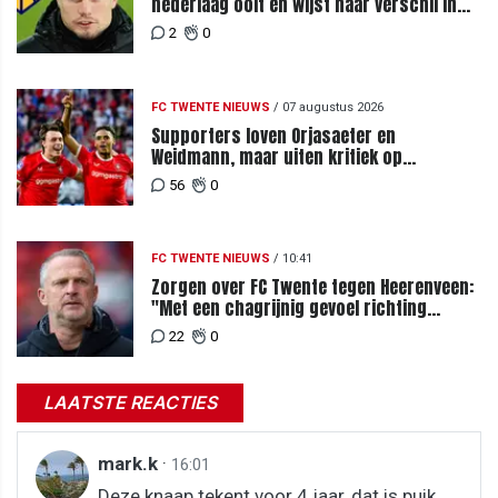
nederlaag ooit en wijst naar verschil in
selectiewaarden
2
0
FC TWENTE NIEUWS
/
07 augustus 2026
Supporters loven Orjasaeter en
Weidmann, maar uiten kritiek op
Weghorst na ruime zege op FC DAC
56
0
FC TWENTE NIEUWS
/
10:41
Zorgen over FC Twente tegen Heerenveen:
"Met een chagrijnig gevoel richting
Slowakije"
22
0
LAATSTE REACTIES
mark.k
·
16:01
Deze knaap tekent voor 4 jaar, dat is puik