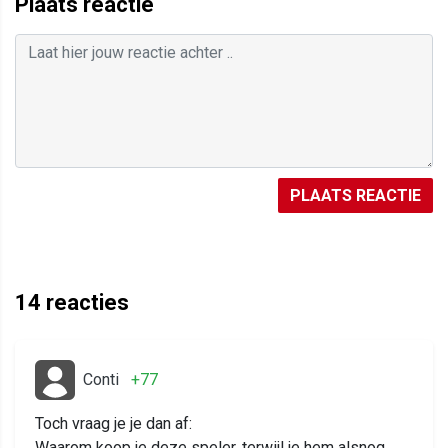
Plaats reactie
PLAATS REACTIE
14
reacties
Conti
+77
Toch vraag je je dan af:
Waarom koop je deze speler, terwijl je hem alsnog