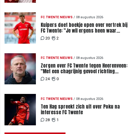
FC TWENTE NIEUWS
/
08 augustus 2026
Kuipers doet boekje open over vertrek bij
FC Twente: "Je wil ergens heen waar
mensen je waarderen"
20
2
FC TWENTE NIEUWS
/
08 augustus 2026
Zorgen over FC Twente tegen Heerenveen:
"Met een chagrijnig gevoel richting
Slowakije"
24
0
FC TWENTE NIEUWS
/
08 augustus 2026
Ten Hag spreekt zich uit over Poku na
interesse FC Twente
28
1