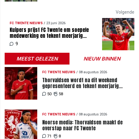
Volgende
FC TWENTE NIEUWS
/
23 juni 2026
Kuipers prijst FC Twente om soepele
medewerking en tekent meerjarig
contract bij Sparta
9
MEEST GELEZEN
NIEUW BINNEN
FC TWENTE NIEUWS
/
08 augustus 2026
Thorvaldsen wordt na dit weekend
gepresenteerd en tekent meerjarig
contract bij FC Twente
50
58
FC TWENTE NIEUWS
/
08 augustus 2026
Noorse media: Thorvaldsen maakt de
overstap naar FC Twente
71
8