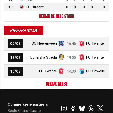
13
FC Utrecht
0
0
0
0
0
BEKIJK DE HELE STAND
PROGRAMMA
SC Heerenveen
FC Twente
09/08
16:45
Dunajská Streda
FC Twente
13/08
19:00
FC Twente
PEC Zwolle
16/08
14:30
BEKIJK ALLES
Commerciële partners
Beste Online Casino