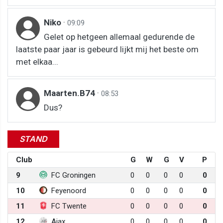
Niko
·
09:09
Gelet op hetgeen allemaal gedurende de
laatste paar jaar is gebeurd lijkt mij het beste om
met elkaa...
Maarten.B74
·
08:53
Dus?
STAND
Club
G
W
G
V
P
9
FC Groningen
0
0
0
0
0
10
Feyenoord
0
0
0
0
0
11
FC Twente
0
0
0
0
0
12
Ajax
0
0
0
0
0