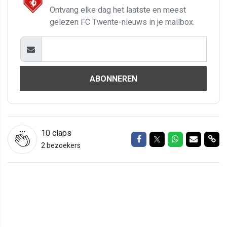
Ontvang elke dag het laatste en meest
gelezen FC Twente-nieuws in je mailbox.
ABONNEREN
10
claps
Delen op Facebook
Delen op Twitter
Delen op Wh
Delen vi
Del
2 bezoekers