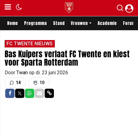
Home
Programma
Stand
Vrouwen
Academie
Forum
FC TWENTE NIEUWS
Bas Kuipers verlaat FC Twente en kiest
voor Sparta Rotterdam
Door
Twan
op
di. 23 juni 2026
14
10
Delen op Facebook
Delen op Twitter
Delen op Whatsapp
Delen via Mail
Delen via link