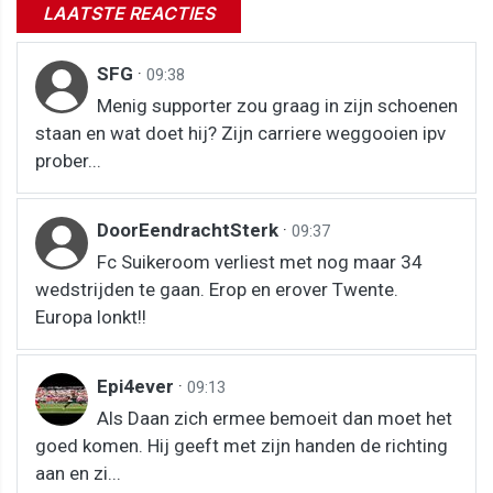
LAATSTE REACTIES
SFG
·
09:38
Menig supporter zou graag in zijn schoenen
staan en wat doet hij? Zijn carriere weggooien ipv
prober...
DoorEendrachtSterk
·
09:37
Fc Suikeroom verliest met nog maar 34
wedstrijden te gaan. Erop en erover Twente.
Europa lonkt!!
Epi4ever
·
09:13
Als Daan zich ermee bemoeit dan moet het
goed komen. Hij geeft met zijn handen de richting
aan en zi...