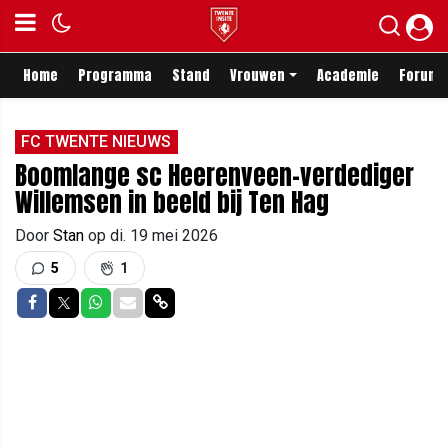
Home
Programma
Stand
Vrouwen
Academie
Forum
FC TWENTE NIEUWS
Boomlange sc Heerenveen-verdediger
Willemsen in beeld bij Ten Hag
Door
Stan
op
di. 19 mei 2026
5
1
Delen op Facebook
Delen op Twitter
Delen op Whatsapp
Delen via Mail
Delen via link