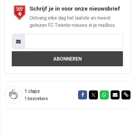
Schrijf je in voor onze nieuwsbrief
Ontvang elke dag het laatste en meest
gelezen FC Twente-nieuws in je mailbox.
ABONNEREN
1
claps
Delen op Facebook
Delen op Twitter
Delen op Wh
Delen vi
Del
1 bezoekers