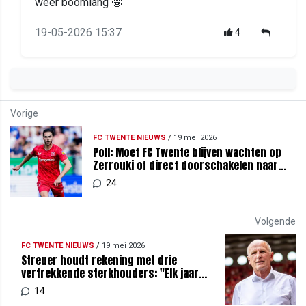
weer boomlang 🤪
19-05-2026 15:37
4
Vorige
FC TWENTE NIEUWS
/
19 mei 2026
Poll: Moet FC Twente blijven wachten op
Zerrouki of direct doorschakelen naar
een alternatief?
24
Volgende
FC TWENTE NIEUWS
/
19 mei 2026
Streuer houdt rekening met drie
vertrekkende sterkhouders: "Elk jaar
opnieuw beginnen"
14