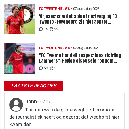
FC TWENTE NIEUWS
/
07 augustus 2026
'Orjasaeter wil absoluut niet weg bij FC
Twente': Feyenoord zit niet achter
recordbod
15
22
FC TWENTE NIEUWS
/
07 augustus 2026
"FC Twente handelt respectloos richting
Lammers": Hevige discussie rondom
degradatie tot derde spits
60
3
LAATSTE REACTIES
John
·
07:17
Thijmen was de grote weghorst promoter
de journalistiek heeft oa gezorgt dat weghorst hier
kwam dan...