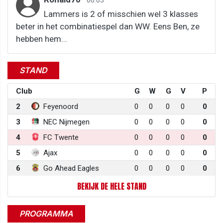
Lammers is 2 of misschien wel 3 klasses
beter in het combinatiespel dan WW. Eens Ben, ze
hebben hem...
STAND
Club
G
W
G
V
P
2
Feyenoord
0
0
0
0
0
3
NEC Nijmegen
0
0
0
0
0
4
FC Twente
0
0
0
0
0
5
Ajax
0
0
0
0
0
6
Go Ahead Eagles
0
0
0
0
0
BEKIJK DE HELE STAND
PROGRAMMA