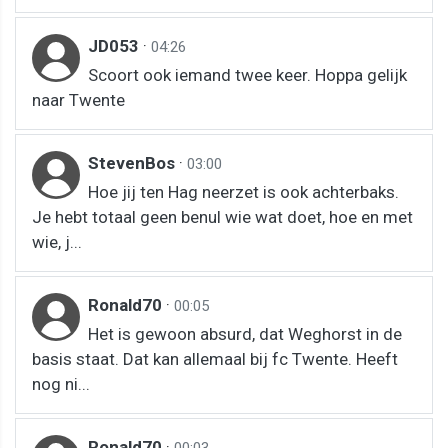
JD053
·
04:26
Scoort ook iemand twee keer. Hoppa gelijk
naar Twente
StevenBos
·
03:00
Hoe jij ten Hag neerzet is ook achterbaks.
Je hebt totaal geen benul wie wat doet, hoe en met
wie, j...
Ronald70
·
00:05
Het is gewoon absurd, dat Weghorst in de
basis staat. Dat kan allemaal bij fc Twente. Heeft
nog ni...
Ronald70
·
00:03