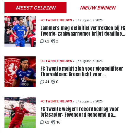
MEEST GELEZEN
NIEUW BINNEN
FC TWENTE NIEUWS
/
07 augustus 2026
Lammers mag definitief vertrekken bij FC
Twente: zaakwaarnemer krijgt deadline
vanwege komst vervanger
62
2
FC TWENTE NIEUWS
/
07 augustus 2026
FC Twente meldt zich voor vleugelflitser
Thorvaldsen: Groen licht voor
miljoenenbod
41
0
FC TWENTE NIEUWS
/
07 augustus 2026
FC Twente weigert recordbedrag voor
Orjasaeter: Feyenoord genoemd na
megabod
62
16