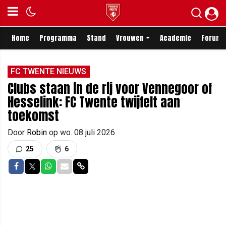
Home
Programma
Stand
Vrouwen
Academie
Forum
FC TWENTE NIEUWS
Clubs staan in de rij voor Vennegoor of
Hesselink: FC Twente twijfelt aan
toekomst
Door
Robin
op
wo. 08 juli 2026
25
6
Delen op Facebook
Delen op Twitter
Delen op Whatsapp
Delen via Mail
Delen via link