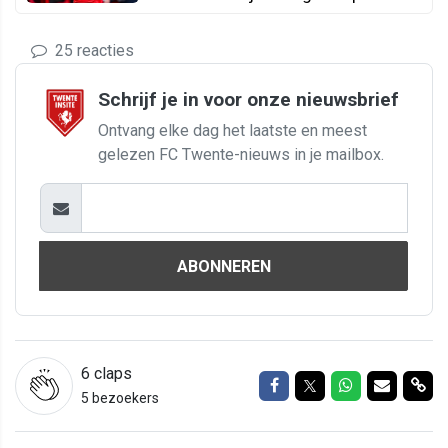
25 reacties
Schrijf je in voor onze nieuwsbrief
Ontvang elke dag het laatste en meest
gelezen FC Twente-nieuws in je mailbox.
ABONNEREN
6
claps
Delen op Facebook
Delen op Twitter
Delen op Wh
Delen vi
Del
5 bezoekers