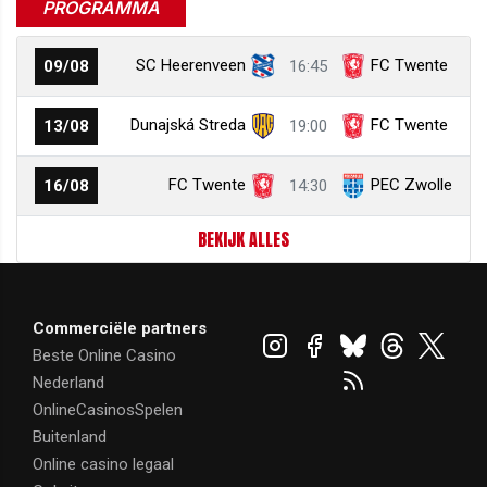
PROGRAMMA
SC Heerenveen
FC Twente
09/08
16:45
Dunajská Streda
FC Twente
13/08
19:00
FC Twente
PEC Zwolle
16/08
14:30
BEKIJK ALLES
Commerciële partners
Beste Online Casino
Nederland
OnlineCasinosSpelen
Buitenland
Online casino legaal