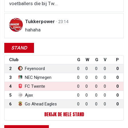
voetballers die bij Tw...
Tukkerpower
·
23:14
hahaha
STAND
Club
G
W
G
V
P
2
Feyenoord
0
0
0
0
0
3
NEC Nijmegen
0
0
0
0
0
4
FC Twente
0
0
0
0
0
5
Ajax
0
0
0
0
0
6
Go Ahead Eagles
0
0
0
0
0
BEKIJK DE HELE STAND