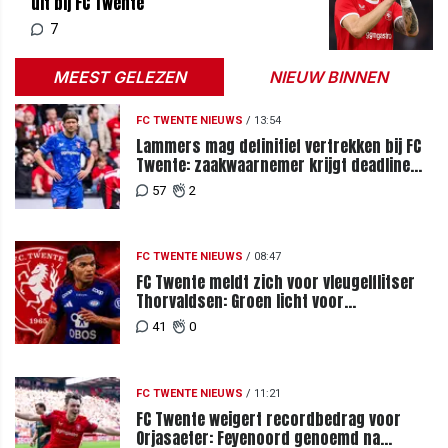
uit bij FC Twente
7
MEEST GELEZEN
NIEUW BINNEN
FC TWENTE NIEUWS
/
13:54
Lammers mag definitief vertrekken bij FC
Twente: zaakwaarnemer krijgt deadline
vanwege komst vervanger
57
2
FC TWENTE NIEUWS
/
08:47
FC Twente meldt zich voor vleugelflitser
Thorvaldsen: Groen licht voor
miljoenenbod
41
0
FC TWENTE NIEUWS
/
11:21
FC Twente weigert recordbedrag voor
Orjasaeter: Feyenoord genoemd na