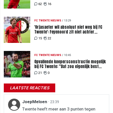
megabod
62
16
FC TWENTE NIEUWS
/
13:29
'Orjasaeter wil absoluut niet weg bij FC
Twente': Feyenoord zit niet achter
recordbod
15
22
FC TWENTE NIEUWS
/
10:45
Opvallende keepersconstructie mogelijk
bij FC Twente: "Dat zou eigenlijk best
kunnen"
21
0
LAATSTE REACTIES
JoepMeloen
·
23:39
Twente heeft meer aan 3 punten tegen