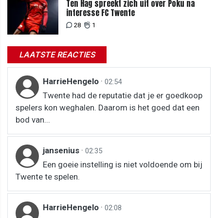
Ten Hag spreekt zich uit over Poku na
interesse FC Twente
28
1
LAATSTE REACTIES
HarrieHengelo
·
02:54
Twente had de reputatie dat je er goedkoop
spelers kon weghalen. Daarom is het goed dat een
bod van...
jansenius
·
02:35
Een goeie instelling is niet voldoende om bij
Twente te spelen.
HarrieHengelo
·
02:08