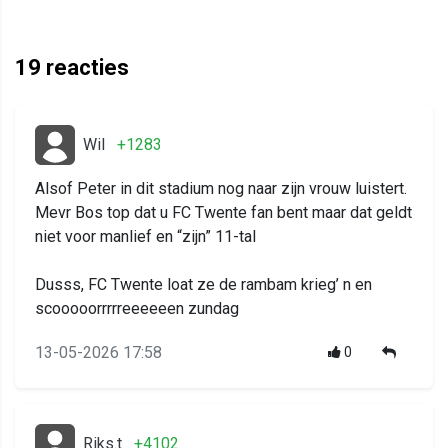
19
reacties
Wil
+1283
Alsof Peter in dit stadium nog naar zijn vrouw luistert.
Mevr Bos top dat u FC Twente fan bent maar dat geldt
niet voor manlief en “zijn” 11-tal
Dusss, FC Twente loat ze de rambam krieg’ n en
scooooorrrrreeeeeen zundag
13-05-2026 17:58
0
Riks.t
+4102