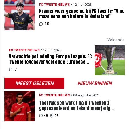
FC TWENTE NIEUWS
/
12 mei 2026
Kramer weer genoemd bij FC Twente: "Vind
maar eens een betere in Nederland"
10
Volgende
FC TWENTE NIEUWS
/
12 mei 2026
Verwachte potindeling Europa League: FC
Twente tegenover veel oude Europese
bekenden
7
MEEST GELEZEN
NIEUW BINNEN
FC TWENTE NIEUWS
/
08 augustus 2026
Thorvaldsen wordt na dit weekend
gepresenteerd en tekent meerjarig
contract bij FC Twente
48
58