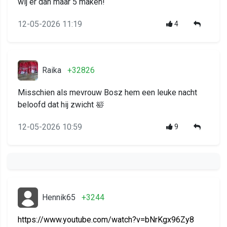
wij er dan maar 5 maken!
12-05-2026 11:19
4
Raika
+32826
Misschien als mevrouw Bosz hem een leuke nacht
beloofd dat hij zwicht 🛀
12-05-2026 10:59
9
Hennik65
+3244
https://www.youtube.com/watch?v=bNrKgx96Zy8