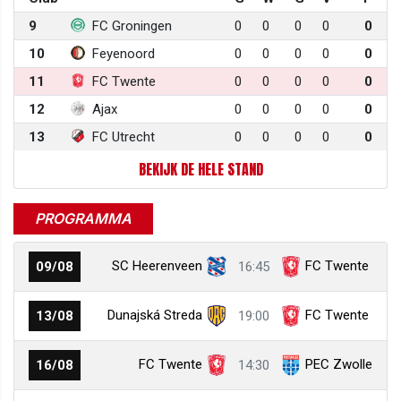
9
FC Groningen
0
0
0
0
0
10
Feyenoord
0
0
0
0
0
11
FC Twente
0
0
0
0
0
12
Ajax
0
0
0
0
0
13
FC Utrecht
0
0
0
0
0
BEKIJK DE HELE STAND
PROGRAMMA
SC Heerenveen
FC Twente
09/08
16:45
Dunajská Streda
FC Twente
13/08
19:00
FC Twente
PEC Zwolle
16/08
14:30