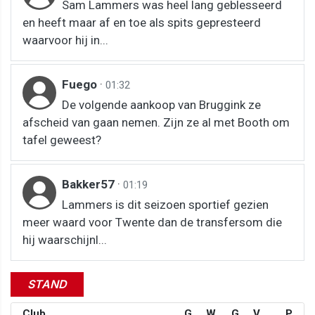
Sam Lammers was heel lang geblesseerd
en heeft maar af en toe als spits gepresteerd
waarvoor hij in...
Fuego
·
01:32
De volgende aankoop van Bruggink ze
afscheid van gaan nemen. Zijn ze al met Booth om
tafel geweest?
Bakker57
·
01:19
Lammers is dit seizoen sportief gezien
meer waard voor Twente dan de transfersom die
hij waarschijnl...
STAND
Club
G
W
G
V
P