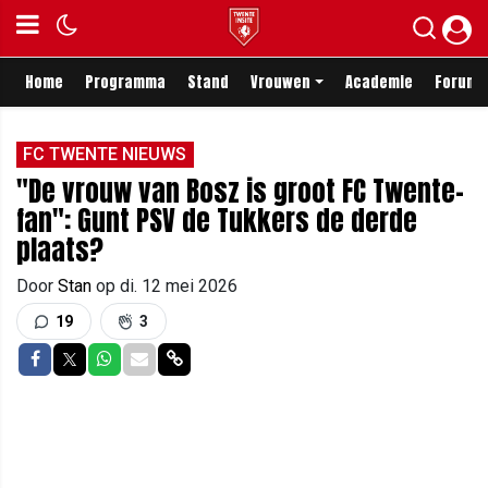
Home
Programma
Stand
Vrouwen
Academie
Forum
FC TWENTE NIEUWS
"De vrouw van Bosz is groot FC Twente-
fan": Gunt PSV de Tukkers de derde
plaats?
Door
Stan
op
di. 12 mei 2026
19
3
Delen op Facebook
Delen op Twitter
Delen op Whatsapp
Delen via Mail
Delen via link