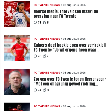
FC TWENTE NIEUWS
/
08 augustus 2026
Noorse media: Thorvaldsen maakt de
overstap naar FC Twente
71
8
FC TWENTE NIEUWS
/
08 augustus 2026
Kuipers doet boekje open over vertrek bij
FC Twente: "Je wil ergens heen waar
mensen je waarderen"
20
2
FC TWENTE NIEUWS
/
08 augustus 2026
Zorgen over FC Twente tegen Heerenveen:
"Met een chagrijnig gevoel richting
Slowakije"
24
0
FC TWENTE NIEUWS
/
08 augustus 2026