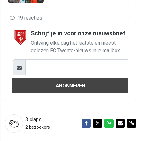
19 reacties
Schrijf je in voor onze nieuwsbrief
Ontvang elke dag het laatste en meest
gelezen FC Twente-nieuws in je mailbox.
ABONNEREN
3
claps
Delen op Facebook
Delen op Twitter
Delen op Wh
Delen vi
Del
2 bezoekers