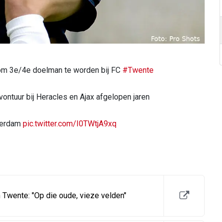
om 3e/4e doelman te worden bij FC
#Twente
avontuur bij Heracles en Ajax afgelopen jaren
sterdam
pic.twitter.com/I0TWtjA9xq
 Twente: "Op die oude, vieze velden"