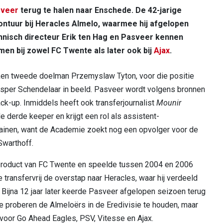
veer
terug te halen naar Enschede. De 42-jarige
vontuur bij Heracles Almelo, waarmee hij afgelopen
hnisch directeur Erik ten Hag en Pasveer kennen
men bij zowel FC Twente als later ook bij
Ajax
.
kken tweede doelman Przemyslaw Tyton, voor die positie
asper Schendelaar in beeld. Pasveer wordt volgens bronnen
ck-up. Inmiddels heeft ook transferjournalist
Mounir
 derde keeper en krijgt een rol als assistent-
 trainen, want de Academie zoekt nog een opvolger voor de
Swarthoff.
product van FC Twente en speelde tussen 2004 en 2006
e transfervrij de overstap naar Heracles, waar hij verdeeld
 Bijna 12 jaar later keerde Pasveer afgelopen seizoen terug
 proberen de Almeloërs in de Eredivisie te houden, maar
k voor Go Ahead Eagles, PSV, Vitesse en Ajax.