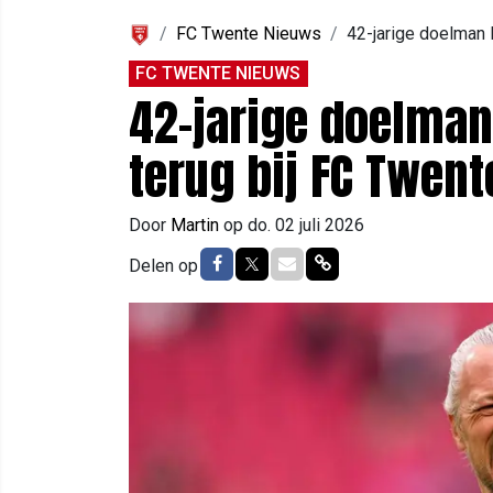
FC Twente Nieuws
42-jarige doelman 
FC TWENTE NIEUWS
42-jarige doelma
terug bij FC Twent
Door
Martin
op
do. 02 juli 2026
Delen op Facebook
Delen op Twitter
Delen via Mail
Delen via link
Delen op