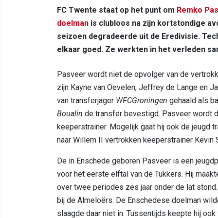
FC Twente staat op het punt om
Remko Pas
doelman
is clubloos na zijn kortstondige a
seizoen degradeerde uit de Eredivisie. Tec
elkaar goed. Ze werkten in het verleden sa
Pasveer wordt niet de opvolger van de vertro
zijn Kayne van Oevelen, Jeffrey de Lange en J
van transferjager
WFCGroningen
gehaald als ba
Boualin
de transfer bevestigd. Pasveer wordt de
keeperstrainer. Mogelijk gaat hij ook de jeugd
naar Willem II vertrokken keeperstrainer Kevin 
De in Enschede geboren Pasveer is een jeugd
voor het eerste elftal van de Tukkers. Hij maakt
over twee periodes zes jaar onder de lat stond.
bij de Almeloërs. De Enschedese doelman wilde
slaagde daar niet in. Tussentijds keepte hij oo