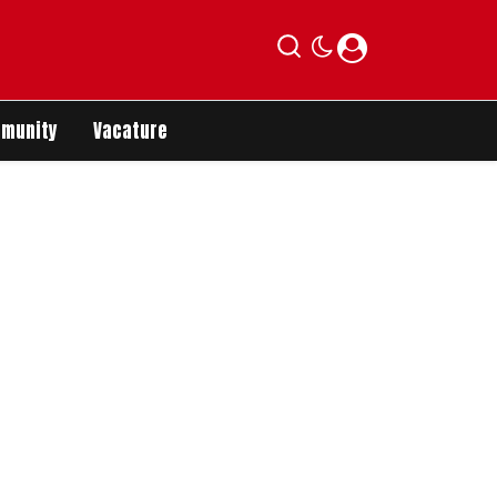
munity
Vacature