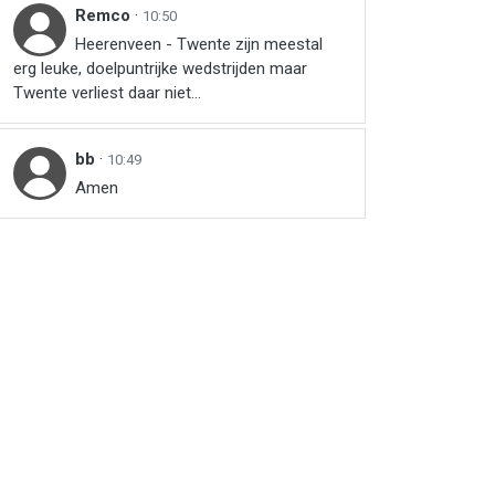
Remco
·
10:50
Heerenveen - Twente zijn meestal
erg leuke, doelpuntrijke wedstrijden maar
Twente verliest daar niet...
bb
·
10:49
Amen