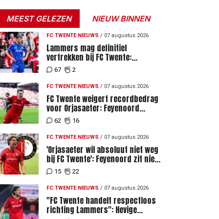
MEEST GELEZEN
NIEUW BINNEN
FC TWENTE NIEUWS
/
07 augustus 2026
Lammers mag definitief
vertrekken bij FC Twente:
zaakwaarnemer krijgt deadline
67
2
vanwege komst vervanger
FC TWENTE NIEUWS
/
07 augustus 2026
FC Twente weigert recordbedrag
voor Orjasaeter: Feyenoord
genoemd na megabod
62
16
FC TWENTE NIEUWS
/
07 augustus 2026
'Orjasaeter wil absoluut niet weg
bij FC Twente': Feyenoord zit niet
achter recordbod
15
22
FC TWENTE NIEUWS
/
07 augustus 2026
"FC Twente handelt respectloos
richting Lammers": Hevige