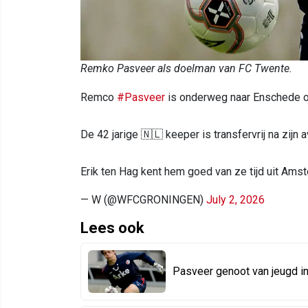
Remko Pasveer als doelman van FC Twente.
Remco
#Pasveer
is onderweg naar Enschede 
De 42 jarige 🇳🇱 keeper is transfervrij na zijn 
Erik ten Hag kent hem goed van ze tijd uit Am
— W (@WFCGRONINGEN)
July 2, 2026
Lees ook
Pasveer genoot van jeugd in