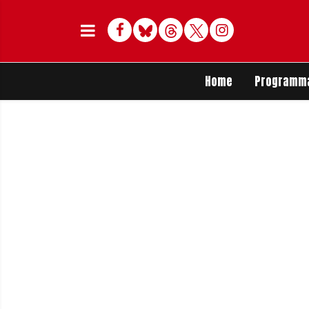
Facebook
Bluesky
Threads
Twitter
Delen op Whats
Home
Programm