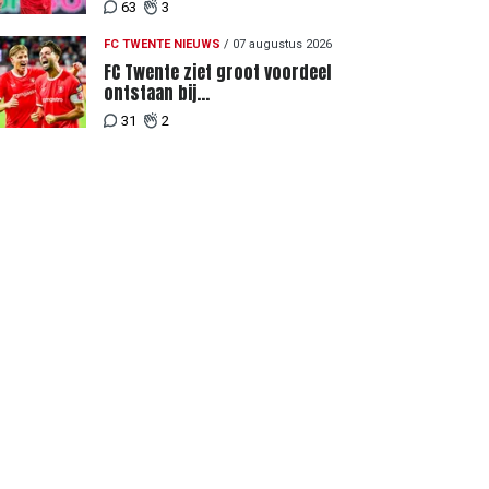
discussie rondom degradatie tot
63
3
derde spits
FC TWENTE NIEUWS
/
07 augustus 2026
FC Twente ziet groot voordeel
ontstaan bij
Eredivisiewedstrijden tegen
31
2
Heerenveen en PEC Zwolle