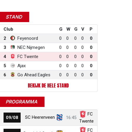
STAND
Club
G
W
G
V
P
2
Feyenoord
0
0
0
0
0
3
NEC Nijmegen
0
0
0
0
0
4
FC Twente
0
0
0
0
0
5
Ajax
0
0
0
0
0
6
Go Ahead Eagles
0
0
0
0
0
BEKIJK DE HELE STAND
PROGRAMMA
FC
SC Heerenveen
09/08
16:45
Twente
FC