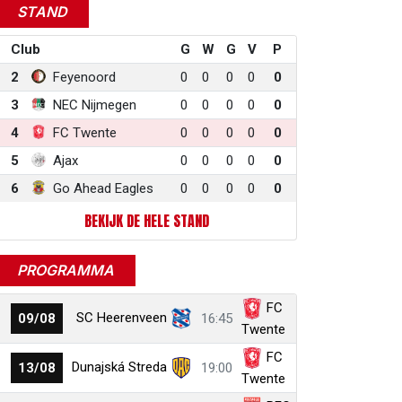
STAND
Club
G
W
G
V
P
2
Feyenoord
0
0
0
0
0
3
NEC Nijmegen
0
0
0
0
0
4
FC Twente
0
0
0
0
0
5
Ajax
0
0
0
0
0
6
Go Ahead Eagles
0
0
0
0
0
BEKIJK DE HELE STAND
PROGRAMMA
FC
SC Heerenveen
09/08
16:45
Twente
FC
Dunajská Streda
13/08
19:00
Twente