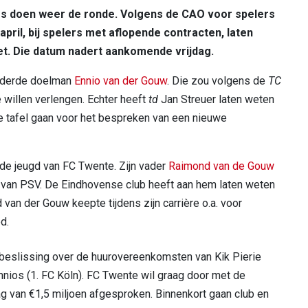
rs doen weer de ronde. Volgens de CAO voor spelers
april, bij spelers met aflopende contracten, laten
iet. Die datum nadert aankomende vrijdag.
n derde doelman
Ennio van der Gouw
. Die zou volgens de
TC
 willen verlengen. Echter heeft
td
Jan Streuer laten weten
e tafel gaan voor het bespreken van een nieuwe
 de jeugd van FC Twente. Zijn vader
Raimond van de Gouw
 van PSV. De Eindhovense club heeft aan hem laten weten
an der Gouw keepte tijdens zijn carrière o.a. voor
d.
 beslissing over de huurovereenkomsten van Kik Pierie
mnios (1. FC Köln). FC Twente wil graag door met de
g van €1,5 miljoen afgesproken. Binnenkort gaan club en