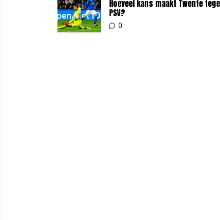
Hoeveel kans maakt Twente teg
PSV?
0