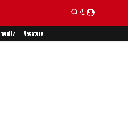
munity
Vacature