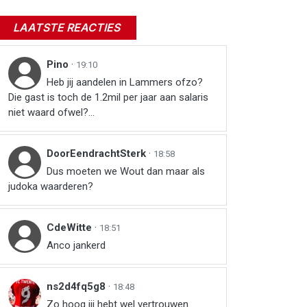
LAATSTE REACTIES
Pino
·
19:10
Heb jij aandelen in Lammers ofzo?
Die gast is toch de 1.2mil per jaar aan salaris
niet waard ofwel?...
DoorEendrachtSterk
·
18:58
Dus moeten we Wout dan maar als
judoka waarderen?
CdeWitte
·
18:51
Anco jankerd
ns2d4fq5g8
·
18:48
r
ail
link
Zo hoog jij hebt wel vertrouwen