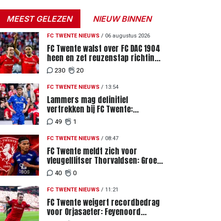
MEEST GELEZEN
NIEUW BINNEN
FC TWENTE NIEUWS
/
06 augustus 2026
FC Twente walst over FC DAC 1904
heen en zet reuzenstap richting
de play-offs
230
20
FC TWENTE NIEUWS
/
13:54
Lammers mag definitief
vertrekken bij FC Twente:
zaakwaarnemer krijgt deadline
49
1
vanwege komst vervanger
FC TWENTE NIEUWS
/
08:47
FC Twente meldt zich voor
vleugelflitser Thorvaldsen: Groen
licht voor miljoenenbod
40
0
FC TWENTE NIEUWS
/
11:21
FC Twente weigert recordbedrag
voor Orjasaeter: Feyenoord