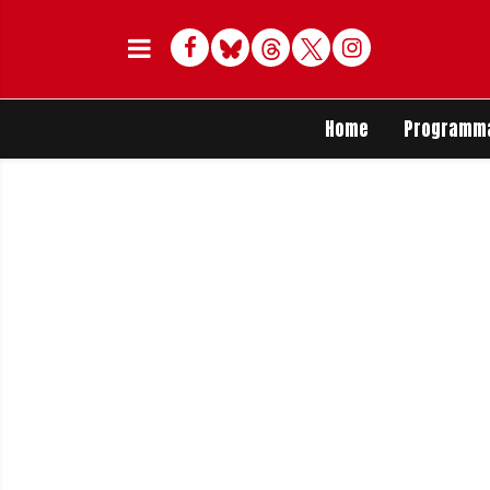
Facebook
Bluesky
Threads
Twitter
Delen op Whats
Home
Programm