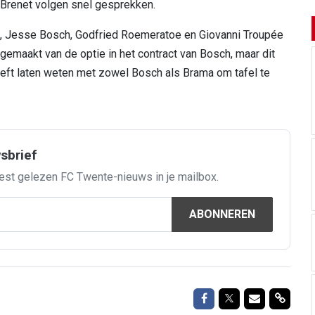
 Brenet volgen snel gesprekken.
, Jesse Bosch, Godfried Roemeratoe en Giovanni Troupée
 gemaakt van de optie in het contract van Bosch, maar dit
 heeft laten weten met zowel Bosch als Brama om tafel te
wsbrief
est gelezen FC Twente-nieuws in je mailbox.
ABONNEREN
Delen op Facebook
Delen op Twitte
Delen via M
Delen 