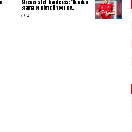
en
Streuer stelt harde eis: "Houden
Brama er niet bij voor de
kleedkamer"
0