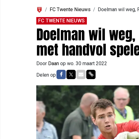
FC Twente Nieuws
Doelman wil weg, 
FC TWENTE NIEUWS
Doelman wil weg, 
met handvol spele
Door
Daan
op
wo. 30 maart 2022
Delen op Facebook
Delen op Twitter
Delen via Mail
Delen via link
Delen op