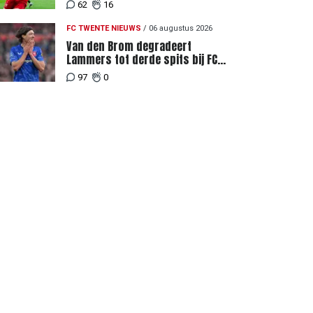
genoemd na megabod
62
16
FC TWENTE NIEUWS
/
06 augustus 2026
Van den Brom degradeert
Lammers tot derde spits bij FC
Twente
97
0