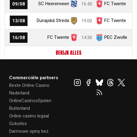
SC Heerenveen
FC Twente
09/08
16:45
Dunajská Streda
FC Twente
13/08
19:00
FC Twente
PEC Zwolle
16/08
14:30
BEKIJK ALLES
Commerciële partners
Beste Online Casino
Nederland
OnlineCasinosSpelen
Buitenland
Online casino legaal
Goksites
Darmowe spiny bez