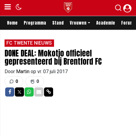
Home
Programma
Stand
Vrouwen
Academie
Forum
FC TWENTE NIEUWS
DONE DEAL: Mokotjo officieel
gepresenteerd bij Brentford FC
Door
Martin
op
vr. 07 juli 2017
0
0
Delen op Facebook
Delen op Twitter
Delen op Whatsapp
Delen via Mail
Delen via link