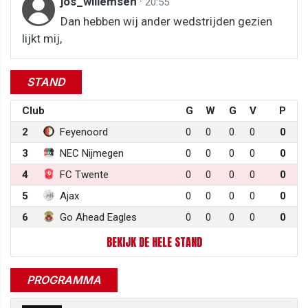
jos_willemsen
·
20:55
Dan hebben wij ander wedstrijden gezien
lijkt mij,
STAND
Club
G
W
G
V
P
2
Feyenoord
0
0
0
0
0
3
NEC Nijmegen
0
0
0
0
0
4
FC Twente
0
0
0
0
0
5
Ajax
0
0
0
0
0
6
Go Ahead Eagles
0
0
0
0
0
BEKIJK DE HELE STAND
PROGRAMMA