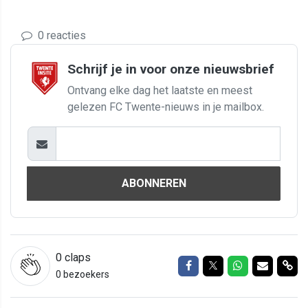
0 reacties
Schrijf je in voor onze nieuwsbrief
Ontvang elke dag het laatste en meest
gelezen FC Twente-nieuws in je mailbox.
ABONNEREN
0
claps
Delen op Facebook
Delen op Twitter
Delen op Wh
Delen vi
Del
0 bezoekers