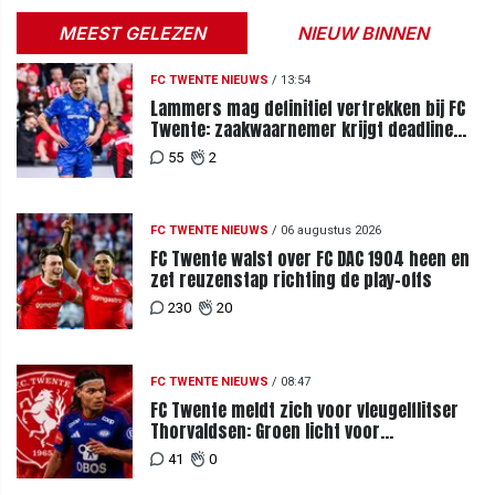
MEEST GELEZEN
NIEUW BINNEN
FC TWENTE NIEUWS
/
13:54
Lammers mag definitief vertrekken bij FC
Twente: zaakwaarnemer krijgt deadline
vanwege komst vervanger
55
2
FC TWENTE NIEUWS
/
06 augustus 2026
FC Twente walst over FC DAC 1904 heen en
zet reuzenstap richting de play-offs
230
20
FC TWENTE NIEUWS
/
08:47
FC Twente meldt zich voor vleugelflitser
Thorvaldsen: Groen licht voor
miljoenenbod
41
0