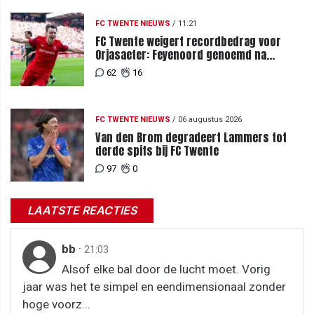
FC TWENTE NIEUWS
/
11:21
FC Twente weigert recordbedrag voor
Orjasaeter: Feyenoord genoemd na
megabod
62
16
FC TWENTE NIEUWS
/
06 augustus 2026
Van den Brom degradeert Lammers tot
derde spits bij FC Twente
97
0
LAATSTE REACTIES
bb
·
21:03
Alsof elke bal door de lucht moet. Vorig
jaar was het te simpel en eendimensionaal zonder
hoge voorz...