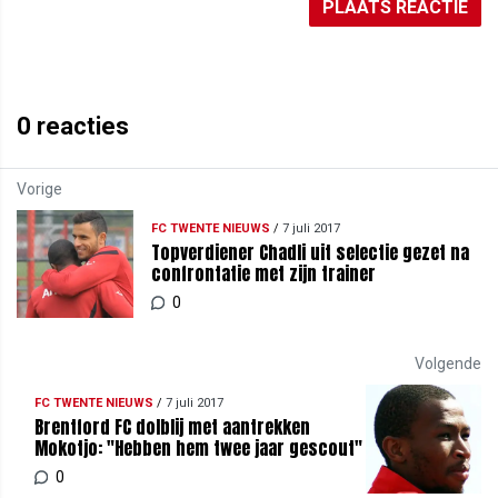
PLAATS REACTIE
0
reacties
Vorige
FC TWENTE NIEUWS
/
7 juli 2017
Topverdiener Chadli uit selectie gezet na
confrontatie met zijn trainer
0
Volgende
FC TWENTE NIEUWS
/
7 juli 2017
Brentford FC dolblij met aantrekken
Mokotjo: "Hebben hem twee jaar gescout"
0