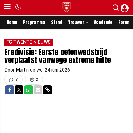
Home
Programma
Stand
Vrouwen
Academie
Forum
FC TWENTE NIEUWS
Eredivisie: Eerste oefenwedstrijd
verplaatst vanwege extreme hitte
Door
Martin
op
wo. 24 juni 2026
7
2
Delen op Facebook
Delen op Twitter
Delen op Whatsapp
Delen via Mail
Delen via link