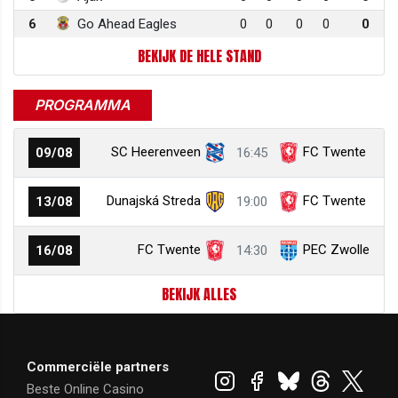
6
Go Ahead Eagles
0
0
0
0
0
BEKIJK DE HELE STAND
PROGRAMMA
SC Heerenveen
FC Twente
09/08
16:45
Dunajská Streda
FC Twente
13/08
19:00
FC Twente
PEC Zwolle
16/08
14:30
BEKIJK ALLES
Commerciële partners
Beste Online Casino