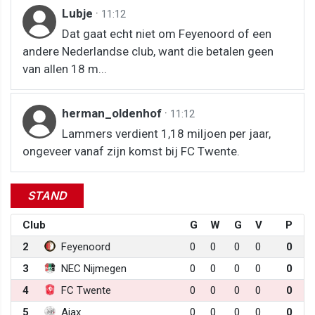
Lubje
·
11:12
Dat gaat echt niet om Feyenoord of een
andere Nederlandse club, want die betalen geen
van allen 18 m...
herman_oldenhof
·
11:12
Lammers verdient 1,18 miljoen per jaar,
ongeveer vanaf zijn komst bij FC Twente.
STAND
Club
G
W
G
V
P
2
Feyenoord
0
0
0
0
0
3
NEC Nijmegen
0
0
0
0
0
4
FC Twente
0
0
0
0
0
5
Ajax
0
0
0
0
0