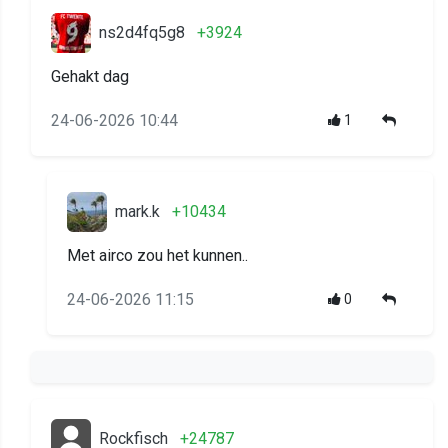
ns2d4fq5g8
+3924
Gehakt dag
24-06-2026 10:44
1
mark.k
+10434
Met airco zou het kunnen..
24-06-2026 11:15
0
Rockfisch
+24787