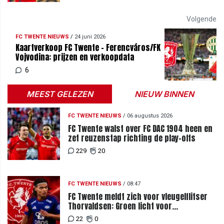
Volgende
FC TWENTE NIEUWS
/
24 juni 2026
Kaartverkoop FC Twente - Ferencváros/FK
Vojvodina: prijzen en verkoopdata
6
MEEST GELEZEN
NIEUW BINNEN
FC TWENTE NIEUWS
/
06 augustus 2026
FC Twente walst over FC DAC 1904 heen en
zet reuzenstap richting de play-offs
229
20
FC TWENTE NIEUWS
/
08:47
FC Twente meldt zich voor vleugelflitser
Thorvaldsen: Groen licht voor
miljoenenbod
22
0