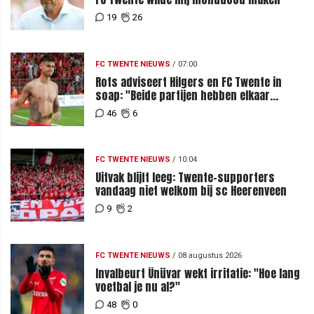
19
26
FC TWENTE NIEUWS
/
07:00
Rots adviseert Hilgers en FC Twente in
soap: "Beide partijen hebben elkaar
teleurgesteld"
46
6
FC TWENTE NIEUWS
/
10:04
Uitvak blijft leeg: Twente-supporters
vandaag niet welkom bij sc Heerenveen
9
2
FC TWENTE NIEUWS
/
08 augustus 2026
Invalbeurt Ünüvar wekt irritatie: "Hoe lang
voetbal je nu al?"
48
0