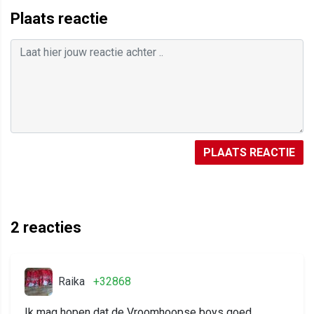
Plaats reactie
PLAATS REACTIE
2
reacties
Raika
+32868
Ik mag hopen dat de Vroomhoopse boys goed