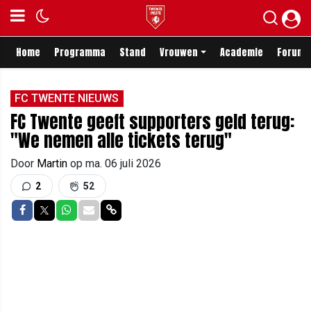
Home
Programma
Stand
Vrouwen
Academie
Forum
FC TWENTE NIEUWS
FC Twente geeft supporters geld terug:
"We nemen alle tickets terug"
Door
Martin
op
ma. 06 juli 2026
2
52
Delen op Facebook
Delen op Twitter
Delen op Whatsapp
Delen via Mail
Delen via link