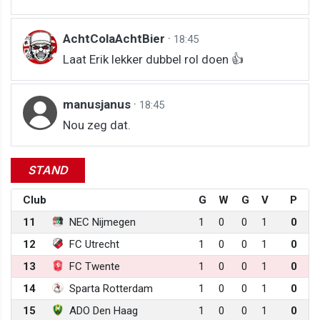
AchtColaAchtBier
·
18:45
Laat Erik lekker dubbel rol doen 👍
manusjanus
·
18:45
Nou zeg dat.
STAND
Club
G
W
G
V
P
11
NEC Nijmegen
1
0
0
1
0
12
FC Utrecht
1
0
0
1
0
13
FC Twente
1
0
0
1
0
14
Sparta Rotterdam
1
0
0
1
0
15
ADO Den Haag
1
0
0
1
0