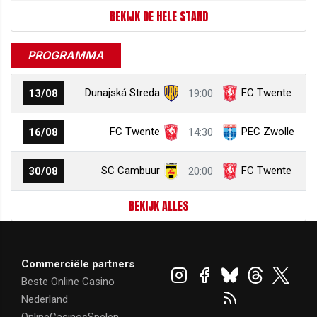
BEKIJK DE HELE STAND
PROGRAMMA
Dunajská Streda
FC Twente
13/08
19:00
FC Twente
PEC Zwolle
16/08
14:30
SC Cambuur
FC Twente
30/08
20:00
BEKIJK ALLES
Commerciële partners
Beste Online Casino
Nederland
OnlineCasinosSpelen