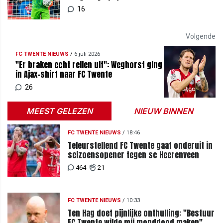
duidelijk'
16
Volgende
FC TWENTE NIEUWS
/
6 juli 2026
"Er braken echt rellen uit": Weghorst ging
in Ajax-shirt naar FC Twente
26
MEEST GELEZEN
NIEUW BINNEN
FC TWENTE NIEUWS
/
18:46
Teleurstellend FC Twente gaat onderuit in
seizoensopener tegen sc Heerenveen
464
21
FC TWENTE NIEUWS
/
10:33
Ten Hag doet pijnlijke onthulling: "Bestuur
FC Twente wilde mij monddood maken"