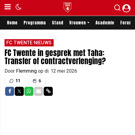
Home
Programma
Stand
Vrouwen
Academie
Forum
FC TWENTE NIEUWS
FC Twente in gesprek met Taha:
Transfer of contractverlenging?
Door
Flemming
op
di. 12 mei 2026
11
6
Delen op Facebook
Delen op Twitter
Delen op Whatsapp
Delen via Mail
Delen via link