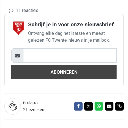
11 reacties
Schrijf je in voor onze nieuwsbrief
Ontvang elke dag het laatste en meest
gelezen FC Twente-nieuws in je mailbox.
ABONNEREN
6
claps
Delen op Facebook
Delen op Twitter
Delen op Wh
Delen vi
Del
2 bezoekers