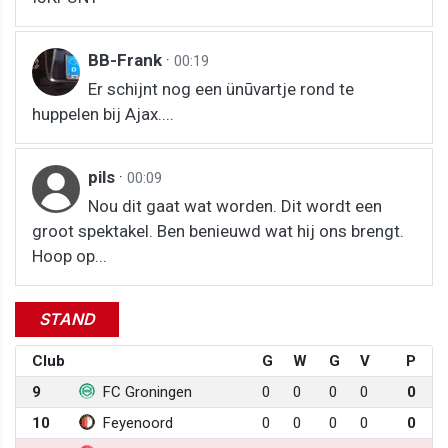
BB-Frank
·
00:19
Er schijnt nog een ünūvartje rond te
huppelen bij Ajax....
pils
·
00:09
Nou dit gaat wat worden. Dit wordt een
groot spektakel. Ben benieuwd wat hij ons brengt.
Hoop op...
STAND
Club
G
W
G
V
P
9
FC Groningen
0
0
0
0
0
10
Feyenoord
0
0
0
0
0