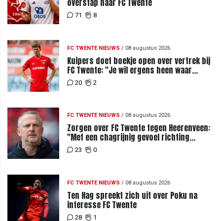
overstap naar FC Twente
71
8
FC TWENTE NIEUWS
/
08 augustus 2026
Kuipers doet boekje open over vertrek bij
FC Twente: "Je wil ergens heen waar
mensen je waarderen"
20
2
FC TWENTE NIEUWS
/
08 augustus 2026
Zorgen over FC Twente tegen Heerenveen:
"Met een chagrijnig gevoel richting
Slowakije"
23
0
FC TWENTE NIEUWS
/
08 augustus 2026
Ten Hag spreekt zich uit over Poku na
interesse FC Twente
28
1