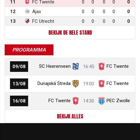
11
FC Twente
0
0
0
0
0
12
Ajax
0
0
0
0
0
13
FC Utrecht
0
0
0
0
0
BEKIJK DE HELE STAND
PROGRAMMA
SC Heerenveen
FC Twente
09/08
16:45
Dunajská Streda
FC Twente
13/08
19:00
FC Twente
PEC Zwolle
16/08
14:30
BEKIJK ALLES