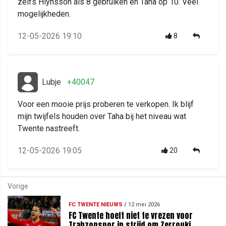
zelfs Hlynsson als 8 gebruiken en Taha op 10. Veel
mogelijkheden.
12-05-2026 19:10
8
Lubje
+40047
Voor een mooie prijs proberen te verkopen. Ik blijf
mijn twijfels houden over Taha bij het niveau wat
Twente nastreeft.
12-05-2026 19:05
20
Vorige
FC TWENTE NIEUWS
/
12 mei 2026
FC Twente hoeft niet te vrezen voor
Trabzonspor in strijd om Zerrouki