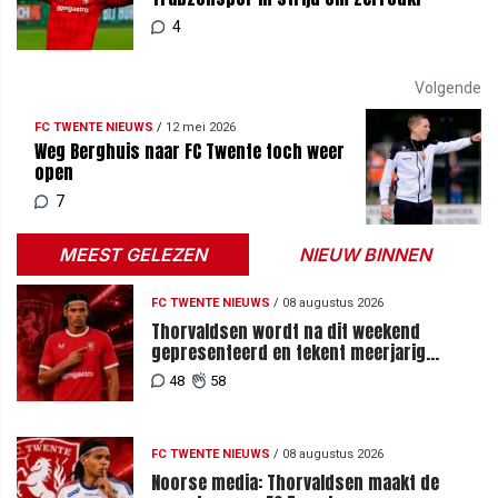
4
Volgende
FC TWENTE NIEUWS
/
12 mei 2026
Weg Berghuis naar FC Twente toch weer
open
7
MEEST GELEZEN
NIEUW BINNEN
FC TWENTE NIEUWS
/
08 augustus 2026
Thorvaldsen wordt na dit weekend
gepresenteerd en tekent meerjarig
contract bij FC Twente
48
58
FC TWENTE NIEUWS
/
08 augustus 2026
Noorse media: Thorvaldsen maakt de