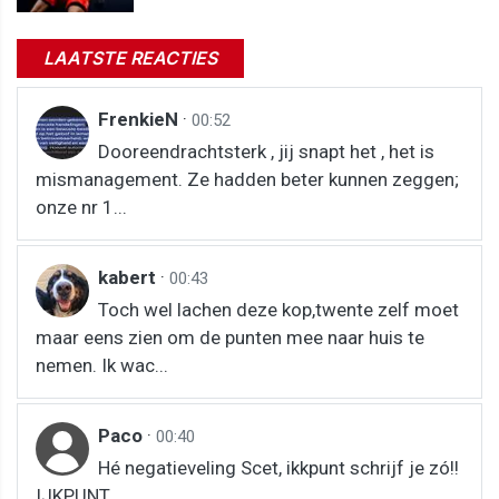
LAATSTE REACTIES
FrenkieN
·
00:52
Dooreendrachtsterk , jij snapt het , het is
mismanagement. Ze hadden beter kunnen zeggen;
onze nr 1...
kabert
·
00:43
Toch wel lachen deze kop,twente zelf moet
maar eens zien om de punten mee naar huis te
nemen. Ik wac...
Paco
·
00:40
Hé negatieveling Scet, ikkpunt schrijf je zó!!
IJKPUNT