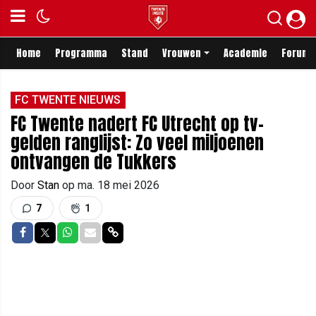
Home
Programma
Stand
Vrouwen
Academie
Forum
FC TWENTE NIEUWS
FC Twente nadert FC Utrecht op tv-
gelden ranglijst: Zo veel miljoenen
ontvangen de Tukkers
Door
Stan
op
ma. 18 mei 2026
7
1
Delen op Facebook
Delen op Twitter
Delen op Whatsapp
Delen via Mail
Delen via link