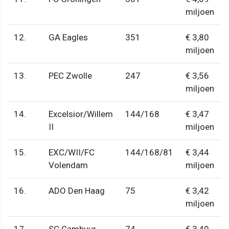
miljoen
12.
GA Eagles
351
€ 3,80
miljoen
13.
PEC Zwolle
247
€ 3,56
miljoen
14.
Excelsior/Willem
144/168
€ 3,47
II
miljoen
15.
EXC/WII/FC
144/168/81
€ 3,44
Volendam
miljoen
16.
ADO Den Haag
75
€ 3,42
miljoen
17.
SC Cambuur
74
€ 3,40