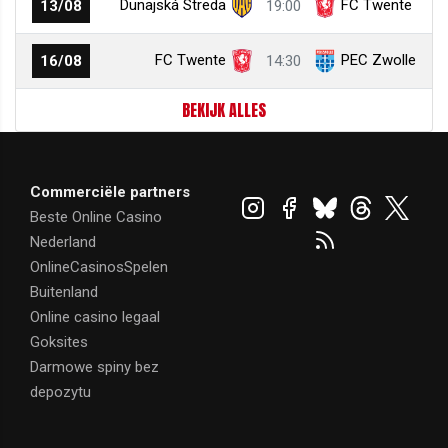
Dunajská Streda
FC Twente
13/08
19:00
FC Twente
PEC Zwolle
16/08
14:30
BEKIJK ALLES
Commerciële partners
Beste Online Casino
Nederland
OnlineCasinosSpelen
Buitenland
Online casino legaal
Goksites
Darmowe spiny bez
depozytu