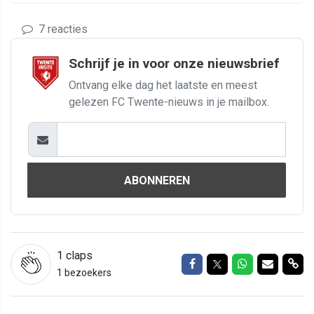
7 reacties
Schrijf je in voor onze nieuwsbrief
Ontvang elke dag het laatste en meest
gelezen FC Twente-nieuws in je mailbox.
ABONNEREN
1
claps
Delen op Facebook
Delen op Twitter
Delen op Wh
Delen vi
Del
1 bezoekers