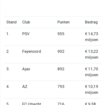
Stand
Club
Punten
Bedrag
1.
PSV
955
€ 14,73
miljoen
2.
Feyenoord
902
€ 13,22
miljoen
3.
Ajax
892
€ 11,70
miljoen
4.
AZ
793
€ 10,19
miljoen
5.
FC Utrecht
716
€ 9,38