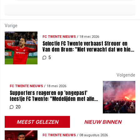
Vorige
FC TWENTE NIEUWS
/
18 mei 2026
Selectie FC Twente verbaast Streuer en
Van den Brom: "Niet verwacht dat we hier
zouden staan"
5
Volgende
FC TWENTE NIEUWS
/
18 mei 2026
Supporters reageren op 'ongepast'
feestje FC Twente: "Medelijden met alle
Tukkers"
20
MEEST GELEZEN
NIEUW BINNEN
FC TWENTE NIEUWS
/
08 augustus 2026