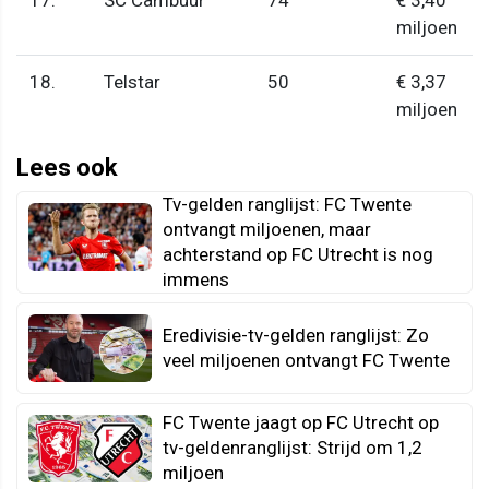
miljoen
18.
Telstar
50
€ 3,37
miljoen
Lees ook
Tv-gelden ranglijst: FC Twente
ontvangt miljoenen, maar
achterstand op FC Utrecht is nog
immens
Eredivisie-tv-gelden ranglijst: Zo
veel miljoenen ontvangt FC Twente
FC Twente jaagt op FC Utrecht op
tv-geldenranglijst: Strijd om 1,2
miljoen