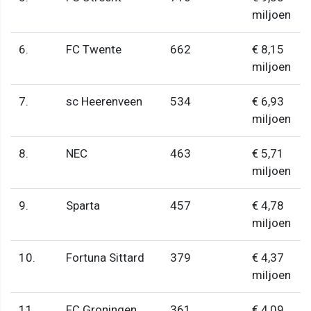
miljoen
6.
FC Twente
662
€ 8,15
miljoen
7.
sc Heerenveen
534
€ 6,93
miljoen
8.
NEC
463
€ 5,71
miljoen
9.
Sparta
457
€ 4,78
miljoen
10.
Fortuna Sittard
379
€ 4,37
miljoen
11.
FC Groningen
361
€ 4,09