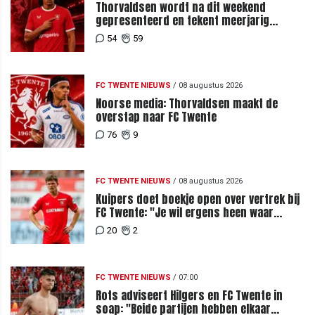
Thorvaldsen wordt na dit weekend
gepresenteerd en tekent meerjarig
contract bij FC Twente
54
59
FC TWENTE NIEUWS
/
08 augustus 2026
Noorse media: Thorvaldsen maakt de
overstap naar FC Twente
76
9
FC TWENTE NIEUWS
/
08 augustus 2026
Kuipers doet boekje open over vertrek bij
FC Twente: "Je wil ergens heen waar
mensen je waarderen"
20
2
FC TWENTE NIEUWS
/
07:00
Rots adviseert Hilgers en FC Twente in
soap: "Beide partijen hebben elkaar