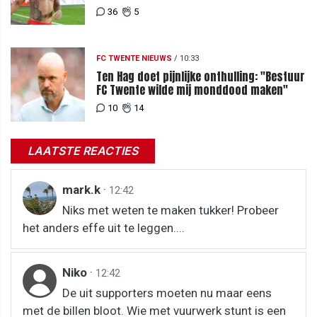
teleurgesteld"
36
5
FC TWENTE NIEUWS
/
10:33
Ten Hag doet pijnlijke onthulling: "Bestuur
FC Twente wilde mij monddood maken"
10
14
LAATSTE REACTIES
mark.k
·
12:42
Niks met weten te maken tukker! Probeer
het anders effe uit te leggen....
Niko
·
12:42
De uit supporters moeten nu maar eens
met de billen bloot. Wie met vuurwerk stunt is een