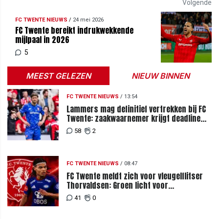
Volgende
FC TWENTE NIEUWS
/
24 mei 2026
FC Twente bereikt indrukwekkende
mijlpaal in 2026
5
MEEST GELEZEN
NIEUW BINNEN
FC TWENTE NIEUWS
/
13:54
Lammers mag definitief vertrekken bij FC
Twente: zaakwaarnemer krijgt deadline
vanwege komst vervanger
58
2
FC TWENTE NIEUWS
/
08:47
FC Twente meldt zich voor vleugelflitser
Thorvaldsen: Groen licht voor
miljoenenbod
41
0