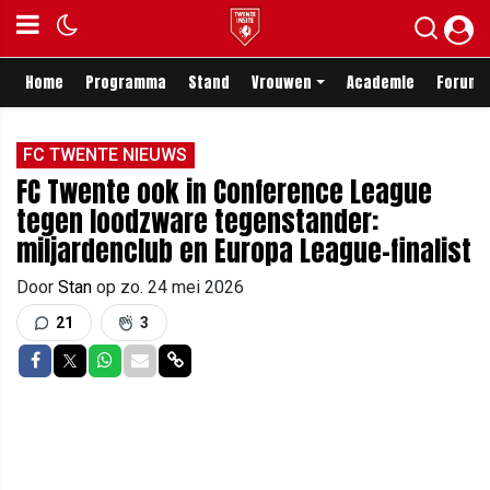
Home
Programma
Stand
Vrouwen
Academie
Forum
FC TWENTE NIEUWS
FC Twente ook in Conference League
tegen loodzware tegenstander:
miljardenclub en Europa League-finalist
Door
Stan
op
zo. 24 mei 2026
21
3
Delen op Facebook
Delen op Twitter
Delen op Whatsapp
Delen via Mail
Delen via link