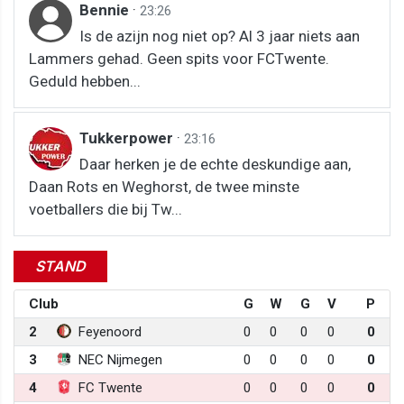
Bennie
·
23:26
Is de azijn nog niet op? Al 3 jaar niets aan
Lammers gehad. Geen spits voor FCTwente.
Geduld hebben...
Tukkerpower
·
23:16
Daar herken je de echte deskundige aan,
Daan Rots en Weghorst, de twee minste
voetballers die bij Tw...
STAND
Club
G
W
G
V
P
2
Feyenoord
0
0
0
0
0
3
NEC Nijmegen
0
0
0
0
0
4
FC Twente
0
0
0
0
0