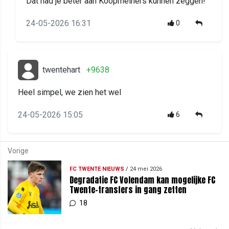
Dat had je beter aan Koopmeiners kunnen zeggen!
24-05-2026 16:31
0
twentehart
+9638
Heel simpel, we zien het wel
24-05-2026 15:05
6
Vorige
FC TWENTE NIEUWS
/
24 mei 2026
Degradatie FC Volendam kan mogelijke FC
Twente-transfers in gang zetten
18