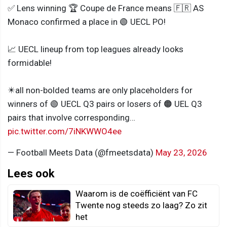
✅ Lens winning 🏆 Coupe de France means 🇫🇷 AS
Monaco confirmed a place in 🟢 UECL PO!
📈 UECL lineup from top leagues already looks
formidable!
✴️all non-bolded teams are only placeholders for
winners of 🟢 UECL Q3 pairs or losers of 🟠 UEL Q3
pairs that involve corresponding…
pic.twitter.com/7iNKWWO4ee
— Football Meets Data (@fmeetsdata)
May 23, 2026
Lees ook
Waarom is de coëfficiënt van FC
Twente nog steeds zo laag? Zo zit
het