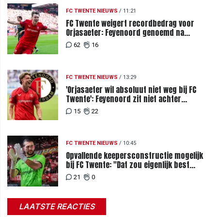
FC TWENTE NIEUWS
/
11:21
FC Twente weigert recordbedrag voor
Orjasaeter: Feyenoord genoemd na
megabod
62
16
FC TWENTE NIEUWS
/
13:29
'Orjasaeter wil absoluut niet weg bij FC
Twente': Feyenoord zit niet achter
recordbod
15
22
FC TWENTE NIEUWS
/
10:45
Opvallende keepersconstructie mogelijk
bij FC Twente: "Dat zou eigenlijk best
kunnen"
21
0
LAATSTE REACTIES