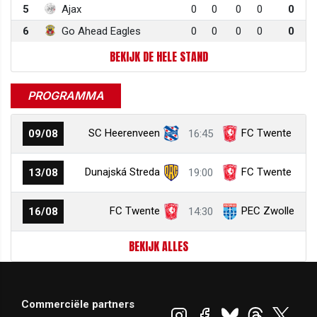
5
Ajax
0
0
0
0
0
6
Go Ahead Eagles
0
0
0
0
0
BEKIJK DE HELE STAND
PROGRAMMA
SC Heerenveen
FC Twente
09/08
16:45
Dunajská Streda
FC Twente
13/08
19:00
FC Twente
PEC Zwolle
16/08
14:30
BEKIJK ALLES
Commerciële partners