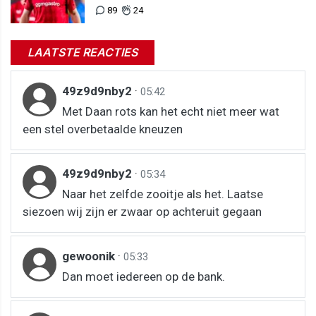
van te begrijpen"
89
24
LAATSTE REACTIES
49z9d9nby2
·
05:42
Met Daan rots kan het echt niet meer wat
een stel overbetaalde kneuzen
49z9d9nby2
·
05:34
Naar het zelfde zooitje als het. Laatse
siezoen wij zijn er zwaar op achteruit gegaan
gewoonik
·
05:33
Dan moet iedereen op de bank.