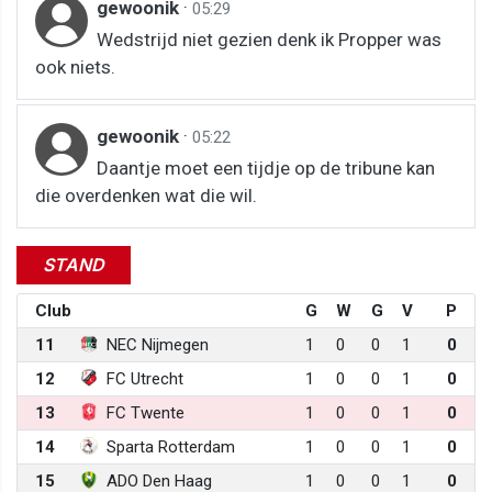
gewoonik
·
05:29
Wedstrijd niet gezien denk ik Propper was
ook niets.
gewoonik
·
05:22
Daantje moet een tijdje op de tribune kan
die overdenken wat die wil.
STAND
Club
G
W
G
V
P
11
NEC Nijmegen
1
0
0
1
0
12
FC Utrecht
1
0
0
1
0
13
FC Twente
1
0
0
1
0
14
Sparta Rotterdam
1
0
0
1
0
15
ADO Den Haag
1
0
0
1
0