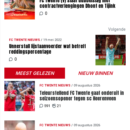
FC Twente (v) slaat dubbelslag met
contractverlengingen Dhont en Tijink
0
Volgende
FC TWENTE NIEUWS
/
19 mei 2022
Unnerstall lijstaanvoerder wat betreft
reddingspercentage
0
MEEST GELEZEN
NIEUW BINNEN
FC TWENTE NIEUWS
/
09 augustus 2026
Teleurstellend FC Twente gaat onderuit in
seizoensopener tegen sc Heerenveen
591
21
FC TWENTE NIEUWS
/
09 augustus 2026