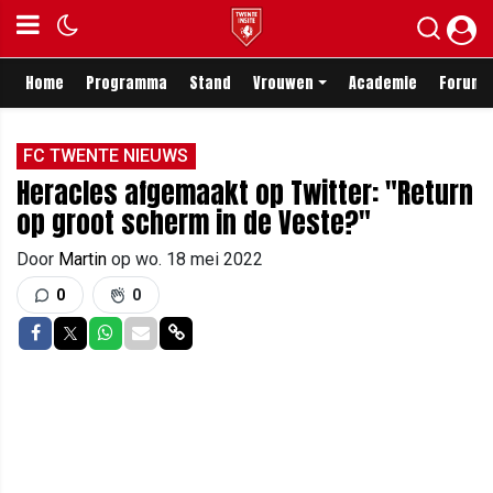
Home
Programma
Stand
Vrouwen
Academie
Forum
FC TWENTE NIEUWS
Heracles afgemaakt op Twitter: "Return
op groot scherm in de Veste?"
Door
Martin
op
wo. 18 mei 2022
0
0
Delen op Facebook
Delen op Twitter
Delen op Whatsapp
Delen via Mail
Delen via link