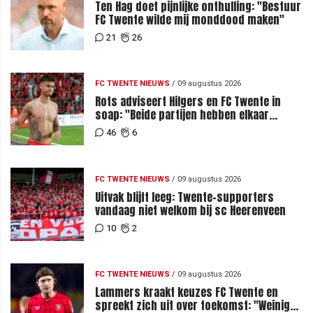
Ten Hag doet pijnlijke onthulling: "Bestuur
FC Twente wilde mij monddood maken"
21
26
FC TWENTE NIEUWS
/
09 augustus 2026
Rots adviseert Hilgers en FC Twente in
soap: "Beide partijen hebben elkaar
teleurgesteld"
46
6
FC TWENTE NIEUWS
/
09 augustus 2026
Uitvak blijft leeg: Twente-supporters
vandaag niet welkom bij sc Heerenveen
10
2
FC TWENTE NIEUWS
/
09 augustus 2026
Lammers kraakt keuzes FC Twente en
spreekt zich uit over toekomst: "Weinig