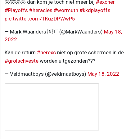
🤣🤣🤣🤣 dan kom je toch niet meer bij
#excher
#Playoffs
#heracles
#wormuth
#kkdplayoffs
pic.twitter.com/TKuzDPWwP5
— Mark Waanders 🇳🇱 (@MarkWaanders)
May 18,
2022
Kan de return
#herexc
niet op grote schermen in de
#grolschveste
worden uitgezonden???
— Veldmaatboys (@veldmaatboys)
May 18, 2022