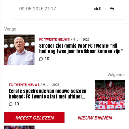
09-06-2026 21:17
0
Vorige
FC TWENTE NIEUWS
/
9 juni 2026
Streuer ziet gemis voor FC Twente: "Hij
had nog twee jaar bruikbaar kunnen zijn"
10
Volgende
FC TWENTE NIEUWS
/
9 juni 2026
Eerste speelronde van nieuwe seizoen
bekend: FC Twente start met uitduel
zonder supporters
10
MEEST GELEZEN
NIEUW BINNEN