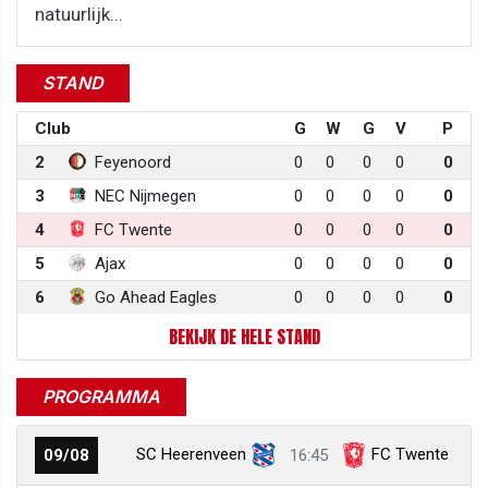
natuurlijk...
STAND
Club
G
W
G
V
P
2
Feyenoord
0
0
0
0
0
3
NEC Nijmegen
0
0
0
0
0
4
FC Twente
0
0
0
0
0
5
Ajax
0
0
0
0
0
6
Go Ahead Eagles
0
0
0
0
0
BEKIJK DE HELE STAND
PROGRAMMA
SC Heerenveen
FC Twente
09/08
16:45