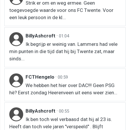
Strik er om en weg ermee. Geen
toegevoegde waarde voor ons FC Twente. Voor
een leuk persoon in de kl...
BillyAshcroft
·
01:04
Ik begrijp er weinig van. Lammers had vele
min punten in die tijd dat hij bij Twente zat, maar
sinds...
FCTHengelo
·
00:59
We hebben het hier over DAC!!! Geen PSG
hè? Eerst zondag Heerenveen uit eens weer zien…
BillyAshcroft
·
00:55
Ik ben toch wel verbaasd dat hij al 23 is.
Heeft dan toch vele jaren "verspeeld" . Blijft