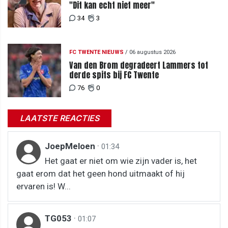
"Dit kan echt niet meer"
34
3
FC TWENTE NIEUWS
/
06 augustus 2026
Van den Brom degradeert Lammers tot
derde spits bij FC Twente
76
0
LAATSTE REACTIES
JoepMeloen
·
01:34
Het gaat er niet om wie zijn vader is, het
gaat erom dat het geen hond uitmaakt of hij
ervaren is! W...
TG053
·
01:07