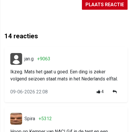
PLAATS REACTIE
14
reacties
jan.g
+9063
Ikzeg. Mats het gaat u goed. Een ding is zeker
volgend seizoen staat mats in het Nederlands elftal.
09-06-2026 22:08
4
Spira
+5312
Hoop op Kemper van NAC! Gif in de tent en een