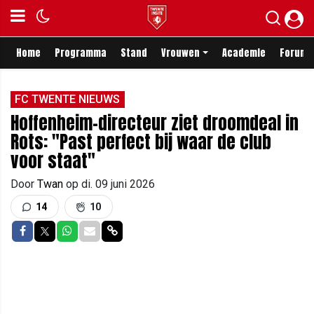
Home
Programma
Stand
Vrouwen
Academie
Forum
FC TWENTE NIEUWS
Hoffenheim-directeur ziet droomdeal in
Rots: "Past perfect bij waar de club
voor staat"
Door
Twan
op
di. 09 juni 2026
14
10
Delen op Facebook
Delen op Twitter
Delen op Whatsapp
Delen via Mail
Delen via link