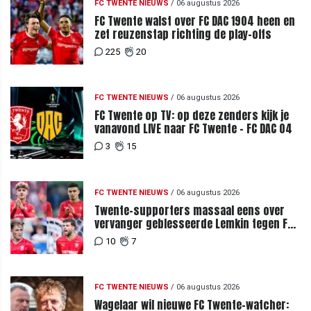
FC TWENTE NIEUWS
/
06 augustus 2026
FC Twente walst over FC DAC 1904 heen en
zet reuzenstap richting de play-offs
225
20
FC TWENTE NIEUWS
/
06 augustus 2026
FC Twente op TV: op deze zenders kijk je
vanavond LIVE naar FC Twente - FC DAC 04
3
15
FC TWENTE NIEUWS
/
06 augustus 2026
Twente-supporters massaal eens over
vervanger geblesseerde Lemkin tegen FC
DAC 04
10
7
FC TWENTE NIEUWS
/
06 augustus 2026
Wagelaar wil nieuwe FC Twente-watcher: