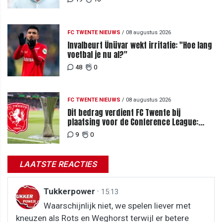
FC TWENTE NIEUWS
/
08 augustus 2026
Invalbeurt Ünüvar wekt irritatie: "Hoe lang
voetbal je nu al?"
48
0
FC TWENTE NIEUWS
/
08 augustus 2026
Dit bedrag verdient FC Twente bij
plaatsing voor de Conference League:
zoveel loopt het mis bij uitschakeling
9
0
LAATSTE REACTIES
Tukkerpower
·
15:13
Waarschijnlijk niet, we spelen liever met
kneuzen als Rots en Weghorst terwijl er betere