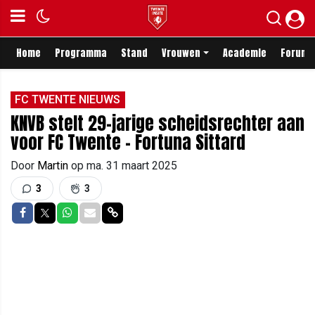
Home
Programma
Stand
Vrouwen
Academie
Forum
FC TWENTE NIEUWS
KNVB stelt 29-jarige scheidsrechter aan
voor FC Twente - Fortuna Sittard
Door
Martin
op
ma. 31 maart 2025
3
3
Delen op Facebook
Delen op Twitter
Delen op Whatsapp
Delen via Mail
Delen via link