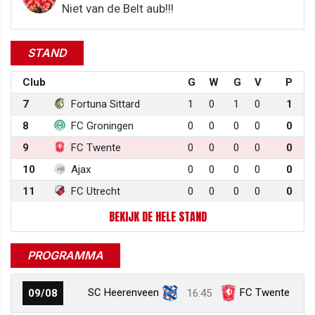
Niet van de Belt aub!!!
STAND
Club
G
W
G
V
P
7
Fortuna Sittard
1
0
1
0
1
8
FC Groningen
0
0
0
0
0
9
FC Twente
0
0
0
0
0
10
Ajax
0
0
0
0
0
11
FC Utrecht
0
0
0
0
0
BEKIJK DE HELE STAND
PROGRAMMA
SC Heerenveen
FC Twente
09/08
16:45