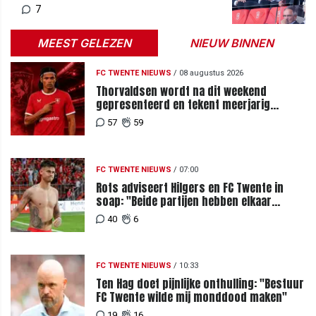
uitschieters
7
MEEST GELEZEN
NIEUW BINNEN
FC TWENTE NIEUWS
/
08 augustus 2026
Thorvaldsen wordt na dit weekend
gepresenteerd en tekent meerjarig
contract bij FC Twente
57
59
FC TWENTE NIEUWS
/
07:00
Rots adviseert Hilgers en FC Twente in
soap: "Beide partijen hebben elkaar
teleurgesteld"
40
6
FC TWENTE NIEUWS
/
10:33
Ten Hag doet pijnlijke onthulling: "Bestuur
FC Twente wilde mij monddood maken"
19
16