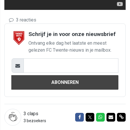
3 reacties
Schrijf je in voor onze nieuwsbrief
Ontvang elke dag het laatste en meest
gelezen FC Twente-nieuws in je mailbox.
ABONNEREN
3
claps
Delen op Facebook
Delen op Twitter
Delen op Wh
Delen vi
Del
3 bezoekers