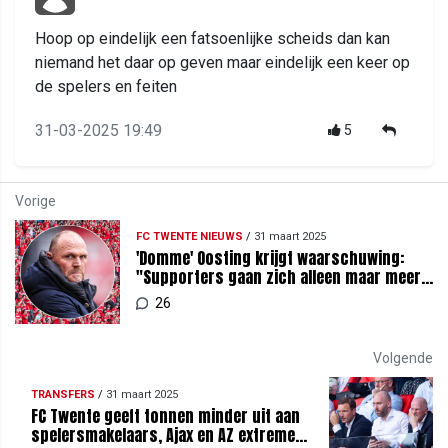
Hoop op eindelijk een fatsoenlijke scheids dan kan
niemand het daar op geven maar eindelijk een keer op
de spelers en feiten
31-03-2025 19:49
5
Vorige
FC TWENTE NIEUWS
/
31 maart 2025
'Domme' Oosting krijgt waarschuwing:
"Supporters gaan zich alleen maar meer
van je afkeren"
26
Volgende
TRANSFERS
/
31 maart 2025
FC Twente geeft tonnen minder uit aan
spelersmakelaars, Ajax en AZ extreme