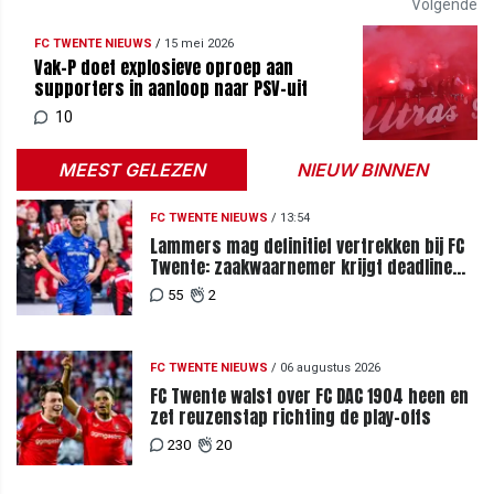
Volgende
FC TWENTE NIEUWS
/
15 mei 2026
Vak-P doet explosieve oproep aan
supporters in aanloop naar PSV-uit
10
MEEST GELEZEN
NIEUW BINNEN
FC TWENTE NIEUWS
/
13:54
Lammers mag definitief vertrekken bij FC
Twente: zaakwaarnemer krijgt deadline
vanwege komst vervanger
55
2
FC TWENTE NIEUWS
/
06 augustus 2026
FC Twente walst over FC DAC 1904 heen en
zet reuzenstap richting de play-offs
230
20