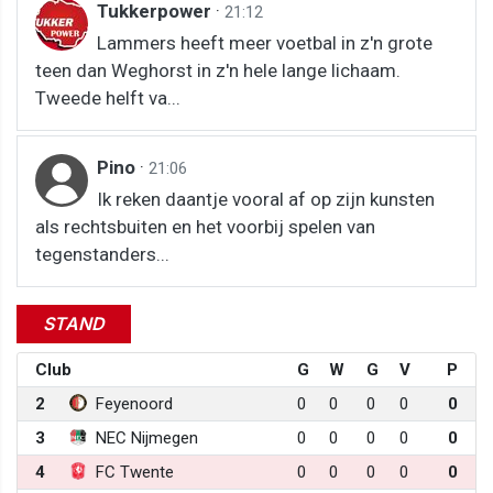
Tukkerpower
·
21:12
Lammers heeft meer voetbal in z'n grote
teen dan Weghorst in z'n hele lange lichaam.
Tweede helft va...
Pino
·
21:06
Ik reken daantje vooral af op zijn kunsten
als rechtsbuiten en het voorbij spelen van
tegenstanders...
STAND
Club
G
W
G
V
P
2
Feyenoord
0
0
0
0
0
3
NEC Nijmegen
0
0
0
0
0
4
FC Twente
0
0
0
0
0