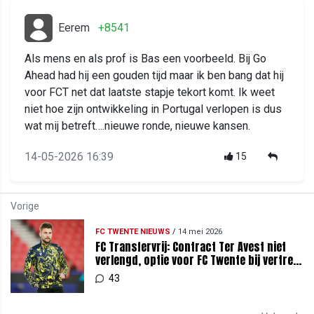
Eerem
+8541
Als mens en als prof is Bas een voorbeeld. Bij Go
Ahead had hij een gouden tijd maar ik ben bang dat hij
voor FCT net dat laatste stapje tekort komt. Ik weet
niet hoe zijn ontwikkeling in Portugal verlopen is dus
wat mij betreft….nieuwe ronde, nieuwe kansen.
14-05-2026 16:39
15
Vorige
FC TWENTE NIEUWS
/
14 mei 2026
FC Transfervrij: Contract Ter Avest niet
verlengd, optie voor FC Twente bij vertrek
Van Rooij?
43