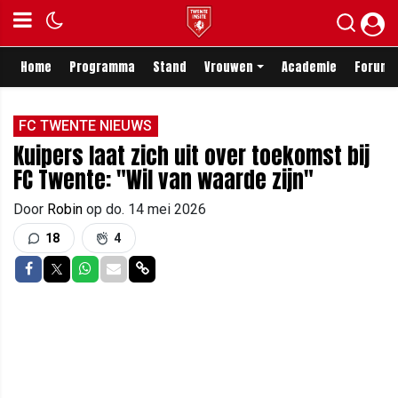
Home
Programma
Stand
Vrouwen
Academie
Forum
FC TWENTE NIEUWS
Kuipers laat zich uit over toekomst bij
FC Twente: "Wil van waarde zijn"
Door
Robin
op
do. 14 mei 2026
18
4
Delen op Facebook
Delen op Twitter
Delen op Whatsapp
Delen via Mail
Delen via link