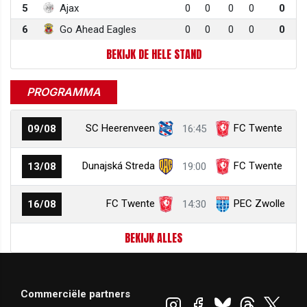
5
Ajax
0
0
0
0
0
6
Go Ahead Eagles
0
0
0
0
0
BEKIJK DE HELE STAND
PROGRAMMA
SC Heerenveen
FC Twente
09/08
16:45
Dunajská Streda
FC Twente
13/08
19:00
FC Twente
PEC Zwolle
16/08
14:30
BEKIJK ALLES
Commerciële partners