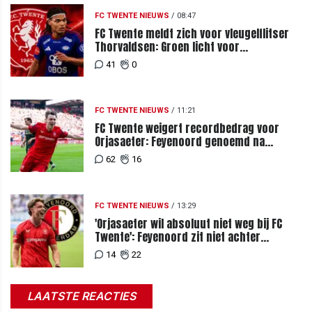
FC TWENTE NIEUWS
/
08:47
FC Twente meldt zich voor vleugelflitser
Thorvaldsen: Groen licht voor
miljoenenbod
41
0
FC TWENTE NIEUWS
/
11:21
FC Twente weigert recordbedrag voor
Orjasaeter: Feyenoord genoemd na
megabod
62
16
FC TWENTE NIEUWS
/
13:29
'Orjasaeter wil absoluut niet weg bij FC
Twente': Feyenoord zit niet achter
recordbod
14
22
LAATSTE REACTIES