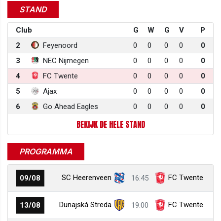
STAND
Club
G
W
G
V
P
2
Feyenoord
0
0
0
0
0
3
NEC Nijmegen
0
0
0
0
0
4
FC Twente
0
0
0
0
0
5
Ajax
0
0
0
0
0
6
Go Ahead Eagles
0
0
0
0
0
BEKIJK DE HELE STAND
PROGRAMMA
SC Heerenveen
FC Twente
09/08
16:45
Dunajská Streda
FC Twente
13/08
19:00