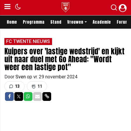
Home
Programma
Stand
Vrouwen
Academie
Forum
FC TWENTE NIEUWS
Kuipers over 'lastige wedstrijd' en kijkt
uit naar duel met Go Ahead: "Wordt
weer een lastige pot"
Door
Sven
op
vr. 29 november 2024
13
11
Delen op Facebook
Delen op Twitter
Delen op Whatsapp
Delen via Mail
Delen via link