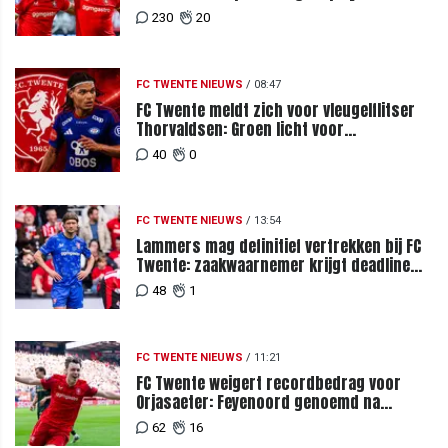
230
20
FC TWENTE NIEUWS
/
08:47
FC Twente meldt zich voor vleugelflitser
Thorvaldsen: Groen licht voor
miljoenenbod
40
0
FC TWENTE NIEUWS
/
13:54
Lammers mag definitief vertrekken bij FC
Twente: zaakwaarnemer krijgt deadline
vanwege komst vervanger
48
1
FC TWENTE NIEUWS
/
11:21
FC Twente weigert recordbedrag voor
Orjasaeter: Feyenoord genoemd na
megabod
62
16