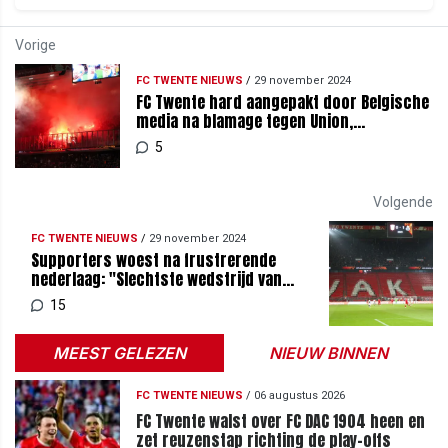
Vorige
FC TWENTE NIEUWS
/
29 november 2024
FC Twente hard aangepakt door Belgische
media na blamage tegen Union,
stadionomroeper blijft niet gespaard
5
Volgende
FC TWENTE NIEUWS
/
29 november 2024
Supporters woest na frustrerende
nederlaag: "Slechtste wedstrijd van
afgelopen vijf jaar"
15
MEEST GELEZEN
NIEUW BINNEN
FC TWENTE NIEUWS
/
06 augustus 2026
FC Twente walst over FC DAC 1904 heen en
zet reuzenstap richting de play-offs