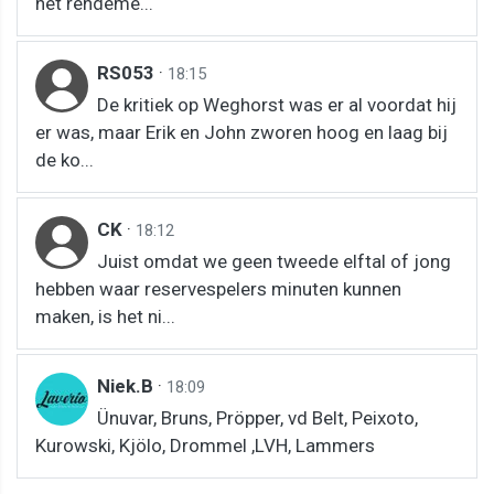
het rendeme...
RS053
·
18:15
De kritiek op Weghorst was er al voordat hij
er was, maar Erik en John zworen hoog en laag bij
de ko...
CK
·
18:12
Juist omdat we geen tweede elftal of jong
hebben waar reservespelers minuten kunnen
maken, is het ni...
Niek.B
·
18:09
Ünuvar, Bruns, Pröpper, vd Belt, Peixoto,
Kurowski, Kjölo, Drommel ,LVH, Lammers