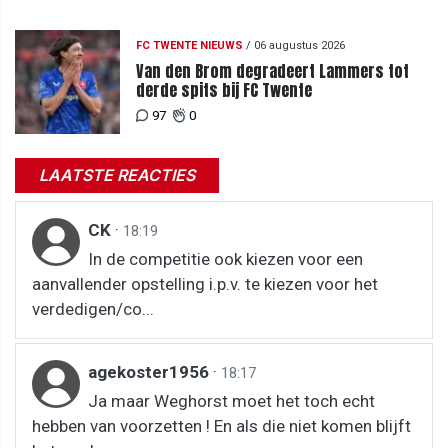
FC TWENTE NIEUWS
/
06 augustus 2026
Van den Brom degradeert Lammers tot
derde spits bij FC Twente
97
0
LAATSTE REACTIES
CK
·
18:19
In de competitie ook kiezen voor een
aanvallender opstelling i.p.v. te kiezen voor het
verdedigen/co...
agekoster1956
·
18:17
Ja maar Weghorst moet het toch echt
hebben van voorzetten ! En als die niet komen blijft