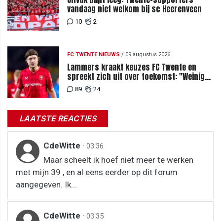
vandaag niet welkom bij sc Heerenveen
10
2
FC TWENTE NIEUWS
/
09 augustus 2026
Lammers kraakt keuzes FC Twente en
spreekt zich uit over toekomst: "Weinig
van te begrijpen"
89
24
LAATSTE REACTIES
CdeWitte
·
03:36
Maar scheelt ik hoef niet meer te werken
met mijn 39 , en al eens eerder op dit forum
aangegeven. Ik...
CdeWitte
·
03:35