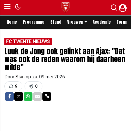
Home
Programma
Stand
Vrouwen
Academie
Forum
FC TWENTE NIEUWS
Luuk de Jong ook gelinkt aan Ajax: "Dat
was ook de reden waarom hij daarheen
wilde"
Door
Stan
op
za. 09 mei 2026
9
0
Delen op Facebook
Delen op Twitter
Delen op Whatsapp
Delen via Mail
Delen via link