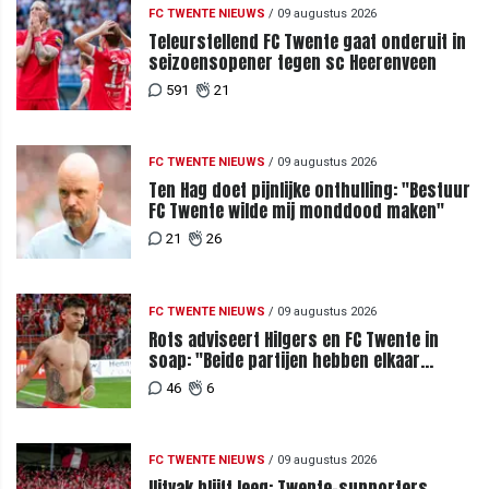
FC TWENTE NIEUWS
/
09 augustus 2026
Teleurstellend FC Twente gaat onderuit in
seizoensopener tegen sc Heerenveen
591
21
FC TWENTE NIEUWS
/
09 augustus 2026
Ten Hag doet pijnlijke onthulling: "Bestuur
FC Twente wilde mij monddood maken"
21
26
FC TWENTE NIEUWS
/
09 augustus 2026
Rots adviseert Hilgers en FC Twente in
soap: "Beide partijen hebben elkaar
teleurgesteld"
46
6
FC TWENTE NIEUWS
/
09 augustus 2026
Uitvak blijft leeg: Twente-supporters