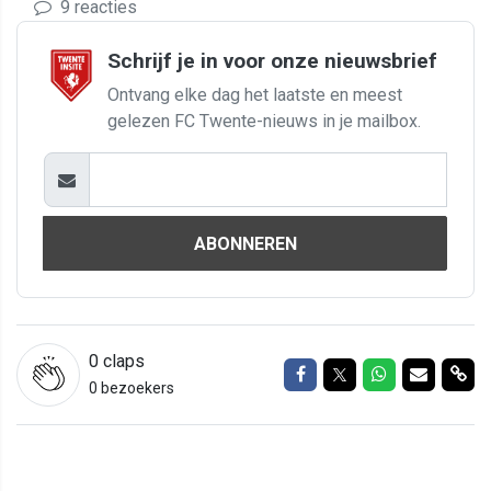
9 reacties
Schrijf je in voor onze nieuwsbrief
Ontvang elke dag het laatste en meest
gelezen FC Twente-nieuws in je mailbox.
ABONNEREN
0
claps
Delen op Facebook
Delen op Twitter
Delen op Wh
Delen vi
Del
0 bezoekers