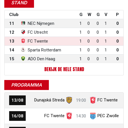
STAND
Club
G
W
G
V
P
11
NEC Nijmegen
1
0
0
1
0
12
FC Utrecht
1
0
0
1
0
13
FC Twente
1
0
0
1
0
14
Sparta Rotterdam
1
0
0
1
0
15
ADO Den Haag
1
0
0
1
0
BEKIJK DE HELE STAND
PROGRAMMA
Dunajská Streda
FC Twente
13/08
19:00
FC Twente
PEC Zwolle
16/08
14:30