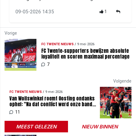
09-05-2026 14:35
1
Vorige
FC TWENTE NIEUWS
/
9 mei 2026
FC Twente-supporters bewijzen absolute
loyaliteit en scoren maximaal percentage
7
Volgende
FC TWENTE NIEUWS
/
9 mei 2026
Van Wolfswinkel roemt Oosting ondanks
ophef: "Na dat conflict werd onze band
alleen maar sterker"
11
MEEST GELEZEN
NIEUW BINNEN