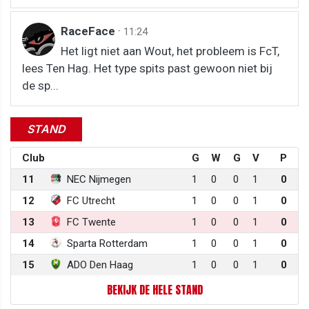
RaceFace
·
11:24
Het ligt niet aan Wout, het probleem is FcT,
lees Ten Hag. Het type spits past gewoon niet bij
de sp...
STAND
Club
G
W
G
V
P
11
NEC Nijmegen
1
0
0
1
0
12
FC Utrecht
1
0
0
1
0
13
FC Twente
1
0
0
1
0
14
Sparta Rotterdam
1
0
0
1
0
15
ADO Den Haag
1
0
0
1
0
BEKIJK DE HELE STAND