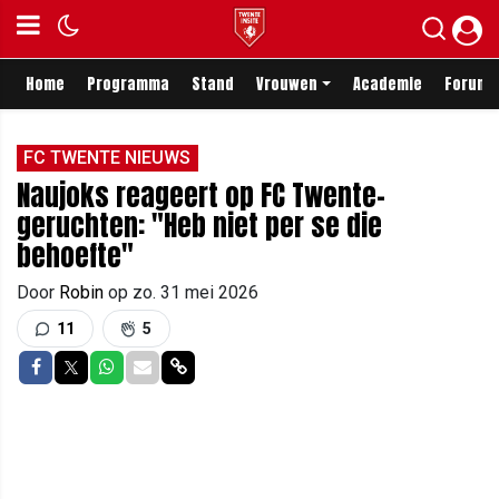
Home
Programma
Stand
Vrouwen
Academie
Forum
FC TWENTE NIEUWS
Naujoks reageert op FC Twente-
geruchten: "Heb niet per se die
behoefte"
Door
Robin
op
zo. 31 mei 2026
11
5
Delen op Facebook
Delen op Twitter
Delen op Whatsapp
Delen via Mail
Delen via link