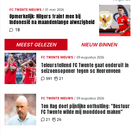
FC TWENTE NIEUWS
/
31 mei 2026
Opmerkelijk: Hilgers traint mee bij
Indonesië na maandenlange afwezigheid
18
MEEST GELEZEN
NIEUW BINNEN
FC TWENTE NIEUWS
/
09 augustus 2026
Teleurstellend FC Twente gaat onderuit in
seizoensopener tegen sc Heerenveen
591
21
FC TWENTE NIEUWS
/
09 augustus 2026
Ten Hag doet pijnlijke onthulling: "Bestuur
FC Twente wilde mij monddood maken"
21
26