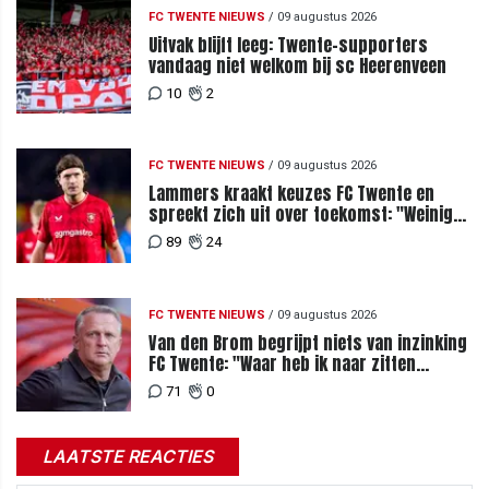
FC TWENTE NIEUWS
/
09 augustus 2026
Uitvak blijft leeg: Twente-supporters
vandaag niet welkom bij sc Heerenveen
10
2
FC TWENTE NIEUWS
/
09 augustus 2026
Lammers kraakt keuzes FC Twente en
spreekt zich uit over toekomst: "Weinig
van te begrijpen"
89
24
FC TWENTE NIEUWS
/
09 augustus 2026
Van den Brom begrijpt niets van inzinking
FC Twente: "Waar heb ik naar zitten
kijken?"
71
0
LAATSTE REACTIES