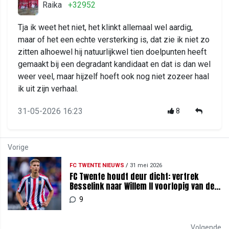
Raika
+32952
Tja ik weet het niet, het klinkt allemaal wel aardig,
maar of het een echte versterking is, dat zie ik niet zo
zitten alhoewel hij natuurlijkwel tien doelpunten heeft
gemaakt bij een degradant kandidaat en dat is dan wel
weer veel, maar hijzelf hoeft ook nog niet zozeer haal
ik uit zijn verhaal.
31-05-2026 16:23
8
Vorige
FC TWENTE NIEUWS
/
31 mei 2026
FC Twente houdt deur dicht: vertrek
Besselink naar Willem II voorlopig van de
baan
9
Volgende