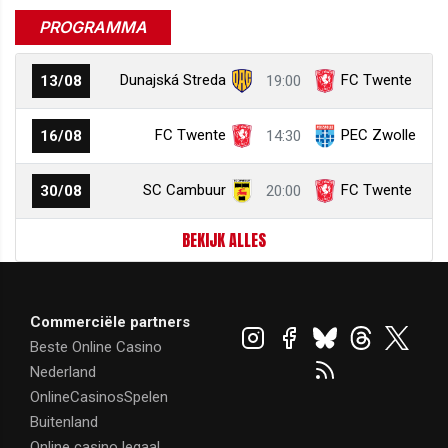
PROGRAMMA
Dunajská Streda
FC Twente
13/08
19:00
FC Twente
PEC Zwolle
16/08
14:30
SC Cambuur
FC Twente
30/08
20:00
BEKIJK ALLES
Commerciële partners
Beste Online Casino
Nederland
OnlineCasinosSpelen
Buitenland
Online casino legaal