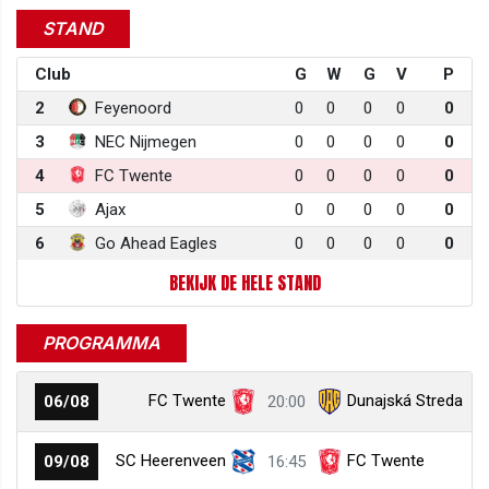
STAND
Club
G
W
G
V
P
2
Feyenoord
0
0
0
0
0
3
NEC Nijmegen
0
0
0
0
0
4
FC Twente
0
0
0
0
0
5
Ajax
0
0
0
0
0
6
Go Ahead Eagles
0
0
0
0
0
BEKIJK DE HELE STAND
PROGRAMMA
FC Twente
Dunajská Streda
06/08
20:00
SC Heerenveen
FC Twente
09/08
16:45