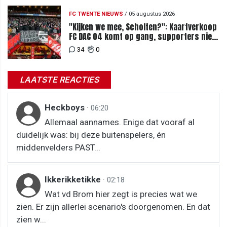
FC TWENTE NIEUWS
/
05 augustus 2026
"Kijken we mee, Scholten?": Kaartverkoop
FC DAC 04 komt op gang, supporters niet
blij met ticketprijzen
34
0
LAATSTE REACTIES
Heckboys
·
06:20
Allemaal aannames. Enige dat vooraf al
duidelijk was: bij deze buitenspelers, én
middenvelders PAST...
Ikkerikketikke
·
02:18
Wat vd Brom hier zegt is precies wat we
zien. Er zijn allerlei scenario's doorgenomen. En dat
zien w...