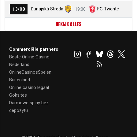
Dunajská Streda
FC Twente
13/08
19:00
BEKIJK ALLES
Commerciële partners
Beste Online Casino
Nederland
OnlineCasinosSpelen
Buitenland
Online casino legaal
Goksites
Darmowe spiny bez
depozytu