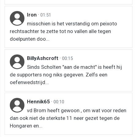
Iron
·
01:51
misschien is het verstandig om peixoto
rechtsachter te zette tot no vallen alle tegen
doelpunten doo...
BillyAshcroft
·
00:15
Sinds Scholten "aan de macht" is heeft hij
de supporters nog niks gegeven. Zelfs een
oefenwedstrijd...
Hennik65
·
00:10
vd Brom heeft gewoon , om wat voor reden
dan ook niet de sterkste 11 neer gezet tegen de
Hongaren en...