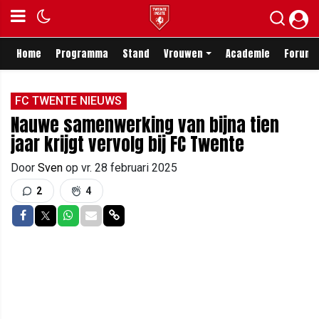
Home
Programma
Stand
Vrouwen
Academie
Forum
FC TWENTE NIEUWS
Nauwe samenwerking van bijna tien
jaar krijgt vervolg bij FC Twente
Door
Sven
op
vr. 28 februari 2025
2
4
Delen op Facebook
Delen op Twitter
Delen op Whatsapp
Delen via Mail
Delen via link