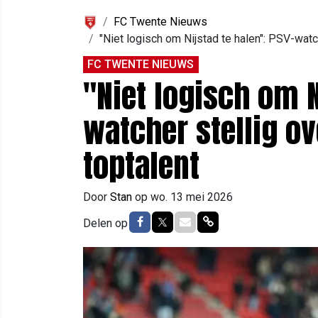
FC Twente Nieuws
"Niet logisch om Nijstad te halen": PSV-wat
FC TWENTE NIEUWS
"Niet logisch om N
watcher stellig o
toptalent
Door
Stan
op
wo. 13 mei 2026
Delen op Facebook
Delen op Twitter
Delen via Mail
Delen via link
Delen op