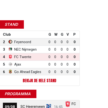
STAND
Club
G
W
G
V
P
2
Feyenoord
0
0
0
0
0
3
NEC Nijmegen
0
0
0
0
0
4
FC Twente
0
0
0
0
0
5
Ajax
0
0
0
0
0
6
Go Ahead Eagles
0
0
0
0
0
BEKIJK DE HELE STAND
PROGRAMMA
FC
SC Heerenveen
09/08
16:45