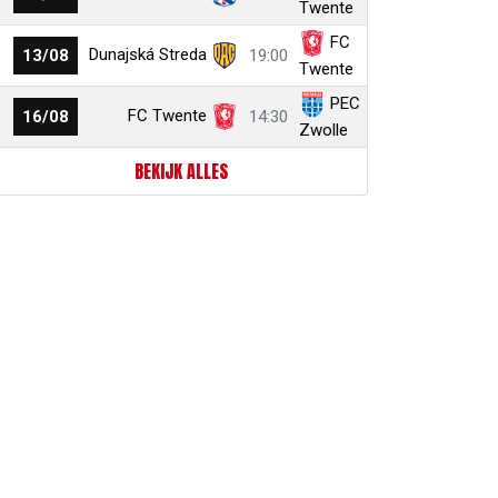
Twente
FC
Dunajská Streda
13/08
19:00
Twente
PEC
FC Twente
16/08
14:30
Zwolle
BEKIJK ALLES
r
ail
link