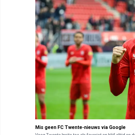
Mis geen FC Twente-nieuws via Google
Voeg Twente Insite toe als favoriet en blijf altijd o