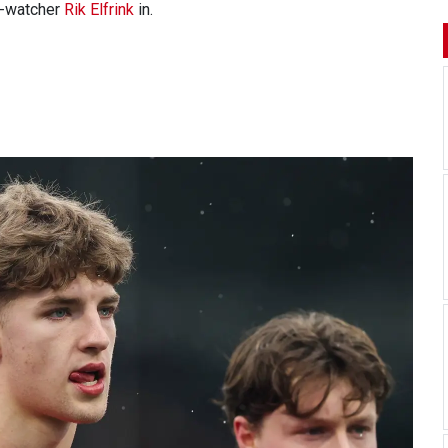
SV-watcher
Rik Elfrink
in.