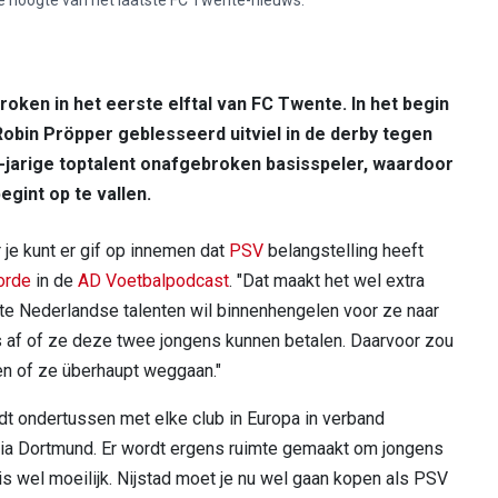
roken in het eerste elftal van FC Twente. In het begin
Robin Pröpper geblesseerd uitviel in de derby tegen
-jarige toptalent onafgebroken basisspeler, waardoor
egint op te vallen.
 je kunt er gif op innemen dat
PSV
belangstelling heeft
orde
in de
AD Voetbalpodcast
. "Dat maakt het wel extra
ste Nederlandse talenten wil binnenhengelen voor ze naar
s af of ze deze twee jongens kunnen betalen. Daarvoor zou
en of ze überhaupt weggaan."
rdt ondertussen met elke club in Europa in verband
ssia Dortmund. Er wordt ergens ruimte gemaakt om jongens
 is wel moeilijk. Nijstad moet je nu wel gaan kopen als PSV