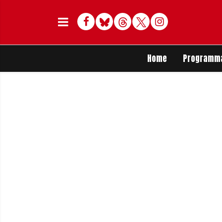
Facebook
Bluesky
Threads
Twitter
Delen op Whats
Home
Programm