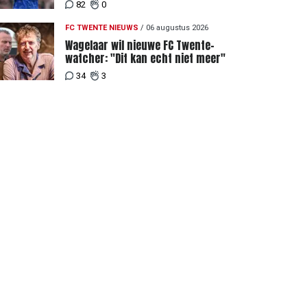
Twente
82
0
FC TWENTE NIEUWS
/
06 augustus 2026
Wagelaar wil nieuwe FC Twente-
watcher: "Dit kan echt niet meer"
34
3