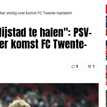
cher stellig over komst FC Twente-toptalent
ijstad te halen": PSV-
ver komst FC Twente-
5
3