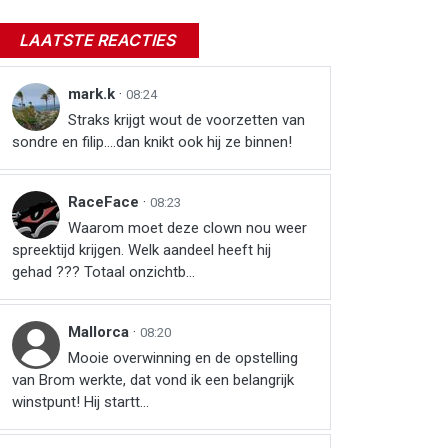
LAATSTE REACTIES
mark.k
·
08:24
Straks krijgt wout de voorzetten van
sondre en filip....dan knikt ook hij ze binnen!
RaceFace
·
08:23
Waarom moet deze clown nou weer
spreektijd krijgen. Welk aandeel heeft hij
gehad ??? Totaal onzichtb...
Mallorca
·
08:20
Mooie overwinning en de opstelling
van Brom werkte, dat vond ik een belangrijk
winstpunt! Hij startt...