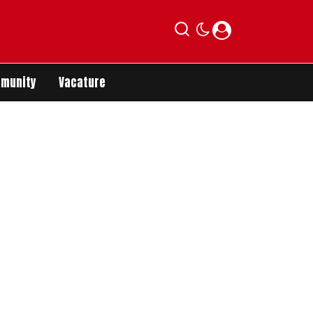
munity
Vacature