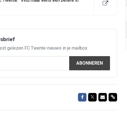
 Twente: "Vind maar eens een betere in
wsbrief
est gelezen FC Twente-nieuws in je mailbox.
ABONNEREN
Delen op Facebook
Delen op Twitte
Delen via M
Delen 