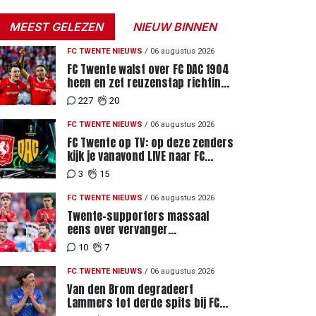
MEEST GELEZEN
NIEUW BINNEN
FC TWENTE NIEUWS
/
06 augustus 2026
FC Twente walst over FC DAC 1904
heen en zet reuzenstap richting
de play-offs
227
20
FC TWENTE NIEUWS
/
06 augustus 2026
FC Twente op TV: op deze zenders
kijk je vanavond LIVE naar FC
Twente - FC DAC 04
3
15
FC TWENTE NIEUWS
/
06 augustus 2026
Twente-supporters massaal
eens over vervanger
geblesseerde Lemkin tegen FC
10
7
DAC 04
FC TWENTE NIEUWS
/
06 augustus 2026
Van den Brom degradeert
Lammers tot derde spits bij FC