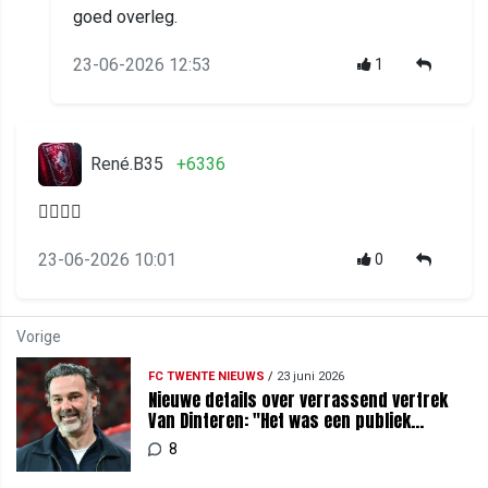
goed overleg.
23-06-2026 12:53
1
René.B35
+6336
👌🏻💪🏻
23-06-2026 10:01
0
Vorige
FC TWENTE NIEUWS
/
23 juni 2026
Nieuwe details over verrassend vertrek
Van Dinteren: "Het was een publiek
geheim"
8