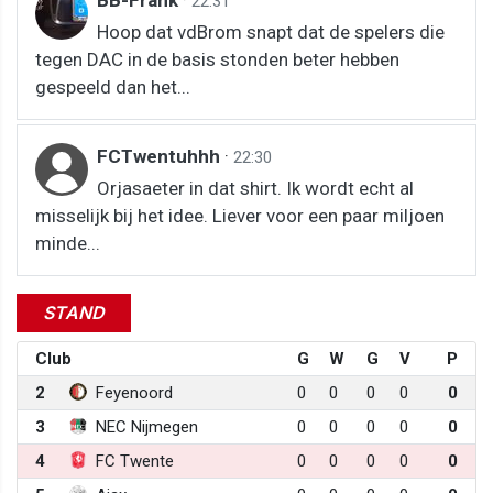
22:31
Hoop dat vdBrom snapt dat de spelers die
tegen DAC in de basis stonden beter hebben
gespeeld dan het...
FCTwentuhhh
·
22:30
Orjasaeter in dat shirt. Ik wordt echt al
misselijk bij het idee. Liever voor een paar miljoen
minde...
STAND
Club
G
W
G
V
P
2
Feyenoord
0
0
0
0
0
3
NEC Nijmegen
0
0
0
0
0
4
FC Twente
0
0
0
0
0