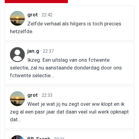
grot
·
22:42
Zelfde verhaal als hilgers is toch precies
hetzelfde.
jan.g
·
22:37
Ikzeg. Een uitslag van ons fctwente
selectie, zal nu aanstaande donderdag door ons
fctwente selectie...
grot
·
22:33
Weet je wat jij nu zegt over ww klopt en ik
zeg al een pasr jaar dat daan veel vuil werk opknapt
dat...
BB-Frank
·