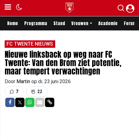
Home
Programma
Stand
Vrouwen
Academie
Forum
FC TWENTE NIEUWS
Nieuwe linksback op weg naar FC
Twente: Van den Brom ziet potentie,
maar tempert verwachtingen
Door
Martin
op
di. 23 juni 2026
7
22
Delen op Facebook
Delen op Twitter
Delen op Whatsapp
Delen via Mail
Delen via link