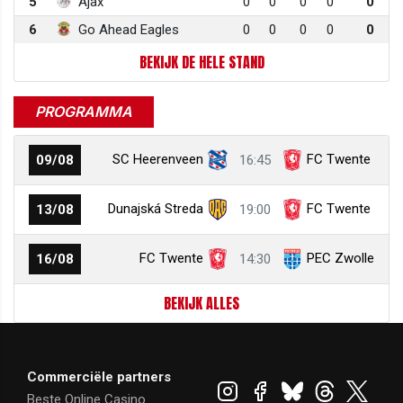
5
Ajax
0
0
0
0
0
6
Go Ahead Eagles
0
0
0
0
0
BEKIJK DE HELE STAND
PROGRAMMA
SC Heerenveen
FC Twente
09/08
16:45
Dunajská Streda
FC Twente
13/08
19:00
FC Twente
PEC Zwolle
16/08
14:30
BEKIJK ALLES
Commerciële partners
Beste Online Casino