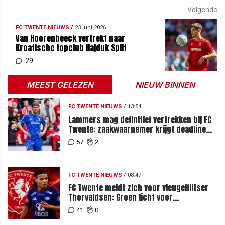
Volgende
FC TWENTE NIEUWS
/
23 juni 2026
Van Hoorenbeeck vertrekt naar
Kroatische topclub Hajduk Split
29
MEEST GELEZEN
NIEUW BINNEN
FC TWENTE NIEUWS
/
13:54
Lammers mag definitief vertrekken bij FC
Twente: zaakwaarnemer krijgt deadline
vanwege komst vervanger
57
2
FC TWENTE NIEUWS
/
08:47
FC Twente meldt zich voor vleugelflitser
Thorvaldsen: Groen licht voor
miljoenenbod
41
0