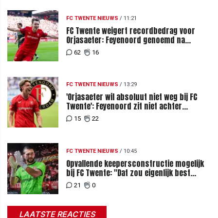
FC TWENTE NIEUWS
/
11:21
FC Twente weigert recordbedrag voor
Orjasaeter: Feyenoord genoemd na
megabod
62
16
FC TWENTE NIEUWS
/
13:29
'Orjasaeter wil absoluut niet weg bij FC
Twente': Feyenoord zit niet achter
recordbod
15
22
FC TWENTE NIEUWS
/
10:45
Opvallende keepersconstructie mogelijk
bij FC Twente: "Dat zou eigenlijk best
kunnen"
21
0
LAATSTE REACTIES