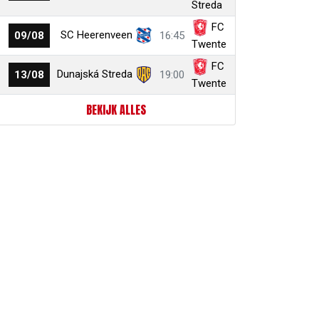
Streda
FC
SC Heerenveen
09/08
16:45
Twente
FC
Dunajská Streda
13/08
19:00
Twente
BEKIJK ALLES