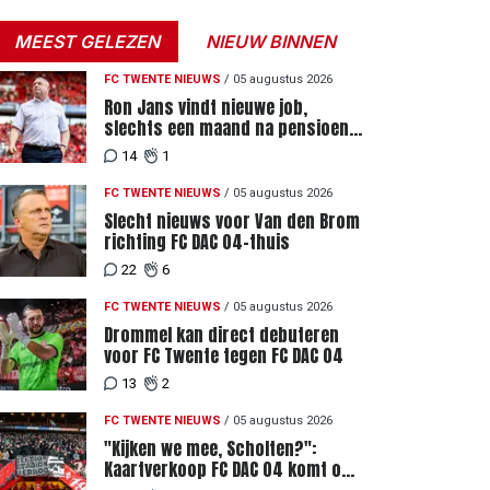
MEEST GELEZEN
NIEUW BINNEN
FC TWENTE NIEUWS
/
05 augustus 2026
Ron Jans vindt nieuwe job,
slechts een maand na pensioen
als hoofdtrainer
14
1
FC TWENTE NIEUWS
/
05 augustus 2026
Slecht nieuws voor Van den Brom
richting FC DAC 04-thuis
22
6
FC TWENTE NIEUWS
/
05 augustus 2026
Drommel kan direct debuteren
voor FC Twente tegen FC DAC 04
13
2
FC TWENTE NIEUWS
/
05 augustus 2026
"Kijken we mee, Scholten?":
Kaartverkoop FC DAC 04 komt op