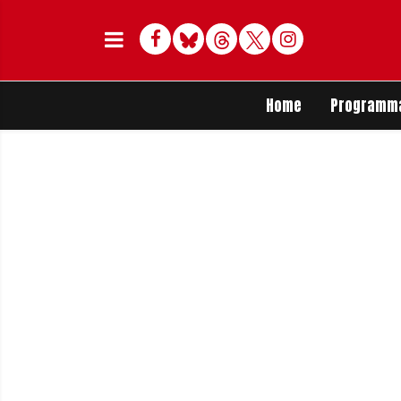
Facebook
Bluesky
Threads
Twitter
Delen op Whats
Home
Programm