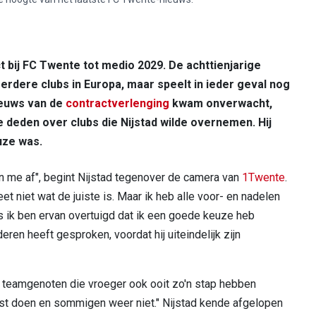
t bij FC Twente tot medio 2029. De achttienjarige
dere clubs in Europa, maar speelt in ieder geval nog
nieuws van de
contractverlenging
kwam onverwacht,
deden over clubs die Nijstad wilde overnemen. Hij
uze was.
t van me af", begint Nijstad tegenover de camera van
1Twente
.
et niet wat de juiste is. Maar ik heb alle voor- en nadelen
 ik ben ervan overtuigd dat ik een goede keuze heb
eren heeft gesproken, voordat hij uiteindelijk zijn
t teamgenoten die vroeger ook ooit zo'n stap hebben
t doen en sommigen weer niet." Nijstad kende afgelopen