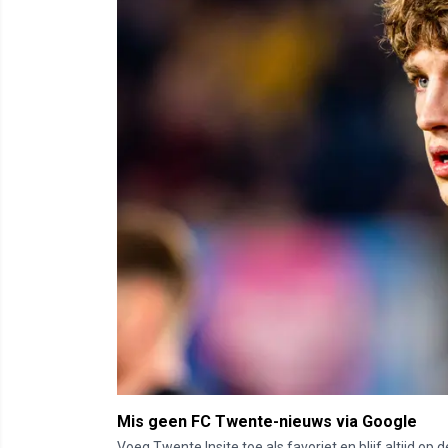
Mis geen FC Twente-nieuws via Google
Voeg Twente Insite toe als favoriet en blijf altijd o