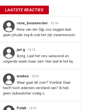
LAATSTE REACTIES
rene_boumeester
·
13:16
Rene van der Gijp zou zeggen laat
gaan joh,dat zeg ik ook het zijn zwamneuzen.
jan.g
·
13:12
Ikzeg. Laat het ons vanavond en
volgende week maar zien. Hier laat ik het bij.
wiebxx
·
13:01
Waar gaat dit over? Voetbal. Daar
heeft toch iedereen verstand van? Ik heb
geen clubwatcher nodig o...
Polak
·
13:01