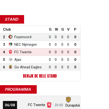
STAND
r
ail
link
Club
G
W
G
V
P
2
Feyenoord
0
0
0
0
0
3
NEC Nijmegen
0
0
0
0
0
4
FC Twente
0
0
0
0
0
5
Ajax
0
0
0
0
0
6
Go Ahead Eagles
0
0
0
0
0
BEKIJK DE HELE STAND
PROGRAMMA
FC Twente
06/08
20:00
Dunajská