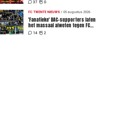
gang, supporters niet blij met
37
0
ticketprijzen
FC TWENTE NIEUWS
/
05 augustus 2026
'Fanatieke' DAC-supporters laten
het massaal afweten tegen FC
Twente
14
2