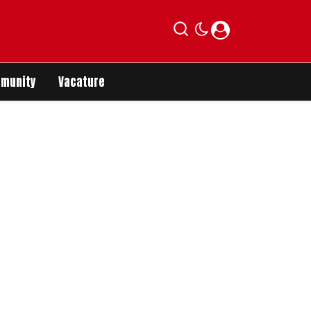
munity
Vacature