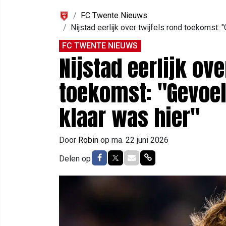
FC Twente Nieuws
Nijstad eerlijk over twijfels rond toekomst: "
FC TWENTE NIEUWS
Nijstad eerlijk ove
toekomst: "Gevoel 
klaar was hier"
Door
Robin
op
ma. 22 juni 2026
Delen op Facebook
Delen op Twitter
Delen via Mail
Delen via link
Delen op