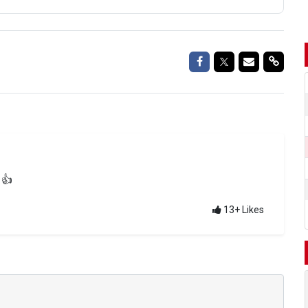
Delen op Facebook
Delen op Twitte
Delen via M
Delen 
 👍
13+
Likes