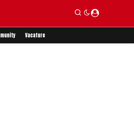
munity
Vacature