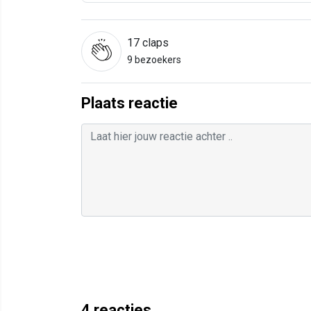
17
claps
9 bezoekers
Plaats reactie
4
reacties