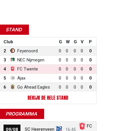
STAND
Club
G
W
G
V
P
2
Feyenoord
0
0
0
0
0
3
NEC Nijmegen
0
0
0
0
0
4
FC Twente
0
0
0
0
0
5
Ajax
0
0
0
0
0
6
Go Ahead Eagles
0
0
0
0
0
BEKIJK DE HELE STAND
PROGRAMMA
FC
SC Heerenveen
09/08
16:45