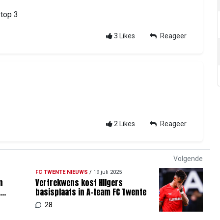
top 3
3
Likes
Reageer
2
Likes
Reageer
Volgende
FC TWENTE NIEUWS
/
19 juli 2025
n
Vertrekwens kost Hilgers
r
basisplaats in A-team FC Twente
28