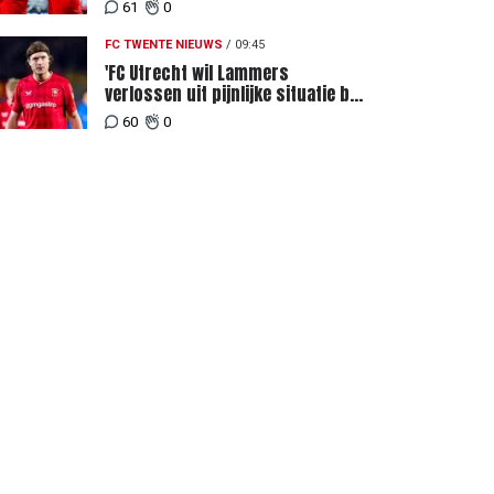
Weghorst na ruime zege op FC
61
0
DAC
FC TWENTE NIEUWS
/
09:45
'FC Utrecht wil Lammers
verlossen uit pijnlijke situatie bij
FC Twente'
60
0