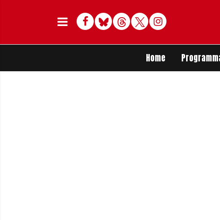
Facebook
Bluesky
Threads
Twitter
Delen op Whats
Home
Programm