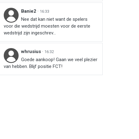
Banie2
·
16:33
Nee dat kan niet want de spelers
r
ail
link
voor die wedstrijd moesten voor de eerste
wedstrijd zijn ingeschrev...
whrusius
·
16:32
Goede aankoop! Gaan we veel plezier
van hebben. Blijf positie FCT!