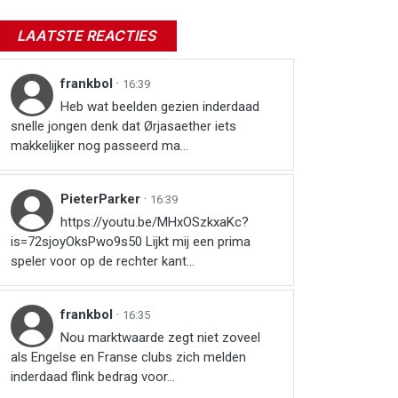
LAATSTE REACTIES
frankbol
·
16:39
Heb wat beelden gezien inderdaad
snelle jongen denk dat Ørjasaether iets
makkelijker nog passeerd ma...
PieterParker
·
16:39
https://youtu.be/MHxOSzkxaKc?
is=72sjoyOksPwo9s50 Lijkt mij een prima
speler voor op de rechter kant...
frankbol
·
16:35
Nou marktwaarde zegt niet zoveel
als Engelse en Franse clubs zich melden
inderdaad flink bedrag voor...