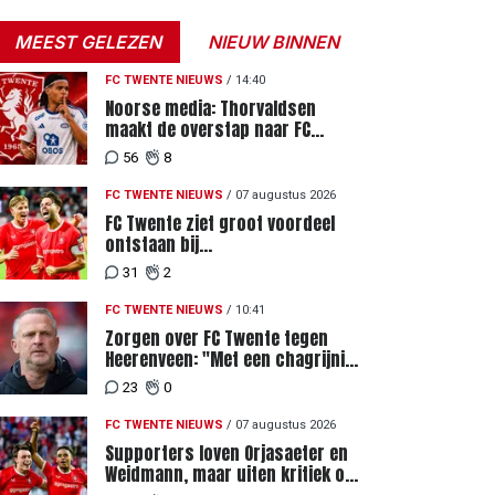
MEEST GELEZEN
NIEUW BINNEN
FC TWENTE NIEUWS
/
14:40
Noorse media: Thorvaldsen
maakt de overstap naar FC
Twente
56
8
FC TWENTE NIEUWS
/
07 augustus 2026
FC Twente ziet groot voordeel
ontstaan bij
Eredivisiewedstrijden tegen
31
2
Heerenveen en PEC Zwolle
FC TWENTE NIEUWS
/
10:41
Zorgen over FC Twente tegen
Heerenveen: "Met een chagrijnig
gevoel richting Slowakije"
23
0
FC TWENTE NIEUWS
/
07 augustus 2026
Supporters loven Orjasaeter en
Weidmann, maar uiten kritiek op