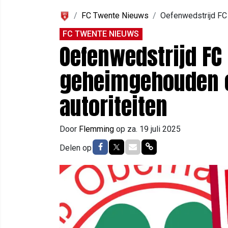
FC Twente Nieuws
Oefenwedstrijd FC 
FC TWENTE NIEUWS
Oefenwedstrijd FC
geheimgehouden o
autoriteiten
Door
Flemming
op
za. 19 juli 2025
Delen op Facebook
Delen op Twitter
Delen via Mail
Delen via link
Delen op