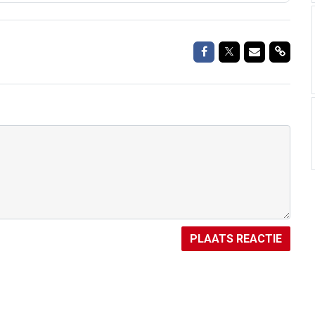
Delen op Facebook
Delen op Twitte
Delen via M
Delen 
PLAATS REACTIE