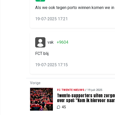
Als we ook tegen porto winnen komen we in 
19-07-2025 17:21
vak
+9604
FCT blij.
19-07-2025 17:15
Vorige
FC TWENTE NIEUWS
/
19 juli 2025
Twente-supporters uiten zorge
over spel: "Kom ik hiervoor naa
Gelsenkirchen?"
45