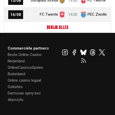
Dunajská Streda
FC Twente
13/08
19:00
FC Twente
PEC Zwolle
16/08
14:30
BEKIJK ALLES
Commerciële partners
Beste Online Casino
Nederland
OnlineCasinosSpelen
Buitenland
Online casino legaal
Goksites
Darmowe spiny bez
depozytu