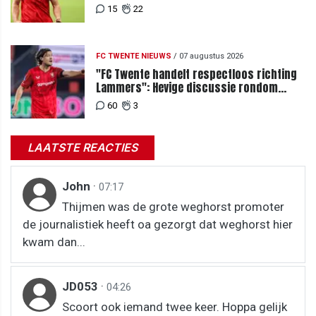
recordbod
15
22
FC TWENTE NIEUWS
/
07 augustus 2026
"FC Twente handelt respectloos richting
Lammers": Hevige discussie rondom
degradatie tot derde spits
60
3
LAATSTE REACTIES
John
·
07:17
Thijmen was de grote weghorst promoter
de journalistiek heeft oa gezorgt dat weghorst hier
kwam dan...
JD053
·
04:26
Scoort ook iemand twee keer. Hoppa gelijk