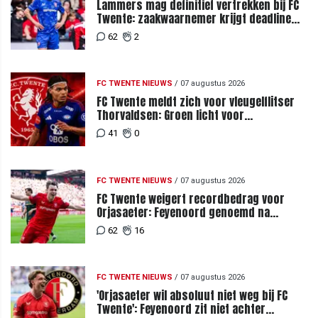
Lammers mag definitief vertrekken bij FC
Twente: zaakwaarnemer krijgt deadline
vanwege komst vervanger
62
2
FC TWENTE NIEUWS
/
07 augustus 2026
FC Twente meldt zich voor vleugelflitser
Thorvaldsen: Groen licht voor
miljoenenbod
41
0
FC TWENTE NIEUWS
/
07 augustus 2026
FC Twente weigert recordbedrag voor
Orjasaeter: Feyenoord genoemd na
megabod
62
16
FC TWENTE NIEUWS
/
07 augustus 2026
'Orjasaeter wil absoluut niet weg bij FC
Twente': Feyenoord zit niet achter