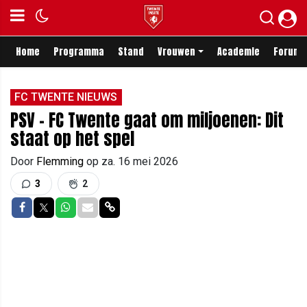
Home
Programma
Stand
Vrouwen
Academie
Forum
FC TWENTE NIEUWS
PSV - FC Twente gaat om miljoenen: Dit
staat op het spel
Door
Flemming
op
za. 16 mei 2026
3
2
Delen op Facebook
Delen op Twitter
Delen op Whatsapp
Delen via Mail
Delen via link