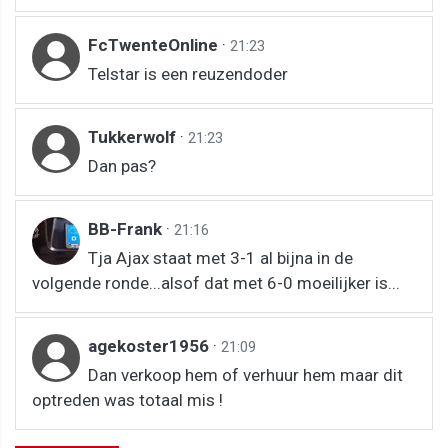
FcTwenteOnline
·
21:23
Telstar is een reuzendoder
Tukkerwolf
·
21:23
Dan pas?
BB-Frank
·
21:16
Tja Ajax staat met 3-1 al bijna in de
volgende ronde...alsof dat met 6-0 moeilijker is...
agekoster1956
·
21:09
Dan verkoop hem of verhuur hem maar dit
optreden was totaal mis !