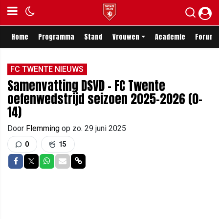
Home
Programma
Stand
Vrouwen
Academie
Forum
FC TWENTE NIEUWS
Samenvatting DSVD - FC Twente
oefenwedstrijd seizoen 2025-2026 (0-
14)
Door
Flemming
op
zo. 29 juni 2025
0
15
Delen op Facebook
Delen op Twitter
Delen op Whatsapp
Delen via Mail
Delen via link