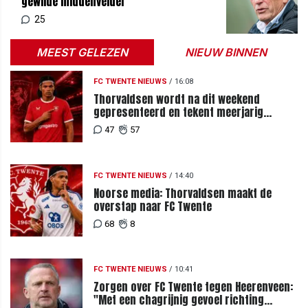
gewilde middenvelder'
25
MEEST GELEZEN
NIEUW BINNEN
FC TWENTE NIEUWS
/
16:08
Thorvaldsen wordt na dit weekend
gepresenteerd en tekent meerjarig
contract bij FC Twente
47
57
FC TWENTE NIEUWS
/
14:40
Noorse media: Thorvaldsen maakt de
overstap naar FC Twente
68
8
FC TWENTE NIEUWS
/
10:41
Zorgen over FC Twente tegen Heerenveen:
"Met een chagrijnig gevoel richting