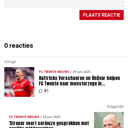
PLAATS REACTIE
0
reacties
Vorige
FC TWENTE NIEUWS
/
29 juni 2025
Hattricks Verschueren en Ünüvar helpen
FC Twente naar monsterzege in
Deurningen
81
Volgende
FC TWENTE NIEUWS
/
29 juni 2025
'Streuer voert serieuze gesprekken met