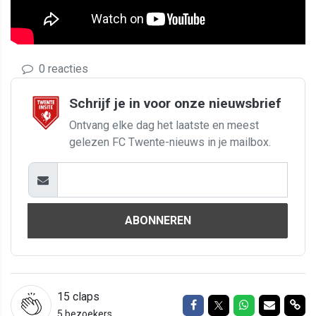
0 reacties
Schrijf je in voor onze nieuwsbrief
Ontvang elke dag het laatste en meest
gelezen FC Twente-nieuws in je mailbox.
ABONNEREN
15
claps
Delen op Facebook
Delen op Twitter
Delen op Wh
Delen vi
Del
5 bezoekers