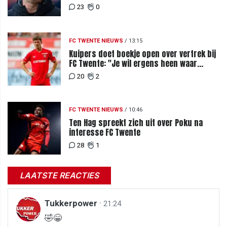
Slowakije"
23
0
FC TWENTE NIEUWS
/
13:15
Kuipers doet boekje open over vertrek bij
FC Twente: "Je wil ergens heen waar
mensen je waarderen"
20
2
FC TWENTE NIEUWS
/
10:46
Ten Hag spreekt zich uit over Poku na
interesse FC Twente
28
1
LAATSTE REACTIES
Tukkerpower
·
21:24
🤣😁