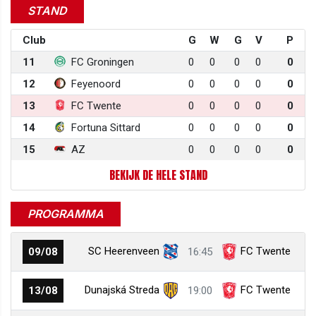
STAND
Club
G
W
G
V
P
11
FC Groningen
0
0
0
0
0
12
Feyenoord
0
0
0
0
0
13
FC Twente
0
0
0
0
0
14
Fortuna Sittard
0
0
0
0
0
15
AZ
0
0
0
0
0
BEKIJK DE HELE STAND
PROGRAMMA
SC Heerenveen
FC Twente
09/08
16:45
Dunajská Streda
FC Twente
13/08
19:00