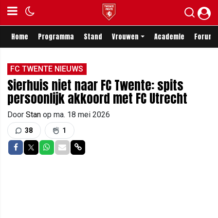
Home
Programma
Stand
Vrouwen
Academie
Forum
FC TWENTE NIEUWS
Sierhuis niet naar FC Twente: spits
persoonlijk akkoord met FC Utrecht
Door
Stan
op
ma. 18 mei 2026
38
1
Delen op Facebook
Delen op Twitter
Delen op Whatsapp
Delen via Mail
Delen via link