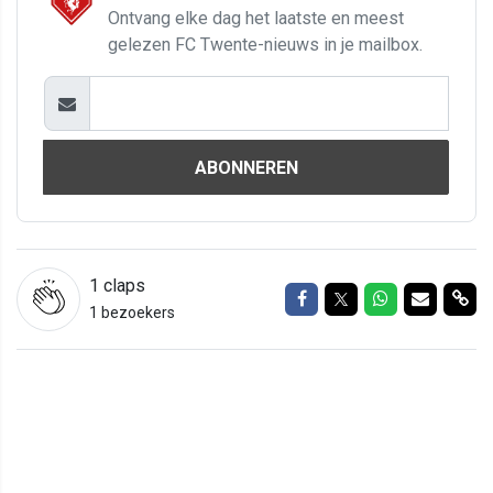
Ontvang elke dag het laatste en meest
gelezen FC Twente-nieuws in je mailbox.
ABONNEREN
1
claps
Delen op Facebook
Delen op Twitter
Delen op Wh
Delen vi
Del
1 bezoekers