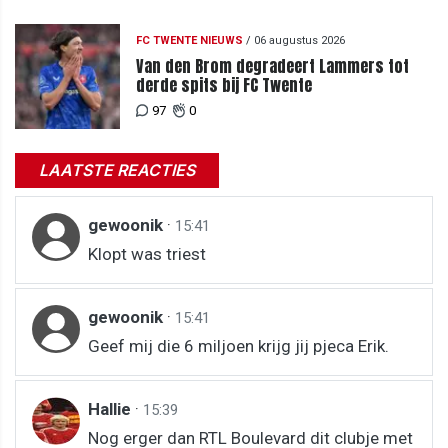
FC TWENTE NIEUWS
/
06 augustus 2026
Van den Brom degradeert Lammers tot
derde spits bij FC Twente
97
0
LAATSTE REACTIES
gewoonik
·
15:41
Klopt was triest
gewoonik
·
15:41
Geef mij die 6 miljoen krijg jij pjeca Erik.
Hallie
·
15:39
Nog erger dan RTL Boulevard dit clubje met