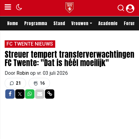
Home
Programma
Stand
Vrouwen
Academie
Forum
FC TWENTE NIEUWS
Streuer tempert transferverwachtingen
FC Twente: "Dat is héél moeilijk"
Door
Robin
op
vr. 03 juli 2026
21
16
Delen op Facebook
Delen op Twitter
Delen op Whatsapp
Delen via Mail
Delen via link