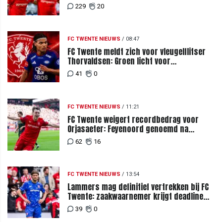
229
20
FC TWENTE NIEUWS
/
08:47
FC Twente meldt zich voor vleugelflitser
Thorvaldsen: Groen licht voor
miljoenenbod
41
0
FC TWENTE NIEUWS
/
11:21
FC Twente weigert recordbedrag voor
Orjasaeter: Feyenoord genoemd na
megabod
62
16
FC TWENTE NIEUWS
/
13:54
Lammers mag definitief vertrekken bij FC
Twente: zaakwaarnemer krijgt deadline
vanwege komst vervanger
39
0