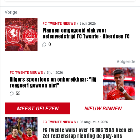
Vorige
FC TWENTE NIEUWS
/
3 juli 2026
Plannen omgegooid vlak voor
oefenwedstrijd FC Twente - Aberdeen FC
0
Volgende
FC TWENTE NIEUWS
/
3 juli 2026
Hilgers spoorloos en onbereikbaar: "Hij
reageert gewoon niet"
55
MEEST GELEZEN
NIEUW BINNEN
FC TWENTE NIEUWS
/
06 augustus 2026
FC Twente walst over FC DAC 1904 heen en
zet reuzenstap richting de play-offs