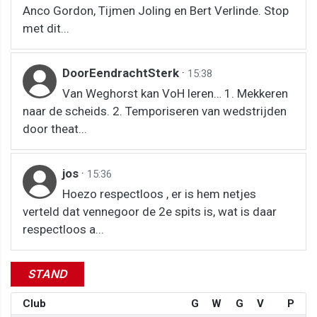
Anco Gordon, Tijmen Joling en Bert Verlinde. Stop
met dit...
DoorEendrachtSterk
·
15:38
Van Weghorst kan VoH leren… 1. Mekkeren
naar de scheids. 2. Temporiseren van wedstrijden
door theat...
jos
·
15:36
Hoezo respectloos , er is hem netjes
verteld dat vennegoor de 2e spits is, wat is daar
respectloos a...
STAND
Club
G
W
G
V
P