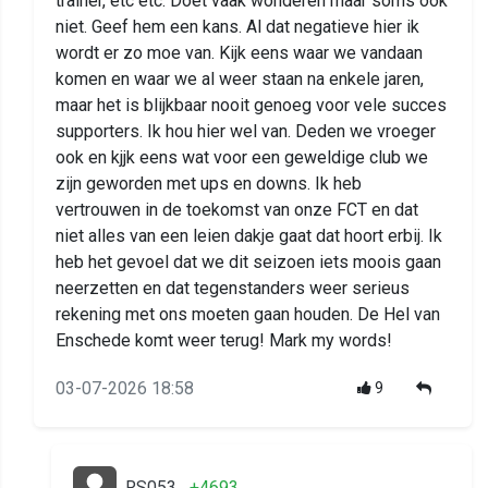
trainer, etc etc. Doet vaak wonderen maar soms ook
niet. Geef hem een kans. Al dat negatieve hier ik
wordt er zo moe van. Kijk eens waar we vandaan
komen en waar we al weer staan na enkele jaren,
maar het is blijkbaar nooit genoeg voor vele succes
supporters. Ik hou hier wel van. Deden we vroeger
ook en kjjk eens wat voor een geweldige club we
zijn geworden met ups en downs. Ik heb
vertrouwen in de toekomst van onze FCT en dat
niet alles van een leien dakje gaat dat hoort erbij. Ik
heb het gevoel dat we dit seizoen iets moois gaan
neerzetten en dat tegenstanders weer serieus
rekening met ons moeten gaan houden. De Hel van
Enschede komt weer terug! Mark my words!
03-07-2026 18:58
9
RS053
+4693