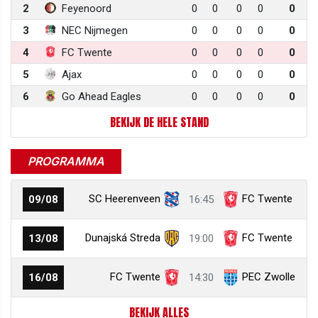
2
Feyenoord
0
0
0
0
0
3
NEC Nijmegen
0
0
0
0
0
4
FC Twente
0
0
0
0
0
5
Ajax
0
0
0
0
0
6
Go Ahead Eagles
0
0
0
0
0
BEKIJK DE HELE STAND
PROGRAMMA
SC Heerenveen
FC Twente
09/08
16:45
Dunajská Streda
FC Twente
13/08
19:00
FC Twente
PEC Zwolle
16/08
14:30
BEKIJK ALLES