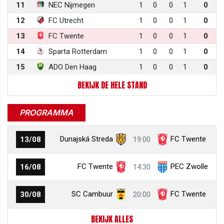
11
NEC Nijmegen
1
0
0
1
0
12
FC Utrecht
1
0
0
1
0
13
FC Twente
1
0
0
1
0
14
Sparta Rotterdam
1
0
0
1
0
15
ADO Den Haag
1
0
0
1
0
BEKIJK DE HELE STAND
PROGRAMMA
Dunajská Streda
FC Twente
13/08
19:00
FC Twente
PEC Zwolle
16/08
14:30
SC Cambuur
FC Twente
30/08
20:00
BEKIJK ALLES