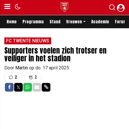
Home
Programma
Stand
Vrouwen
Academie
Forum
FC TWENTE NIEUWS
Supporters voelen zich trotser en
veiliger in het stadion
Door
Martin
op
do. 17 april 2025
2
2
Delen op Facebook
Delen op Twitter
Delen op Whatsapp
Delen via Mail
Delen via link