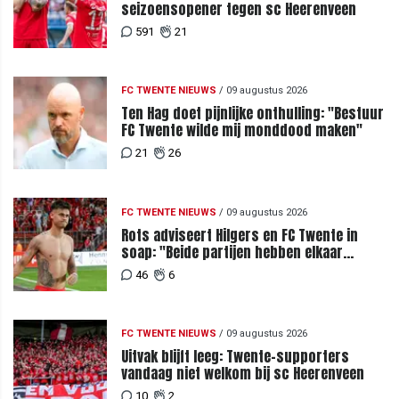
seizoensopener tegen sc Heerenveen
591
21
FC TWENTE NIEUWS
/
09 augustus 2026
Ten Hag doet pijnlijke onthulling: "Bestuur
FC Twente wilde mij monddood maken"
21
26
FC TWENTE NIEUWS
/
09 augustus 2026
Rots adviseert Hilgers en FC Twente in
soap: "Beide partijen hebben elkaar
teleurgesteld"
46
6
FC TWENTE NIEUWS
/
09 augustus 2026
Uitvak blijft leeg: Twente-supporters
vandaag niet welkom bij sc Heerenveen
10
2