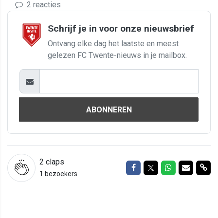
2 reacties
Schrijf je in voor onze nieuwsbrief
Ontvang elke dag het laatste en meest
gelezen FC Twente-nieuws in je mailbox.
ABONNEREN
2
claps
Delen op Facebook
Delen op Twitter
Delen op Wh
Delen vi
Del
1 bezoekers