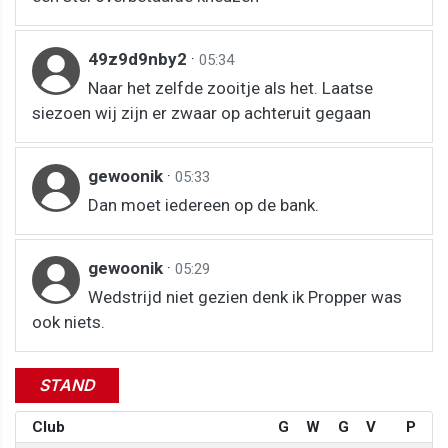
49z9d9nby2
·
05:34
Naar het zelfde zooitje als het. Laatse
siezoen wij zijn er zwaar op achteruit gegaan
gewoonik
·
05:33
Dan moet iedereen op de bank.
gewoonik
·
05:29
Wedstrijd niet gezien denk ik Propper was
ook niets.
STAND
Club
G
W
G
V
P