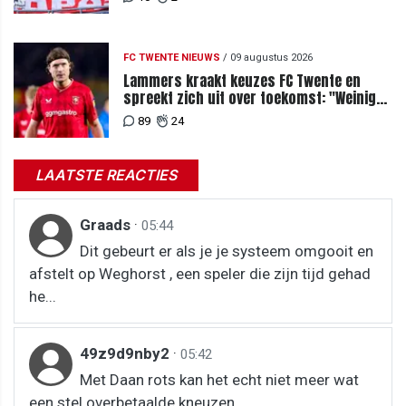
FC TWENTE NIEUWS
/
09 augustus 2026
Lammers kraakt keuzes FC Twente en
spreekt zich uit over toekomst: "Weinig
van te begrijpen"
89
24
LAATSTE REACTIES
Graads
·
05:44
Dit gebeurt er als je je systeem omgooit en
afstelt op Weghorst , een speler die zijn tijd gehad
he...
49z9d9nby2
·
05:42
Met Daan rots kan het echt niet meer wat
een stel overbetaalde kneuzen