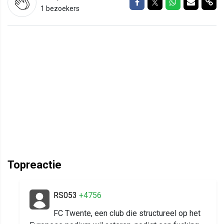
Delen op Facebook
Delen op Twitter
Delen op Wh
Delen vi
Del
1 bezoekers
Topreactie
RS053
+4756
FC Twente, een club die structureel op het