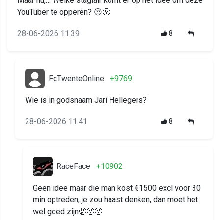
Maar nu,… Welke stagiair komt er op het idee om deze
YouTuber te opperen? 😒🤬
28-06-2026 11:39
8
FcTwenteOnline
+9769
Wie is in godsnaam Jari Hellegers?
28-06-2026 11:41
8
RaceFace
+10902
Geen idee maar die man kost €1500 excl voor 30
min optreden, je zou haast denken, dan moet het
wel goed zijn🤬🤬🤬