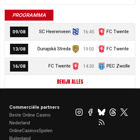
PROGRAMMA
SC Heerenveen
FC Twente
09/08
16:45
Dunajská Streda
FC Twente
13/08
19:00
FC Twente
PEC Zwolle
16/08
14:30
BEKIJK ALLES
Commerciële partners
Beste Online Casino
Nederland
OnlineCasinosSpelen
Buitenland