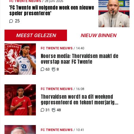
FC TWENTE NIEUWS
/
28 juni 2026
'FC Twente wil volgende week een nieuwe
speler presenteren'
25
MEEST GELEZEN
NIEUW BINNEN
FC TWENTE NIEUWS
/
14:40
Noorse media: Thorvaldsen maakt de
overstap naar FC Twente
63
8
FC TWENTE NIEUWS
/
16:08
Thorvaldsen wordt na dit weekend
gepresenteerd en tekent meerjarig
contract bij FC Twente
31
48
FC TWENTE NIEUWS
/
10:41