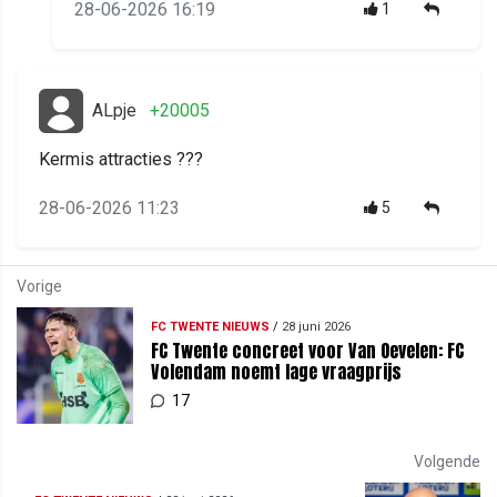
28-06-2026 16:19
1
ALpje
+20005
Kermis attracties ???
28-06-2026 11:23
5
Vorige
FC TWENTE NIEUWS
/
28 juni 2026
FC Twente concreet voor Van Oevelen: FC
Volendam noemt lage vraagprijs
17
Volgende