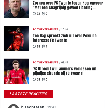
Zorgen over FC Twente tegen Heerenveen:
"Met een chagrijnig gevoel richting
Slowakije"
23
0
FC TWENTE NIEUWS
/
10:46
Ten Hag spreekt zich uit over Poku na
interesse FC Twente
28
1
FC TWENTE NIEUWS
/
09:45
'FC Utrecht wil Lammers verlossen uit
pijnlijke situatie bij FC Twente'
68
0
LAATSTE REACTIES
h.rechteren
·
19:43