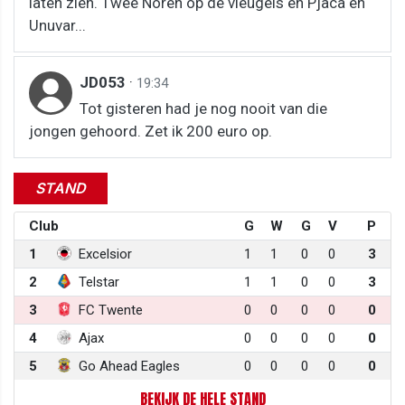
laten zien. Twee Noren op de vleugels en Pjaca en
Unuvar...
JD053
·
19:34
Tot gisteren had je nog nooit van die
jongen gehoord. Zet ik 200 euro op.
STAND
Club
G
W
G
V
P
1
Excelsior
1
1
0
0
3
2
Telstar
1
1
0
0
3
3
FC Twente
0
0
0
0
0
4
Ajax
0
0
0
0
0
5
Go Ahead Eagles
0
0
0
0
0
BEKIJK DE HELE STAND