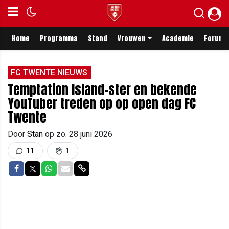
Home
Programma
Stand
Vrouwen
Academie
Forum
FC TWENTE NIEUWS
Temptation Island-ster en bekende
YouTuber treden op op open dag FC
Twente
Door
Stan
op
zo. 28 juni 2026
11
1
Delen op Facebook
Delen op Twitter
Delen op Whatsapp
Delen via Mail
Delen via link