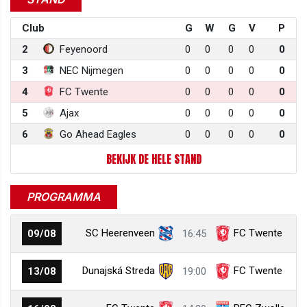
Club
G
W
G
V
P
2
Feyenoord
0
0
0
0
0
3
NEC Nijmegen
0
0
0
0
0
4
FC Twente
0
0
0
0
0
5
Ajax
0
0
0
0
0
6
Go Ahead Eagles
0
0
0
0
0
BEKIJK DE HELE STAND
PROGRAMMA
SC Heerenveen
FC Twente
09/08
16:45
Dunajská Streda
FC Twente
13/08
19:00