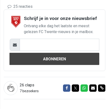
25 reacties
Schrijf je in voor onze nieuwsbrief
Ontvang elke dag het laatste en meest
gelezen FC Twente-nieuws in je mailbox.
ABONNEREN
26
claps
Delen op Facebook
Delen op Twitter
Delen op Wh
Delen vi
Del
7 bezoekers