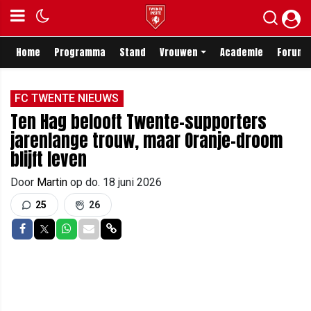
Home
Programma
Stand
Vrouwen
Academie
Forum
FC TWENTE NIEUWS
Ten Hag belooft Twente-supporters
jarenlange trouw, maar Oranje-droom
blijft leven
Door
Martin
op
do. 18 juni 2026
25
26
Delen op Facebook
Delen op Twitter
Delen op Whatsapp
Delen via Mail
Delen via link