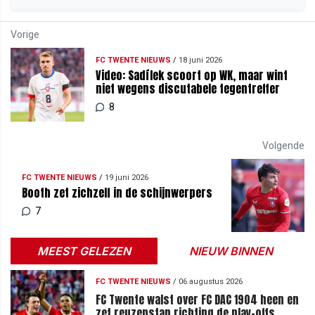
Vorige
FC TWENTE NIEUWS
/
18 juni 2026
Video: Sadílek scoort op WK, maar wint
niet wegens discutabele tegentreffer
8
Volgende
FC TWENTE NIEUWS
/
19 juni 2026
Booth zet zichzelf in de schijnwerpers
7
MEEST GELEZEN
NIEUW BINNEN
FC TWENTE NIEUWS
/
06 augustus 2026
FC Twente walst over FC DAC 1904 heen en
zet reuzenstap richting de play-offs