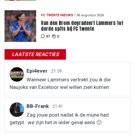
FC TWENTE NIEUWS
/
06 augustus 2026
Van den Brom degradeert Lammers tot
derde spits bij FC Twente
97
0
LAATSTE REACTIES
Epi4ever
·
21:59
Wanneer Lammers vertrekt zou ik die
Naujoks van Excelsior wel willen zien komen
BB-Frank
·
21:41
Zag jouw post nadat ik de mijne had
getypt...we zijn het in ieder geval eens 🙂