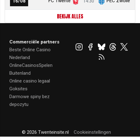
FC Twente
PEC Zwolle
16/08
14:30
BEKIJK ALLES
Commerciële partners
Beste Online Casino
Nederland
OnlineCasinosSpelen
Buitenland
Online casino legaal
Goksites
Darmowe spiny bez
depozytu
© 2026 Twenteinsite.nl
Cookieinstellingen
Powered by Newsifier