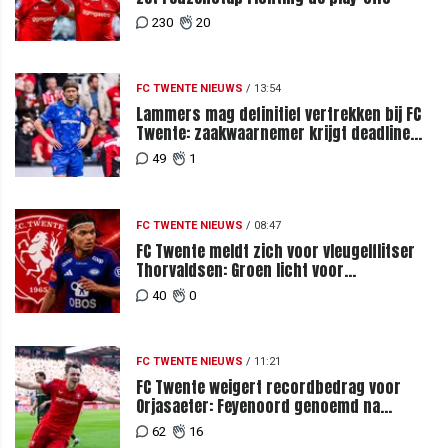
230
20
FC TWENTE NIEUWS
/
13:54
Lammers mag definitief vertrekken bij FC
Twente: zaakwaarnemer krijgt deadline
vanwege komst vervanger
49
1
FC TWENTE NIEUWS
/
08:47
FC Twente meldt zich voor vleugelflitser
Thorvaldsen: Groen licht voor
miljoenenbod
40
0
FC TWENTE NIEUWS
/
11:21
FC Twente weigert recordbedrag voor
Orjasaeter: Feyenoord genoemd na
megabod
62
16