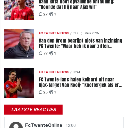
Daan Rots doet opvallende onthulling:
"Hoorde dat hij naar Ajax wil"
27
1
FC TWENTE NIEUWS
/
09 augustus 2026
Van den Brom begrijpt niets van inzinking
FC Twente: "Waar heb ik naar zitten
kijken?"
77
1
FC TWENTE NIEUWS
/
08:41
FC Twente-fans halen keihard uit naar
Ajax-target Van Rooij: "Knettergek als er
nog interesse is"
25
1
LAATSTE REACTIES
FcTwenteOnline
·
12:00