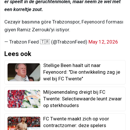
er speelt in de geruchtenmolen, maar neem ze wel met
een korreltje zout.
Cezayir basınına göre Trabzonspor, Feyenoord forması
giyen Ramiz Zerrouki'yi istiyor.
— Trabzon Feed 🇹🇷 (@TrabzonFeed)
May 12, 2026
Lees ook
Stellige Been haalt uit naar
Feyenoord: "Die ontwikkeling zag je
wel bij FC Twente"
Miljoenendaling dreigt bij FC
Twente: Selectiewaarde leunt zwaar
op sterkhouders
FC Twente maakt zich op voor
contractzomer: deze spelers