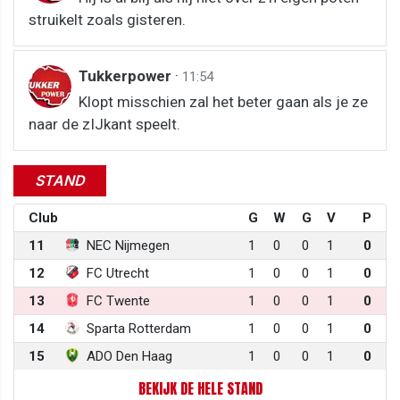
struikelt zoals gisteren.
Tukkerpower
·
11:54
Klopt misschien zal het beter gaan als je ze
naar de zIJkant speelt.
STAND
Club
G
W
G
V
P
11
NEC Nijmegen
1
0
0
1
0
12
FC Utrecht
1
0
0
1
0
13
FC Twente
1
0
0
1
0
14
Sparta Rotterdam
1
0
0
1
0
15
ADO Den Haag
1
0
0
1
0
BEKIJK DE HELE STAND