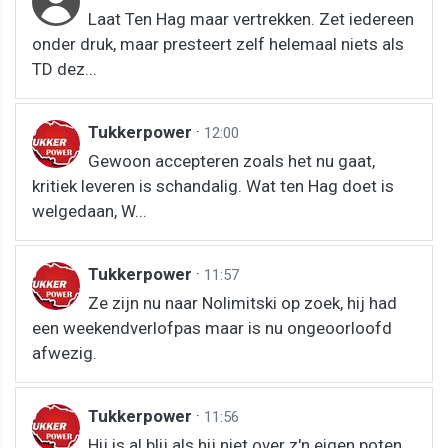
Laat Ten Hag maar vertrekken. Zet iedereen
onder druk, maar presteert zelf helemaal niets als
TD dez...
Tukkerpower
·
12:00
Gewoon accepteren zoals het nu gaat,
kritiek leveren is schandalig. Wat ten Hag doet is
welgedaan, W...
Tukkerpower
·
11:57
Ze zijn nu naar Nolimitski op zoek, hij had
een weekendverlofpas maar is nu ongeoorloofd
afwezig.
Tukkerpower
·
11:56
Hij is al blij als hij niet over z'n eigen poten