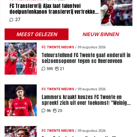
FC Transfervrij: Ajax laat talentvol
doelpuntenkanon transfervrij vertrekken:
moet Ten Hag toeslaan?
27
MEEST GELEZEN
NIEUW BINNEN
FC TWENTE NIEUWS
/
09 augustus 2026
Teleurstellend FC Twente gaat onderuit in
seizoensopener tegen sc Heerenveen
595
21
FC TWENTE NIEUWS
/
09 augustus 2026
Lammers kraakt keuzes FC Twente en
spreekt zich uit over toekomst: "Weinig
van te begrijpen"
96
25
FC TWENTE NIEUWS
/
09 augustus 2026