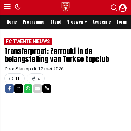
Home
Programma
Stand
Vrouwen
Academie
Forum
FC TWENTE NIEUWS
Transferproat: Zerrouki in de
belangstelling van Turkse topclub
Door
Stan
op
di. 12 mei 2026
11
2
Delen op Facebook
Delen op Twitter
Delen op Whatsapp
Delen via Mail
Delen via link