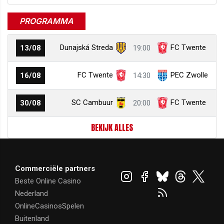
PROGRAMMA
Dunajská Streda
FC Twente
13/08
19:00
FC Twente
PEC Zwolle
16/08
14:30
SC Cambuur
FC Twente
30/08
20:00
BEKIJK ALLES
Commerciële partners
Beste Online Casino
Nederland
OnlineCasinosSpelen
Buitenland