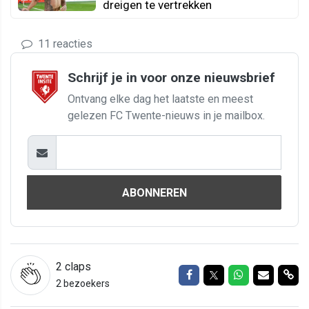
dreigen te vertrekken
11 reacties
Schrijf je in voor onze nieuwsbrief
Ontvang elke dag het laatste en meest
gelezen FC Twente-nieuws in je mailbox.
ABONNEREN
2
claps
Delen op Facebook
Delen op Twitter
Delen op Wh
Delen vi
Del
2 bezoekers