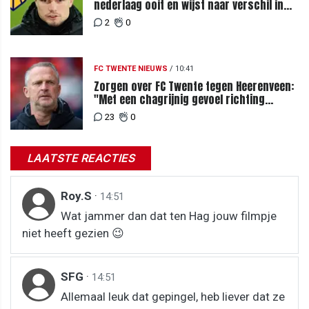
nederlaag ooit en wijst naar verschil in
selectiewaarden
2
0
FC TWENTE NIEUWS
/
10:41
Zorgen over FC Twente tegen Heerenveen:
"Met een chagrijnig gevoel richting
Slowakije"
23
0
LAATSTE REACTIES
Roy.S
·
14:51
Wat jammer dan dat ten Hag jouw filmpje
niet heeft gezien 😉
SFG
·
14:51
Allemaal leuk dat gepingel, heb liever dat ze