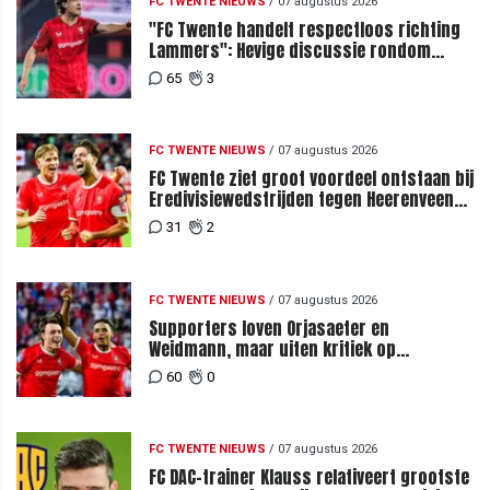
FC TWENTE NIEUWS
/
07 augustus 2026
"FC Twente handelt respectloos richting
Lammers": Hevige discussie rondom
degradatie tot derde spits
65
3
FC TWENTE NIEUWS
/
07 augustus 2026
FC Twente ziet groot voordeel ontstaan bij
Eredivisiewedstrijden tegen Heerenveen
en PEC Zwolle
31
2
FC TWENTE NIEUWS
/
07 augustus 2026
Supporters loven Orjasaeter en
Weidmann, maar uiten kritiek op
Weghorst na ruime zege op FC DAC
60
0
FC TWENTE NIEUWS
/
07 augustus 2026
FC DAC-trainer Klauss relativeert grootste