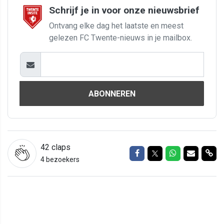
Schrijf je in voor onze nieuwsbrief
Ontvang elke dag het laatste en meest
gelezen FC Twente-nieuws in je mailbox.
ABONNEREN
42
claps
Delen op Facebook
Delen op Twitter
Delen op Wh
Delen vi
Del
4 bezoekers