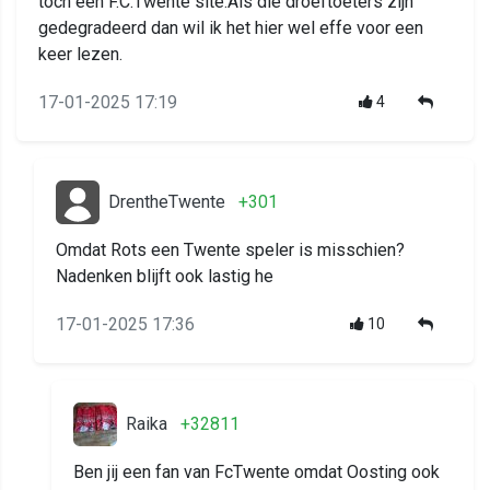
toch een F.C.Twente site.Als die droeftoeters zijn
gedegradeerd dan wil ik het hier wel effe voor een
keer lezen.
17-01-2025 17:19
4
DrentheTwente
+301
Omdat Rots een Twente speler is misschien?
Nadenken blijft ook lastig he
17-01-2025 17:36
10
Raika
+32811
Ben jij een fan van FcTwente omdat Oosting ook