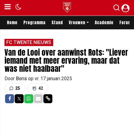
Home
Programma
Stand
Vrouwen
Academie
Forum
FC TWENTE NIEUWS
Van de Looi over aanwinst Rots: "Liever
iemand met meer ervaring, maar dat
was niet haalbaar"
Door
Boris
op
vr. 17 januari 2025
25
42
Delen op Facebook
Delen op Twitter
Delen op Whatsapp
Delen via Mail
Delen via link