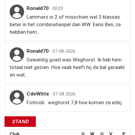
Ronald70
·
00:03
Lammers is 2 of misschien wel 3 klasses
beter in het combinatiespel dan WW. Eens Ben, ze
hebben hem...
Ronald70
·
07-08-2026
Geweldig goed was Weghorst. Ik heb hem
totaal niet gezien. Hoe vaak heeft hij de bal geraakt
en wat...
CdeWitte
·
07-08-2026
Fotmob : weghorst 7,8 hoe komen ze erbij
STAND
Club
G
W
G
V
P