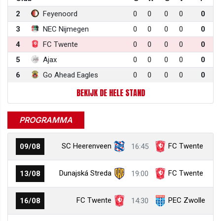
2
Feyenoord
0
0
0
0
0
3
NEC Nijmegen
0
0
0
0
0
4
FC Twente
0
0
0
0
0
5
Ajax
0
0
0
0
0
6
Go Ahead Eagles
0
0
0
0
0
BEKIJK DE HELE STAND
PROGRAMMA
SC Heerenveen
FC Twente
09/08
16:45
Dunajská Streda
FC Twente
13/08
19:00
FC Twente
PEC Zwolle
16/08
14:30