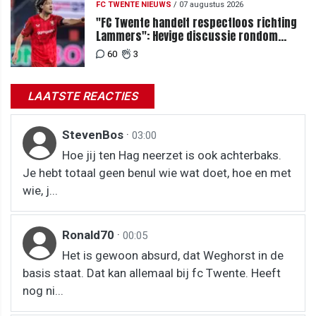
FC TWENTE NIEUWS
/
07 augustus 2026
"FC Twente handelt respectloos richting
Lammers": Hevige discussie rondom
degradatie tot derde spits
60
3
LAATSTE REACTIES
StevenBos
·
03:00
Hoe jij ten Hag neerzet is ook achterbaks.
Je hebt totaal geen benul wie wat doet, hoe en met
wie, j...
Ronald70
·
00:05
Het is gewoon absurd, dat Weghorst in de
basis staat. Dat kan allemaal bij fc Twente. Heeft
nog ni...