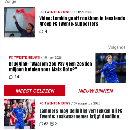
Vorige
FC TWENTE NIEUWS
/
18 mei 2026
Video: Lemkin gooit rookbom in feestende
groep FC Twente-supporters
4
Volgende
FC TWENTE NIEUWS
/
18 mei 2026
Bruggink: "Waarom zou PSV geen zestien
miljoen betalen voor Mats Rots?"
14
MEEST GELEZEN
NIEUW BINNEN
FC TWENTE NIEUWS
/
07 augustus 2026
Lammers mag definitief vertrekken bij FC
Twente: zaakwaarnemer krijgt deadline
vanwege komst vervanger
62
2