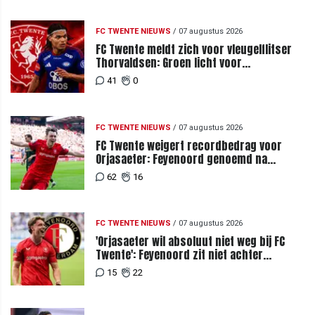
FC TWENTE NIEUWS
/
07 augustus 2026
FC Twente meldt zich voor vleugelflitser
Thorvaldsen: Groen licht voor
miljoenenbod
41
0
FC TWENTE NIEUWS
/
07 augustus 2026
FC Twente weigert recordbedrag voor
Orjasaeter: Feyenoord genoemd na
megabod
62
16
FC TWENTE NIEUWS
/
07 augustus 2026
'Orjasaeter wil absoluut niet weg bij FC
Twente': Feyenoord zit niet achter
recordbod
15
22