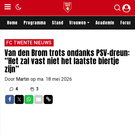
Home
Programma
Stand
Vrouwen
Academie
Forum
FC TWENTE NIEUWS
Van den Brom trots ondanks PSV-dreun:
“Het zal vast niet het laatste biertje
zijn”
Door
Martin
op
ma. 18 mei 2026
4
3
Delen op Facebook
Delen op Twitter
Delen op Whatsapp
Delen via Mail
Delen via link