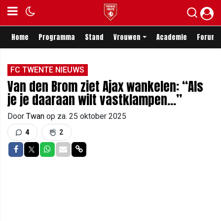
Home
Programma
Stand
Vrouwen
Academie
Forum
FC TWENTE NIEUWS
Van den Brom ziet Ajax wankelen: “Als
je je daaraan wilt vastklampen...”
Door
Twan
op
za. 25 oktober 2025
4
2
Delen op Facebook
Delen op Twitter
Delen op Whatsapp
Delen via Mail
Delen via link