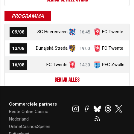
PROGRAMMA
SC Heerenveen
FC Twente
09/08
16:45
Dunajská Streda
FC Twente
13/08
19:00
FC Twente
PEC Zwolle
16/08
14:30
BEKIJK ALLES
Commerciële partners
Beste Online Casino
Nederland
OnlineCasinosSpelen
Buitenland