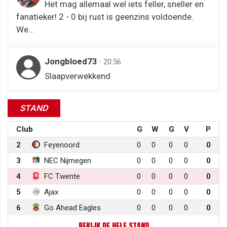
Het mag allemaal wel iets feller, sneller en
fanatieker! 2 - 0 bij rust is geenzins voldoende.
We...
Jongbloed73
·
20:56
Slaapverwekkend
STAND
Club
G
W
G
V
P
2
Feyenoord
0
0
0
0
0
3
NEC Nijmegen
0
0
0
0
0
4
FC Twente
0
0
0
0
0
5
Ajax
0
0
0
0
0
6
Go Ahead Eagles
0
0
0
0
0
BEKIJK DE HELE STAND