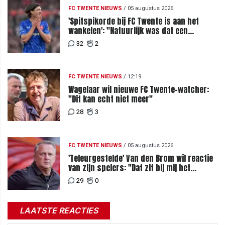
FC TWENTE NIEUWS
/
05 augustus 2026
'Spitspikorde bij FC Twente is aan het
wankelen': "Natuurlijk was dat een
signaal"
32
2
FC TWENTE NIEUWS
/
12:19
Wagelaar wil nieuwe FC Twente-watcher:
"Dit kan echt niet meer"
28
3
FC TWENTE NIEUWS
/
05 augustus 2026
'Teleurgestelde' Van den Brom wil reactie
van zijn spelers: "Dat zit bij mij het
meeste diep"
29
0
LAATSTE REACTIES