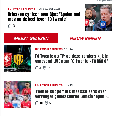
FC TWENTE NIEUWS
/
25 oktober 2025
Driessen cynisch over Ajax: "Spelen met
mes op de keel tegen FC Twente"
3
MEEST GELEZEN
NIEUW BINNEN
FC TWENTE NIEUWS
/
11:16
FC Twente op TV: op deze zenders kijk je
vanavond LIVE naar FC Twente - FC DAC 04
3
14
FC TWENTE NIEUWS
/
10:16
Twente-supporters massaal eens over
vervanger geblesseerde Lemkin tegen FC
DAC 04
10
6