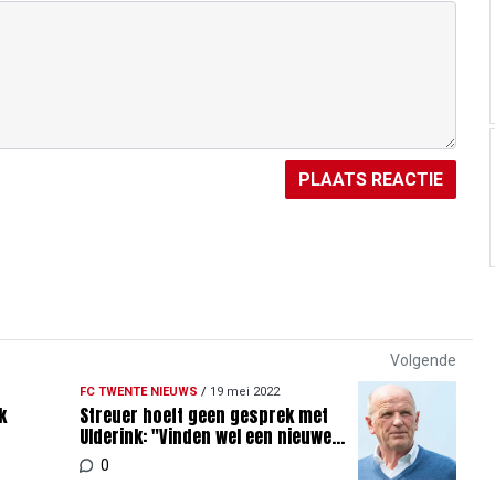
PLAATS REACTIE
Volgende
FC TWENTE NIEUWS
/
19 mei 2022
k
Streuer hoeft geen gesprek met
Ulderink: "Vinden wel een nieuwe
trainer"
0