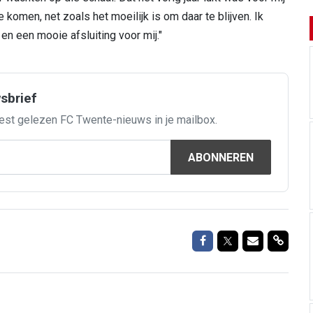
 komen, net zoals het moeilijk is om daar te blijven. Ik
n een mooie afsluiting voor mij."
wsbrief
est gelezen FC Twente-nieuws in je mailbox.
ABONNEREN
Delen op Facebook
Delen op Twitte
Delen via M
Delen 