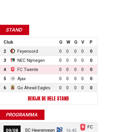
STAND
Club
G
W
G
V
P
2
Feyenoord
0
0
0
0
0
3
NEC Nijmegen
0
0
0
0
0
4
FC Twente
0
0
0
0
0
5
Ajax
0
0
0
0
0
6
Go Ahead Eagles
0
0
0
0
0
BEKIJK DE HELE STAND
PROGRAMMA
FC
SC Heerenveen
09/08
16:45