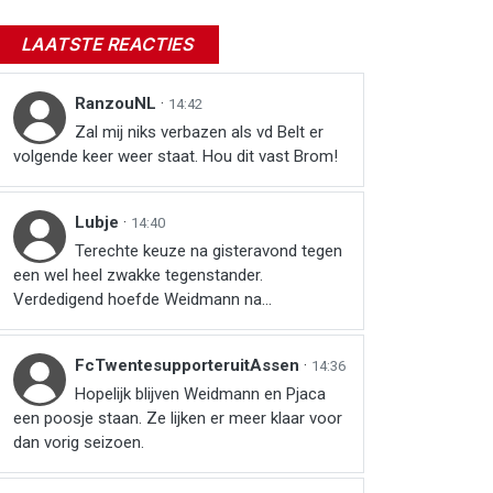
LAATSTE REACTIES
RanzouNL
·
14:42
Zal mij niks verbazen als vd Belt er
volgende keer weer staat. Hou dit vast Brom!
Lubje
·
14:40
Terechte keuze na gisteravond tegen
een wel heel zwakke tegenstander.
Verdedigend hoefde Weidmann na...
FcTwentesupporteruitAssen
·
14:36
r
ail
link
Hopelijk blijven Weidmann en Pjaca
een poosje staan. Ze lijken er meer klaar voor
dan vorig seizoen.