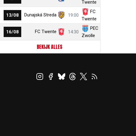
Twente
FC
Dunajská Streda
13/08
19:00
Twente
PEC
FC Twente
16/08
14:30
Zwolle
BEKIJK ALLES