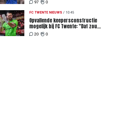
Twente
97
0
FC TWENTE NIEUWS
/
10:45
Opvallende keepersconstructie
mogelijk bij FC Twente: "Dat zou
eigenlijk best kunnen"
20
0