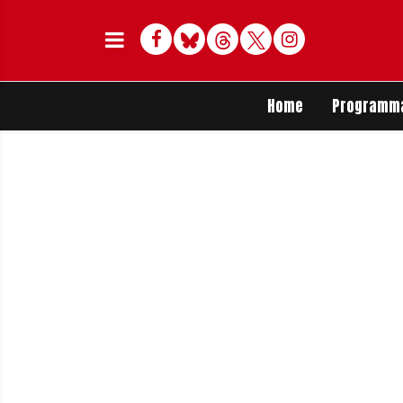
Facebook
Bluesky
Threads
Twitter
Delen op Whats
Home
Programm