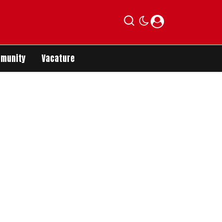
munity
Vacature