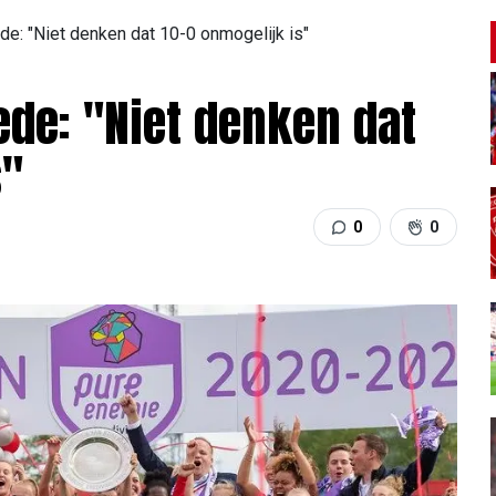
de: "Niet denken dat 10-0 onmogelijk is"
ede: "Niet denken dat
s"
0
0