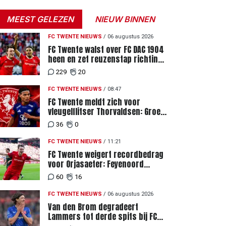
MEEST GELEZEN
NIEUW BINNEN
FC TWENTE NIEUWS
/
06 augustus 2026
FC Twente walst over FC DAC 1904
heen en zet reuzenstap richting
de play-offs
229
20
FC TWENTE NIEUWS
/
08:47
FC Twente meldt zich voor
vleugelflitser Thorvaldsen: Groen
licht voor miljoenenbod
36
0
FC TWENTE NIEUWS
/
11:21
FC Twente weigert recordbedrag
voor Orjasaeter: Feyenoord
genoemd na megabod
60
16
FC TWENTE NIEUWS
/
06 augustus 2026
Van den Brom degradeert
Lammers tot derde spits bij FC