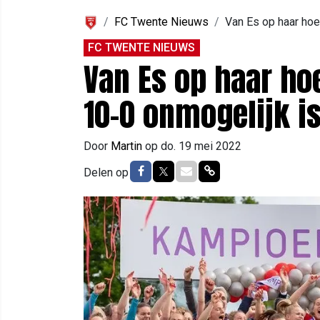
FC Twente Nieuws
Van Es op haar hoe
FC TWENTE NIEUWS
Van Es op haar ho
10-0 onmogelijk i
Door
Martin
op
do. 19 mei 2022
Delen op Facebook
Delen op Twitter
Delen via Mail
Delen via link
Delen op