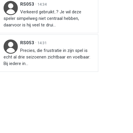
RS053
·
14:34
Verkeerd gebruikt..? Je wil deze
speler simpelweg niet centraal hebben,
daarvoor is hij veel te drui...
RS053
·
14:31
Precies, die frustratie in zijn spel is
echt al drie seizoenen zichtbaar en voelbaar:
Bij iedere in...