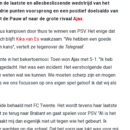
de laatste en allesbeslissende wedstrijd van het
rie punten voorsprong en een positief doelsaldo van
rt de Pauw af naar de grote rivaal
Ajax
.
us kampioen door thuis te winnen van PSV. Het enige dat
h blijft
Kika van Es
waakzaam. "We hebben een goede
n kans", vertelt ze tegenover de
Telegraaf
.
te in het bekertoernooi. Toen won Ajax met 5-1. "Ik heb
ggedacht. Het was een incident. Het eerstvolgende duel
e weten wat we kunnen. We moeten scherp zijn en mogen
s we ons focussen op ons eigen spel geloof ik dat wij als
eide behaald met FC Twente. Het wordt tevens haar laatste
ze terug naar Brabant en gaat spelen voor PSV. "Al is het
t mij dan eigenlijk niet uit tegen wie het gebeurt. Ik
r wachten op die schaal. Dat het vorig jaar lukt was voor mij