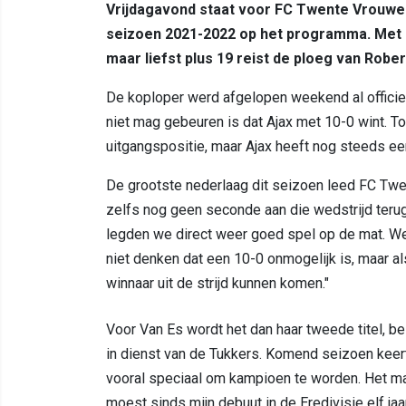
Vrijdagavond staat voor FC Twente Vrouwen 
seizoen 2021-2022 op het programma. Met d
maar liefst plus 19 reist de ploeg van Robe
De koploper werd afgelopen weekend al officie
niet mag gebeuren is dat Ajax met 10-0 wint. Toc
uitgangspositie, maar Ajax heeft nog steeds ee
De grootste nederlaag dit seizoen leed FC Twen
zelfs nog geen seconde aan die wedstrijd teru
legden we direct weer goed spel op de mat. W
niet denken dat een 10-0 onmogelijk is, maar al
winnaar uit de strijd kunnen komen."
Voor Van Es wordt het dan haar tweede titel, b
in dienst van de Tukkers. Komend seizoen keert 
vooral speciaal om kampioen te worden. Het maak
moest sinds mijn debuut in de Eredivisie elf jaa