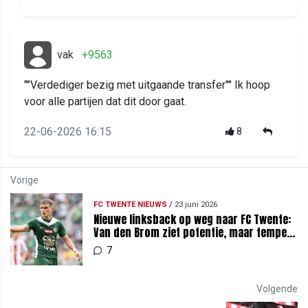
vak
+9563
""Verdediger bezig met uitgaande transfer"" Ik hoop
voor alle partijen dat dit door gaat.
22-06-2026 16:15
8
Vorige
FC TWENTE NIEUWS
/
23 juni 2026
Nieuwe linksback op weg naar FC Twente:
Van den Brom ziet potentie, maar tempert
verwachtingen
7
Volgende