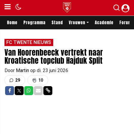
Home
Programma
Stand
Vrouwen
Academie
Forum
FC TWENTE NIEUWS
Van Hoorenbeeck vertrekt naar
Kroatische topclub Hajduk Split
Door
Martin
op
di. 23 juni 2026
29
10
Delen op Facebook
Delen op Twitter
Delen op Whatsapp
Delen via Mail
Delen via link