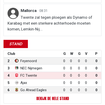
Mallorca
·
08:31
Twente zal tegen ploegen als Dynamo of
Karabag met een sterkere achterhoede moeten
komen, Lemkin-Nij...
STAND
Club
G
W
G
V
P
2
Feyenoord
0
0
0
0
0
3
NEC Nijmegen
0
0
0
0
0
4
FC Twente
0
0
0
0
0
5
Ajax
0
0
0
0
0
6
Go Ahead Eagles
0
0
0
0
0
BEKIJK DE HELE STAND