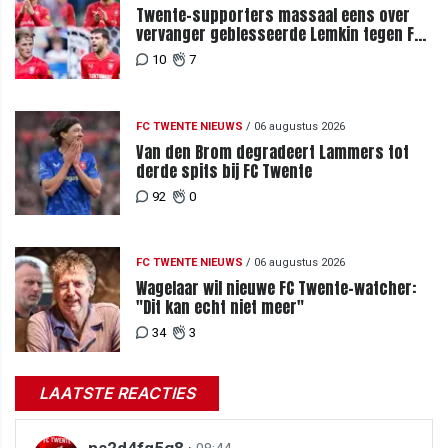
Twente-supporters massaal eens over
vervanger geblesseerde Lemkin tegen FC
DAC 04
10
7
FC TWENTE NIEUWS
/
06 augustus 2026
Van den Brom degradeert Lammers tot
derde spits bij FC Twente
92
0
FC TWENTE NIEUWS
/
06 augustus 2026
Wagelaar wil nieuwe FC Twente-watcher:
"Dit kan echt niet meer"
34
3
LAATSTE REACTIES
ns2d4fq5g8
·