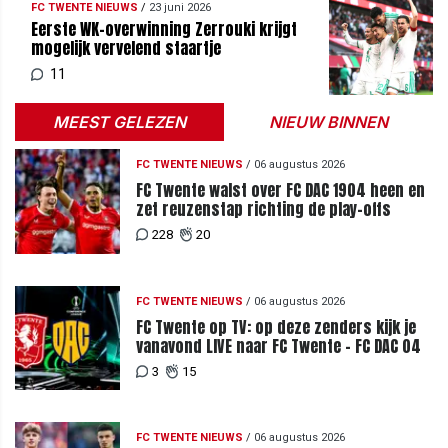
FC TWENTE NIEUWS
/
23 juni 2026
Eerste WK-overwinning Zerrouki krijgt
mogelijk vervelend staartje
11
MEEST GELEZEN
NIEUW BINNEN
FC TWENTE NIEUWS
/
06 augustus 2026
FC Twente walst over FC DAC 1904 heen en
zet reuzenstap richting de play-offs
228
20
FC TWENTE NIEUWS
/
06 augustus 2026
FC Twente op TV: op deze zenders kijk je
vanavond LIVE naar FC Twente - FC DAC 04
3
15
FC TWENTE NIEUWS
/
06 augustus 2026