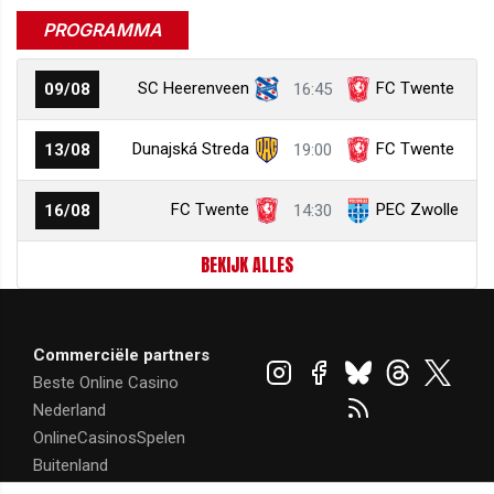
PROGRAMMA
SC Heerenveen
FC Twente
09/08
16:45
Dunajská Streda
FC Twente
13/08
19:00
FC Twente
PEC Zwolle
16/08
14:30
BEKIJK ALLES
Commerciële partners
Beste Online Casino
Nederland
OnlineCasinosSpelen
Buitenland
Online casino legaal