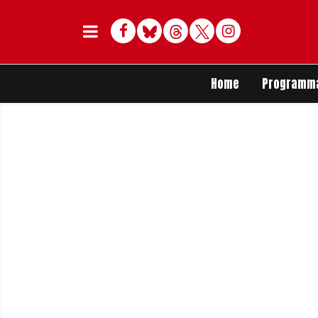
Facebook
Bluesky
Threads
Twitter
Delen op Whats
Home
Programm