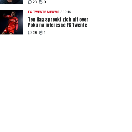
gevoel richting Slowakije"
23
0
FC TWENTE NIEUWS
/
10:46
Ten Hag spreekt zich uit over
Poku na interesse FC Twente
28
1