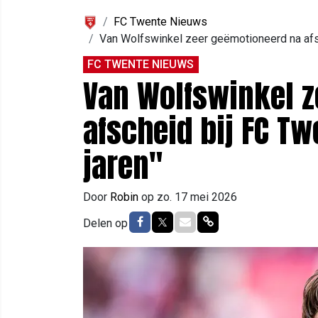
FC Twente Nieuws
Van Wolfswinkel zeer geëmotioneerd na afsc
FC TWENTE NIEUWS
Van Wolfswinkel 
afscheid bij FC Tw
jaren"
Door
Robin
op
zo. 17 mei 2026
Delen op Facebook
Delen op Twitter
Delen via Mail
Delen via link
Delen op