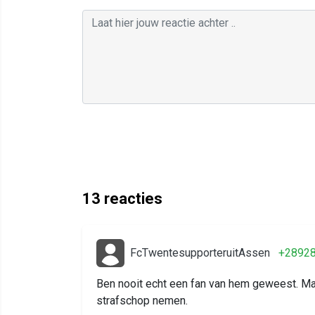
13
reacties
FcTwentesupporteruitAssen
+2892
Ben nooit echt een fan van hem geweest. Maar
strafschop nemen.