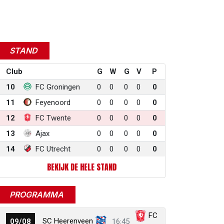
r
ail
link
STAND
Club
G
W
G
V
P
10
FC Groningen
0
0
0
0
0
11
Feyenoord
0
0
0
0
0
12
FC Twente
0
0
0
0
0
13
Ajax
0
0
0
0
0
14
FC Utrecht
0
0
0
0
0
BEKIJK DE HELE STAND
PROGRAMMA
FC
SC Heerenveen
09/08
16:45