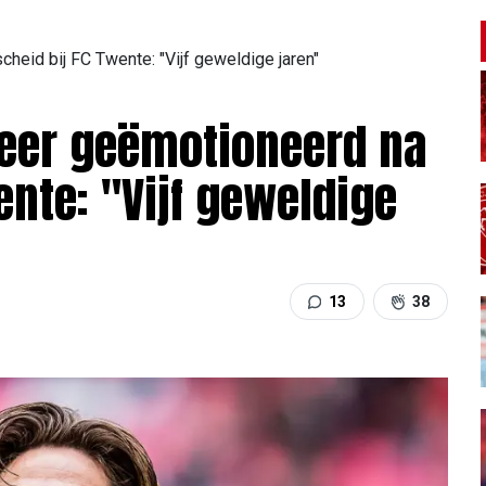
heid bij FC Twente: "Vijf geweldige jaren"
zeer geëmotioneerd na
ente: "Vijf geweldige
13
38