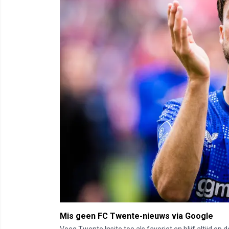
Mis geen FC Twente-nieuws via Google
Voeg Twente Insite toe als favoriet en blijf altijd o