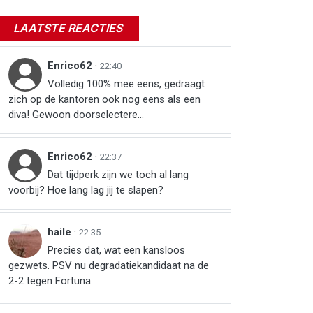
LAATSTE REACTIES
Enrico62
·
22:40
Volledig 100% mee eens, gedraagt
zich op de kantoren ook nog eens als een
diva! Gewoon doorselectere...
Enrico62
·
22:37
Dat tijdperk zijn we toch al lang
voorbij? Hoe lang lag jij te slapen?
haile
·
22:35
Precies dat, wat een kansloos
gezwets. PSV nu degradatiekandidaat na de
2-2 tegen Fortuna