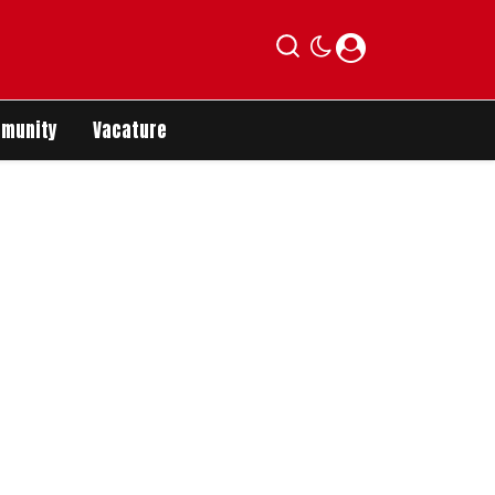
munity
Vacature