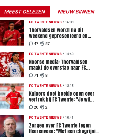
MEEST GELEZEN
NIEUW BINNEN
FC TWENTE NIEUWS
/
16:08
Thorvaldsen wordt na dit
weekend gepresenteerd en
tekent meerjarig contract bij FC
47
57
Twente
FC TWENTE NIEUWS
/
14:40
Noorse media: Thorvaldsen
maakt de overstap naar FC
Twente
71
8
FC TWENTE NIEUWS
/
13:15
Kuipers doet boekje open over
vertrek bij FC Twente: "Je wil
ergens heen waar mensen je
20
2
waarderen"
FC TWENTE NIEUWS
/
10:41
Zorgen over FC Twente tegen
Heerenveen: "Met een chagrijnig