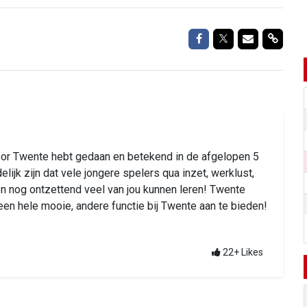
Delen op Facebook
Delen op Twitte
Delen via M
Delen 
voor Twente hebt gedaan en betekend in de afgelopen 5
elijk zijn dat vele jongere spelers qua inzet, werklust,
n nog ontzettend veel van jou kunnen leren! Twente
een hele mooie, andere functie bij Twente aan te bieden!
22+
Likes