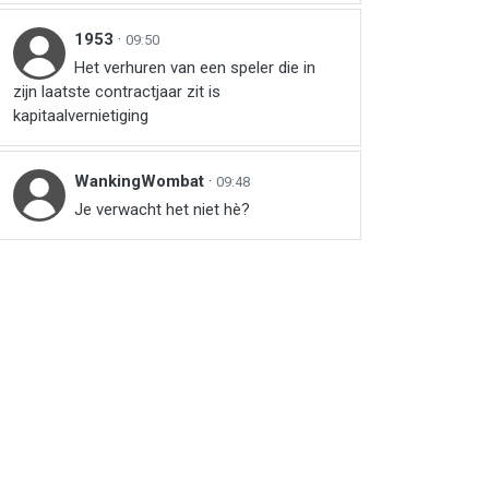
1953
·
09:50
Het verhuren van een speler die in
zijn laatste contractjaar zit is
kapitaalvernietiging
WankingWombat
·
09:48
Je verwacht het niet hè?
r
ail
link