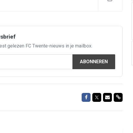
wsbrief
est gelezen FC Twente-nieuws in je mailbox.
ABONNEREN
Delen op Facebook
Delen op Twitte
Delen via M
Delen 