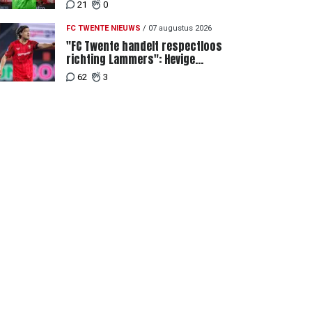
eigenlijk best kunnen"
21
0
FC TWENTE NIEUWS
/
07 augustus 2026
"FC Twente handelt respectloos
richting Lammers": Hevige
discussie rondom degradatie tot
62
3
derde spits