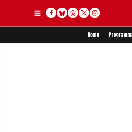
Facebook
Bluesky
Threads
Twitter
Delen op Whats
Home
Programm