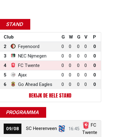
STAND
Club
G
W
G
V
P
2
Feyenoord
0
0
0
0
0
3
NEC Nijmegen
0
0
0
0
0
4
FC Twente
0
0
0
0
0
5
Ajax
0
0
0
0
0
6
Go Ahead Eagles
0
0
0
0
0
BEKIJK DE HELE STAND
PROGRAMMA
FC
SC Heerenveen
09/08
16:45
Twente