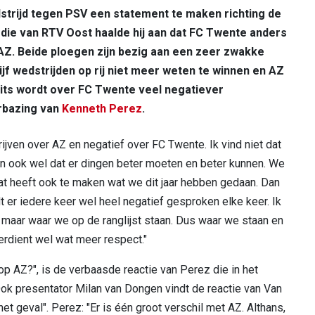
trijd tegen PSV een statement te maken richting de
die van RTV Oost haalde hij aan dat FC Twente anders
AZ. Beide ploegen zijn bezig aan een zeer zwakke
ijf wedstrijden op rij niet meer weten te winnen en AZ
pits wordt over FC Twente veel negatiever
rbazing van
Kenneth Perez
.
hrijven over AZ en negatief over FC Twente. Ik vind niet dat
ten ook wel dat er dingen beter moeten en beter kunnen. We
at heeft ook te maken wat we dit jaar hebben gedaan. Dan
 er iedere keer wel heel negatief gesproken elke keer. Ik
, maar waar we op de ranglijst staan. Dus waar we staan en
erdient wel wat meer respect."
 op AZ?", is de verbaasde reactie van Perez die in het
ok presentator Milan van Dongen vindt de reactie van Van
t geval". Perez: "Er is één groot verschil met AZ. Althans,