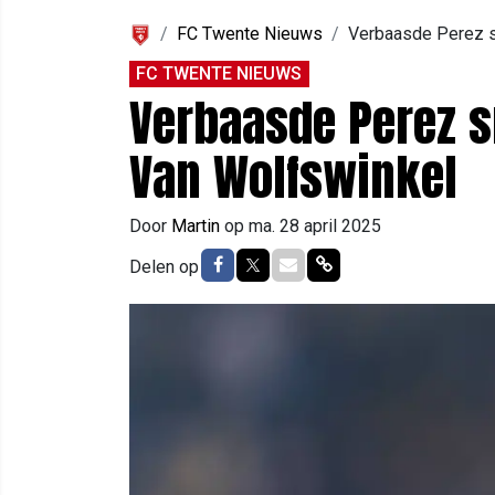
FC Twente Nieuws
Verbaasde Perez sn
FC TWENTE NIEUWS
Verbaasde Perez s
Van Wolfswinkel
Door
Martin
op
ma. 28 april 2025
Delen op Facebook
Delen op Twitter
Delen via Mail
Delen via link
Delen op