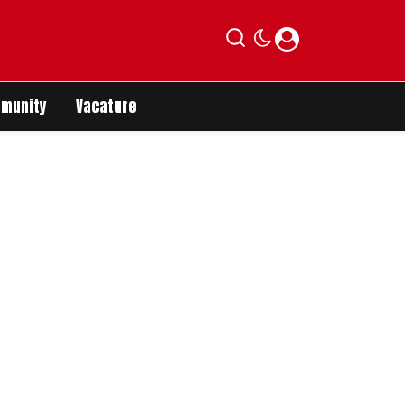
munity
Vacature