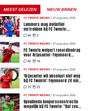
MEEST GELEZEN
NIEUW BINNEN
FC TWENTE NIEUWS
/
07 augustus 2026
Lammers mag definitief
vertrekken bij FC Twente:
zaakwaarnemer krijgt deadline
65
2
vanwege komst vervanger
FC TWENTE NIEUWS
/
07 augustus 2026
FC Twente weigert recordbedrag
voor Orjasaeter: Feyenoord
genoemd na megabod
62
16
FC TWENTE NIEUWS
/
07 augustus 2026
'Orjasaeter wil absoluut niet weg
bij FC Twente': Feyenoord zit niet
achter recordbod
15
22
FC TWENTE NIEUWS
/
07 augustus 2026
Opvallende keepersconstructie
mogelijk bij FC Twente: "Dat zou