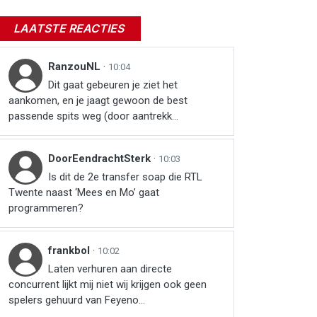
LAATSTE REACTIES
RanzouNL
·
10:04
Dit gaat gebeuren je ziet het
aankomen, en je jaagt gewoon de best
passende spits weg (door aantrekk...
DoorEendrachtSterk
·
10:03
Is dit de 2e transfer soap die RTL
Twente naast ‘Mees en Mo’ gaat
programmeren?
frankbol
·
10:02
Laten verhuren aan directe
concurrent lijkt mij niet wij krijgen ook geen
spelers gehuurd van Feyeno...