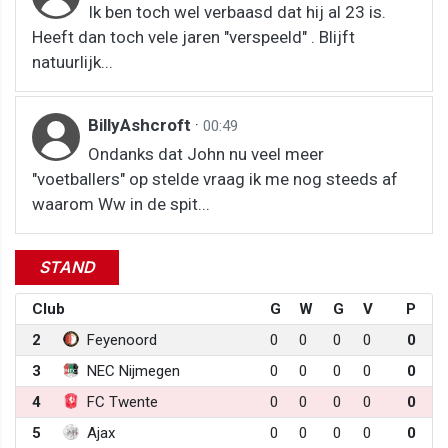
Ik ben toch wel verbaasd dat hij al 23 is.
Heeft dan toch vele jaren "verspeeld" . Blijft
natuurlijk...
BillyAshcroft
·
00:49
Ondanks dat John nu veel meer
"voetballers" op stelde vraag ik me nog steeds af
waarom Ww in de spit...
STAND
Club
G
W
G
V
P
2
Feyenoord
0
0
0
0
0
3
NEC Nijmegen
0
0
0
0
0
4
FC Twente
0
0
0
0
0
5
Ajax
0
0
0
0
0