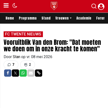
Home
Programma
Stand
Vrouwen
Academie
Forum
FC TWENTE NIEUWS
Vooruitblik Van den Brom: "Dat moeten
we doen om in onze kracht te komen"
Door
Stan
op
vr. 08 mei 2026
7
2
Delen op Facebook
Delen op Twitter
Delen op Whatsapp
Delen via Mail
Delen via link