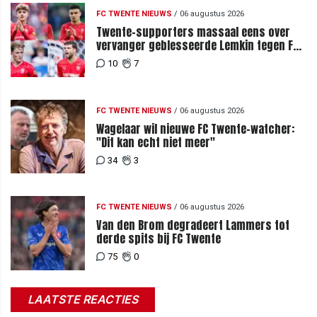
FC TWENTE NIEUWS
/
06 augustus 2026
Twente-supporters massaal eens over
vervanger geblesseerde Lemkin tegen FC
DAC 04
10
7
FC TWENTE NIEUWS
/
06 augustus 2026
Wagelaar wil nieuwe FC Twente-watcher:
"Dit kan echt niet meer"
34
3
FC TWENTE NIEUWS
/
06 augustus 2026
Van den Brom degradeert Lammers tot
derde spits bij FC Twente
75
0
LAATSTE REACTIES