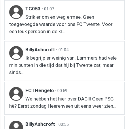
TG053
·
01:07
Strik er om en weg ermee. Geen
toegevoegde waarde voor ons FC Twente. Voor
een leuk persoon in de kl...
BillyAshcroft
·
01:04
Ik begrijp er weinig van. Lammers had vele
min punten in die tijd dat hij bij Twente zat, maar
sinds...
FCTHengelo
·
00:59
We hebben het hier over DAC!!! Geen PSG
hè? Eerst zondag Heerenveen uit eens weer zien…
BillyAshcroft
·
00:55