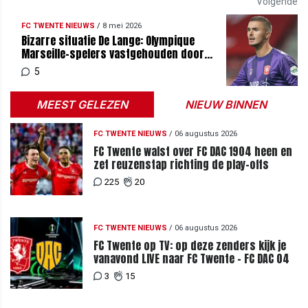
Volgende
FC TWENTE NIEUWS
/
8 mei 2026
Bizarre situatie De Lange: Olympique
Marseille-spelers vastgehouden door
clubleiding
5
MEEST GELEZEN
NIEUW BINNEN
FC TWENTE NIEUWS
/
06 augustus 2026
FC Twente walst over FC DAC 1904 heen en
zet reuzenstap richting de play-offs
225
20
FC TWENTE NIEUWS
/
06 augustus 2026
FC Twente op TV: op deze zenders kijk je
vanavond LIVE naar FC Twente - FC DAC 04
3
15