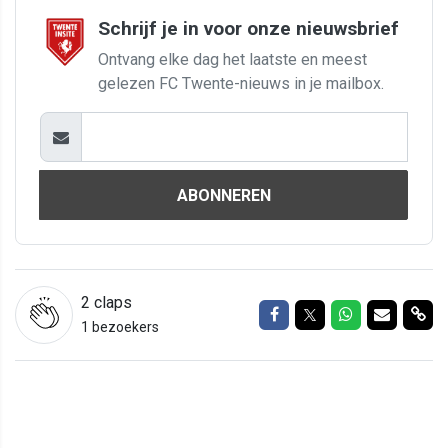
Schrijf je in voor onze nieuwsbrief
Ontvang elke dag het laatste en meest
gelezen FC Twente-nieuws in je mailbox.
ABONNEREN
2
claps
Delen op Facebook
Delen op Twitter
Delen op Wh
Delen vi
Del
1 bezoekers