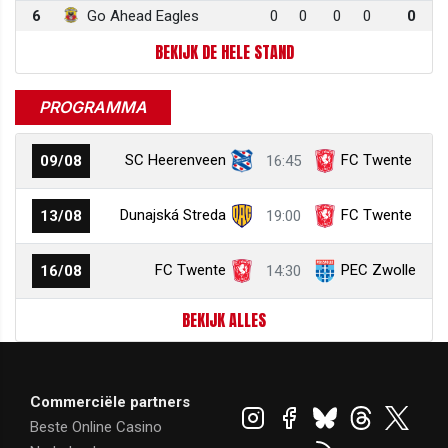
6
Go Ahead Eagles
0
0
0
0
0
BEKIJK DE HELE STAND
PROGRAMMA
SC Heerenveen
FC Twente
09/08
16:45
Dunajská Streda
FC Twente
13/08
19:00
FC Twente
PEC Zwolle
16/08
14:30
BEKIJK ALLES
Commerciële partners
Beste Online Casino