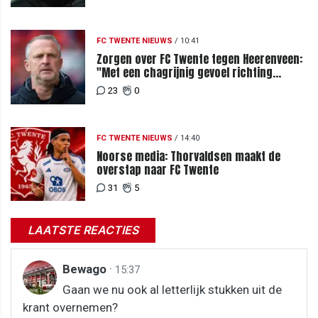
FC TWENTE NIEUWS
/
10:41
Zorgen over FC Twente tegen Heerenveen:
"Met een chagrijnig gevoel richting
Slowakije"
23
0
FC TWENTE NIEUWS
/
14:40
Noorse media: Thorvaldsen maakt de
overstap naar FC Twente
31
5
LAATSTE REACTIES
Bewago
·
15:37
Gaan we nu ook al letterlijk stukken uit de
krant overnemen?