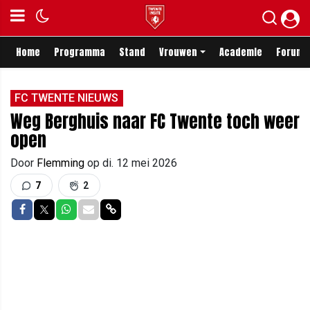
Home
Programma
Stand
Vrouwen
Academie
Forum
FC TWENTE NIEUWS
Weg Berghuis naar FC Twente toch weer
open
Door
Flemming
op
di. 12 mei 2026
7
2
Delen op Facebook
Delen op Twitter
Delen op Whatsapp
Delen via Mail
Delen via link