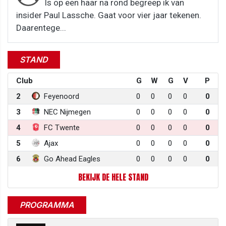
Is op een haar na rond begreep ik van
insider Paul Lassche. Gaat voor vier jaar tekenen.
Daarentege...
STAND
Club
G
W
G
V
P
2
Feyenoord
0
0
0
0
0
3
NEC Nijmegen
0
0
0
0
0
4
FC Twente
0
0
0
0
0
5
Ajax
0
0
0
0
0
6
Go Ahead Eagles
0
0
0
0
0
BEKIJK DE HELE STAND
PROGRAMMA