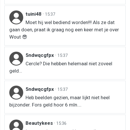
tuini48
·
15:37
Moet hij wel bediend worden!!! Als ze dat
gaan doen, praat ik graag nog een keer met je over
Wout 😎
5ndwqcgfpx
·
15:37
Cercle? Die hebben helemaal niet zoveel
geld…
5ndwqcgfpx
·
15:37
Heb beelden gezien, maar lijkt niet heel
bijzonder. Fors geld hoor 6 mln….
Beautykees
·
15:36