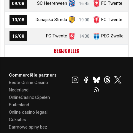
SC Heerenveen
FC Twente
09/08
16:45
Dunajská Streda
FC Twente
13/08
19:00
FC Twente
PEC Zwolle
16/08
14:30
BEKIJK ALLES
Commerciële partners
Beste Online Casino
Nederland
OnlineCasinosSpelen
Buitenland
Online casino legaal
Goksites
Darmowe spiny bez