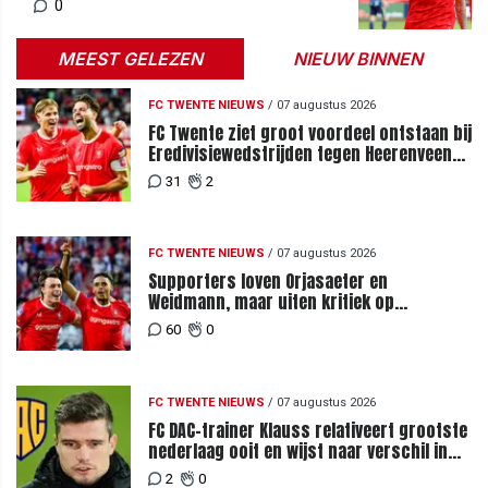
0
MEEST GELEZEN
NIEUW BINNEN
FC TWENTE NIEUWS
/
07 augustus 2026
FC Twente ziet groot voordeel ontstaan bij
Eredivisiewedstrijden tegen Heerenveen
en PEC Zwolle
31
2
FC TWENTE NIEUWS
/
07 augustus 2026
Supporters loven Orjasaeter en
Weidmann, maar uiten kritiek op
Weghorst na ruime zege op FC DAC
60
0
FC TWENTE NIEUWS
/
07 augustus 2026
FC DAC-trainer Klauss relativeert grootste
nederlaag ooit en wijst naar verschil in
selectiewaarden
2
0