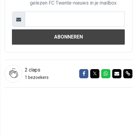
gelezen FC Twente-nieuws in je mailbox.
ABONNEREN
2
claps
Delen op Facebook
Delen op Twitter
Delen op Wh
Delen vi
Del
1 bezoekers