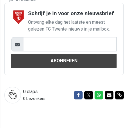
Schrijf je in voor onze nieuwsbrief
Ontvang elke dag het laatste en meest
gelezen FC Twente-nieuws in je mailbox.
ABONNEREN
0
claps
Delen op Facebook
Delen op Twitter
Delen op Wh
Delen vi
Del
0 bezoekers