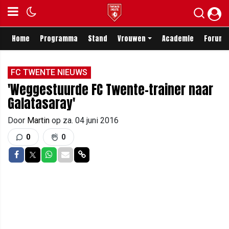
Home
Programma
Stand
Vrouwen
Academie
Forum
FC TWENTE NIEUWS
'Weggestuurde FC Twente-trainer naar
Galatasaray'
Door
Martin
op
za. 04 juni 2016
0
0
Delen op Facebook
Delen op Twitter
Delen op Whatsapp
Delen via Mail
Delen via link