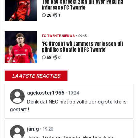
Ten Hag spreekt zich uit over Poku na
interesse FC Twente
28
1
FC TWENTE NIEUWS
/
09:45
'FC Utrecht wil Lammers verlossen uit
pijnlijke situatie bij FC Twente'
68
0
LAATSTE REACTIES
agekoster1956
·
19:24
Denk dat NEC niet op volle oorlog sterkte is
gestart !
jan.g
·
19:20
Ikzeg. Trots op Twente. Hier ben ik het