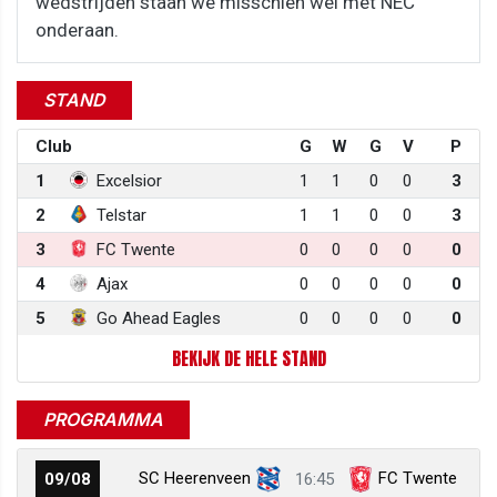
wedstrijden staan we misschien wel met NEC
onderaan.
STAND
Club
G
W
G
V
P
1
Excelsior
1
1
0
0
3
2
Telstar
1
1
0
0
3
3
FC Twente
0
0
0
0
0
4
Ajax
0
0
0
0
0
5
Go Ahead Eagles
0
0
0
0
0
BEKIJK DE HELE STAND
PROGRAMMA
SC Heerenveen
FC Twente
09/08
16:45