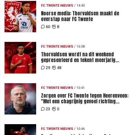
FC TWENTE NIEUWS
/
14:40
Noorse media: Thorvaldsen maakt de
overstap naar FC Twente
60
8
FC TWENTE NIEUWS
/
16:08
Thorvaldsen wordt na dit weekend
gepresenteerd en tekent meerjarig
contract bij FC Twente
29
48
FC TWENTE NIEUWS
/
10:41
Zorgen over FC Twente tegen Heerenveen:
"Met een chagrijnig gevoel richting
Slowakije"
23
0
FC TWENTE NIEUWS
/
10:46