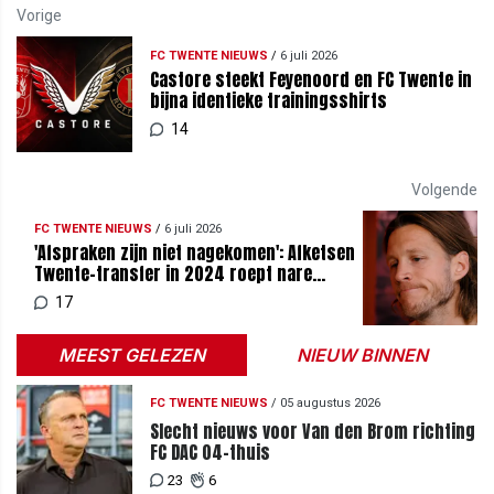
Vorige
FC TWENTE NIEUWS
/
6 juli 2026
Castore steekt Feyenoord en FC Twente in
bijna identieke trainingsshirts
14
Volgende
FC TWENTE NIEUWS
/
6 juli 2026
'Afspraken zijn niet nagekomen': Afketsen
Twente-transfer in 2024 roept nare
emoties op bij Weghorst
17
MEEST GELEZEN
NIEUW BINNEN
FC TWENTE NIEUWS
/
05 augustus 2026
Slecht nieuws voor Van den Brom richting
FC DAC 04-thuis
23
6