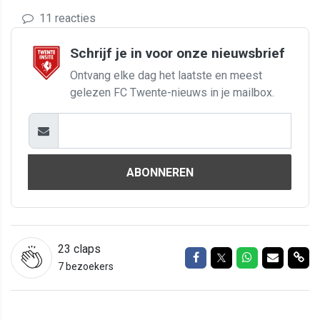
11 reacties
Schrijf je in voor onze nieuwsbrief
Ontvang elke dag het laatste en meest
gelezen FC Twente-nieuws in je mailbox.
ABONNEREN
23
claps
Delen op Facebook
Delen op Twitter
Delen op Wh
Delen vi
Del
7 bezoekers