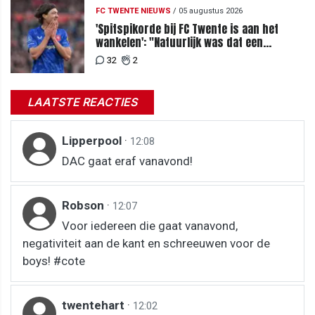
FC TWENTE NIEUWS
/
05 augustus 2026
'Spitspikorde bij FC Twente is aan het
wankelen': "Natuurlijk was dat een
signaal"
32
2
LAATSTE REACTIES
Lipperpool
·
12:08
DAC gaat eraf vanavond!
Robson
·
12:07
Voor iedereen die gaat vanavond,
negativiteit aan de kant en schreeuwen voor de
boys! #cote
twentehart
·
12:02