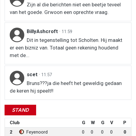
Zijn al die berichten niet een beetje teveel
van het goede. Grwoon een oprechte vraag.
BillyAshcroft
·
11:59
Dit in tegenstelling tot Scholten. Hij maakt
er een bizniz van. Totaal geen rekening houdend
met de...
scet
·
11:57
Bruns???ja die heeft het geweldig gedaan
de keren hij speelt!!
STAND
Club
G
W
G
V
P
2
Feyenoord
0
0
0
0
0