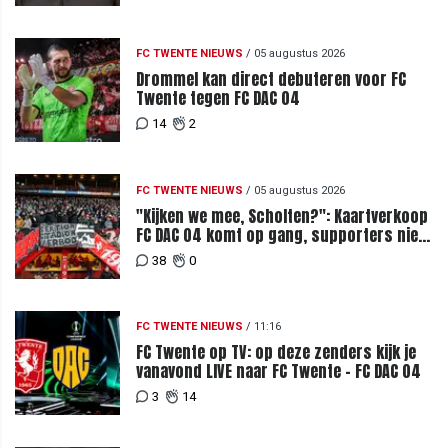
FC TWENTE NIEUWS
/
05 augustus 2026
Drommel kan direct debuteren voor FC
Twente tegen FC DAC 04
14
2
FC TWENTE NIEUWS
/
05 augustus 2026
"Kijken we mee, Scholten?": Kaartverkoop
FC DAC 04 komt op gang, supporters niet
blij met ticketprijzen
38
0
FC TWENTE NIEUWS
/
11:16
FC Twente op TV: op deze zenders kijk je
vanavond LIVE naar FC Twente - FC DAC 04
3
14