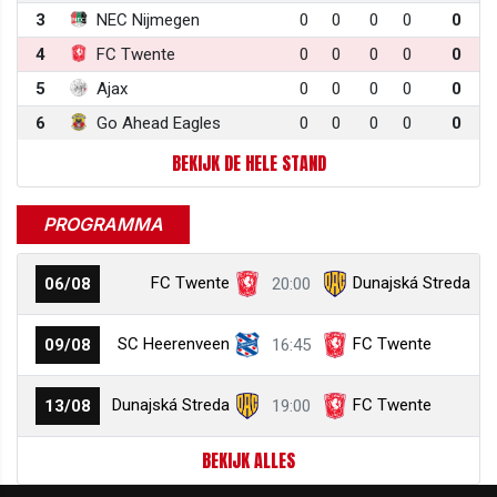
3
NEC Nijmegen
0
0
0
0
0
4
FC Twente
0
0
0
0
0
5
Ajax
0
0
0
0
0
6
Go Ahead Eagles
0
0
0
0
0
BEKIJK DE HELE STAND
PROGRAMMA
FC Twente
Dunajská Streda
06/08
20:00
SC Heerenveen
FC Twente
09/08
16:45
Dunajská Streda
FC Twente
13/08
19:00
BEKIJK ALLES