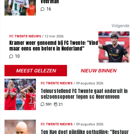
Veerman
16
Volgende
FC TWENTE NIEUWS
/
12 mei 2026
Kramer weer genoemd bij FC Twente: "Vind
maar eens een betere in Nederland"
10
MEEST GELEZEN
NIEUW BINNEN
FC TWENTE NIEUWS
/
09 augustus 2026
Teleurstellend FC Twente gaat onderuit in
seizoensopener tegen sc Heerenveen
591
21
FC TWENTE NIEUWS
/
09 augustus 2026
Ten Hag doet pijnlijke onthulling: "Bestuur