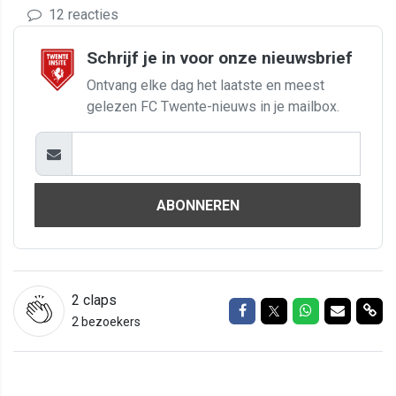
12 reacties
Schrijf je in voor onze nieuwsbrief
Ontvang elke dag het laatste en meest
gelezen FC Twente-nieuws in je mailbox.
ABONNEREN
2
claps
Delen op Facebook
Delen op Twitter
Delen op Wh
Delen vi
Del
2 bezoekers