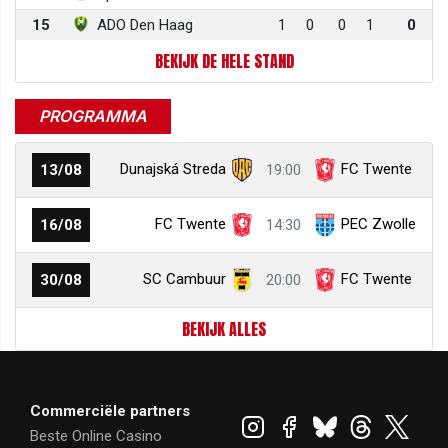
15
ADO Den Haag
1
0
0
1
0
BEKIJK DE HELE STAND
PROGRAMMA
Dunajská Streda
FC Twente
13/08
19:00
FC Twente
PEC Zwolle
16/08
14:30
SC Cambuur
FC Twente
30/08
20:00
BEKIJK ALLES
Commerciële partners
Beste Online Casino