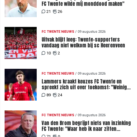
FC Twente wilde mij monddood maken"
21
26
FC TWENTE NIEUWS
/
09 augustus 2026
Uitvak blijft leeg: Twente-supporters
vandaag niet welkom bij sc Heerenveen
10
2
FC TWENTE NIEUWS
/
09 augustus 2026
Lammers kraakt keuzes FC Twente en
spreekt zich uit over toekomst: "Weinig
van te begrijpen"
89
24
FC TWENTE NIEUWS
/
09 augustus 2026
Van den Brom begrijpt niets van inzinking
FC Twente: "Waar heb ik naar zitten
kijken?"
71
0