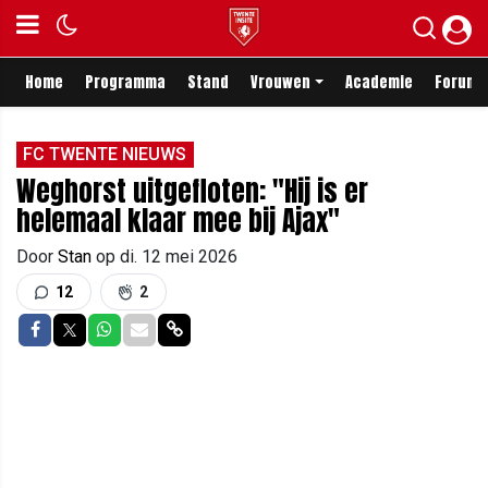
Home
Programma
Stand
Vrouwen
Academie
Forum
FC TWENTE NIEUWS
Weghorst uitgefloten: "Hij is er
helemaal klaar mee bij Ajax"
Door
Stan
op
di. 12 mei 2026
12
2
Delen op Facebook
Delen op Twitter
Delen op Whatsapp
Delen via Mail
Delen via link