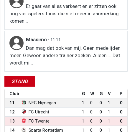
Er gaat van alles verkeert en er zitten ook
nog vier spelers thuis die niet meer in aanmerking
komen...
Massimo
·
11:11
Dan mag dat ook van mij. Geen medelijden
meer. Gewoon andere trainer zoeken. Alleen.... Dat
wordt mi...
STAND
Club
G
W
G
V
P
11
NEC Nijmegen
1
0
0
1
0
12
FC Utrecht
1
0
0
1
0
13
FC Twente
1
0
0
1
0
14
Sparta Rotterdam
1
0
0
1
0